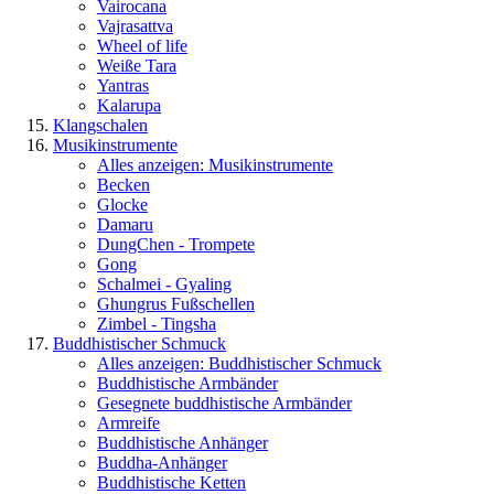
Vairocana
Vajrasattva
Wheel of life
Weiße Tara
Yantras
Kalarupa
Klangschalen
Musikinstrumente
Alles anzeigen: Musikinstrumente
Becken
Glocke
Damaru
DungChen - Trompete
Gong
Schalmei - Gyaling
Ghungrus Fußschellen
Zimbel - Tingsha
Buddhistischer Schmuck
Alles anzeigen: Buddhistischer Schmuck
Buddhistische Armbänder
Gesegnete buddhistische Armbänder
Armreife
Buddhistische Anhänger
Buddha-Anhänger
Buddhistische Ketten