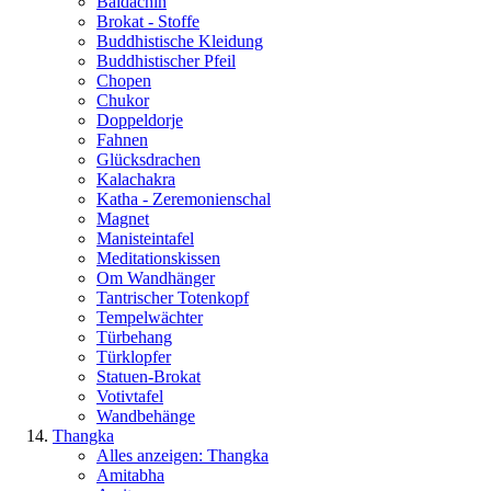
Baldachin
Brokat - Stoffe
Buddhistische Kleidung
Buddhistischer Pfeil
Chopen
Chukor
Doppeldorje
Fahnen
Glücksdrachen
Kalachakra
Katha - Zeremonienschal
Magnet
Manisteintafel
Meditationskissen
Om Wandhänger
Tantrischer Totenkopf
Tempelwächter
Türbehang
Türklopfer
Statuen-Brokat
Votivtafel
Wandbehänge
Thangka
Alles anzeigen: Thangka
Amitabha