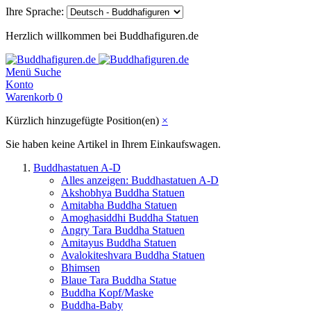
Ihre Sprache:
Herzlich willkommen bei Buddhafiguren.de
Menü
Suche
Konto
Warenkorb
0
Kürzlich hinzugefügte Position(en)
×
Sie haben keine Artikel in Ihrem Einkaufswagen.
Buddhastatuen A-D
Alles anzeigen: Buddhastatuen A-D
Akshobhya Buddha Statuen
Amitabha Buddha Statuen
Amoghasiddhi Buddha Statuen
Angry Tara Buddha Statuen
Amitayus Buddha Statuen
Avalokiteshvara Buddha Statuen
Bhimsen
Blaue Tara Buddha Statue
Buddha Kopf/Maske
Buddha-Baby