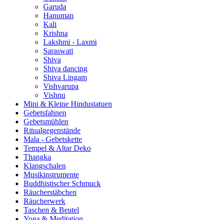
Garuda
Hanuman
Kali
Krishna
Lakshmi - Laxmi
Saraswati
Shiva
Shiva dancing
Shiva Lingam
Vishvarupa
Vishnu
Mini & Kleine Hindustatuen
Gebetsfahnen
Gebetsmühlen
Ritualgegenstände
Mala - Gebetskette
Tempel & Altar Deko
Thangka
Klangschalen
Musikinstrumente
Buddhistischer Schmuck
Räucherstäbchen
Räucherwerk
Taschen & Beutel
Yoga & Meditation