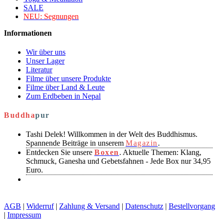
SALE
NEU:
Segnungen
Informationen
Wir über uns
Unser Lager
Literatur
Filme über unsere Produkte
Filme über Land & Leute
Zum Erdbeben in Nepal
Buddha
pur
Tashi Delek! Willkommen in der Welt des Buddhismus.
Spannende Beiträge in unserem
Magazin
.
Entdecken Sie unsere
Boxen
. Aktuelle Themen: Klang,
Schmuck, Ganesha und Gebetsfahnen - Jede Box nur 34,95
Euro.
AGB
|
Widerruf
|
Zahlung & Versand
|
Datenschutz
|
Bestellvorgang
|
Impressum