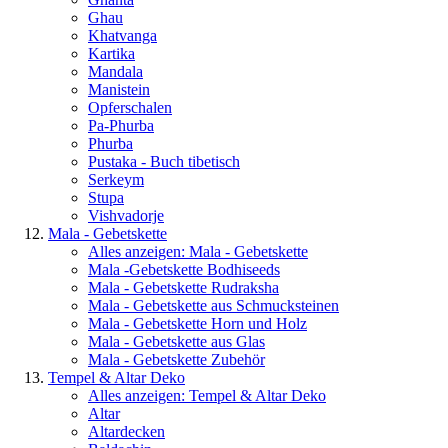
Ghau
Khatvanga
Kartika
Mandala
Manistein
Opferschalen
Pa-Phurba
Phurba
Pustaka - Buch tibetisch
Serkeym
Stupa
Vishvadorje
Mala - Gebetskette
Alles anzeigen: Mala - Gebetskette
Mala -Gebetskette Bodhiseeds
Mala - Gebetskette Rudraksha
Mala - Gebetskette aus Schmucksteinen
Mala - Gebetskette Horn und Holz
Mala - Gebetskette aus Glas
Mala - Gebetskette Zubehör
Tempel & Altar Deko
Alles anzeigen: Tempel & Altar Deko
Altar
Altardecken