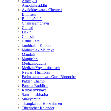
Amitayus
Amogghasiddhi
Avalokitesvara - Chenresi
Bhimsen
Buddha's life
Chakrasambhava
Citipati
Dakini
Ganesh
Grüne Tara
Jambhala - Kubera
Mahakala - Maitreya
Mandala
Manjushri
Medizinbuddha
Medizin Yoga - tibetisch
Newari Thangkas
Padmasambhava - Guru Rinpoche
Palden Lhamo
Pancha Buddhas
Ratnasambhava
Samanthabhadra
Shakyamuni
Thangka auf Holzrahmen
Tibetischer Kalender