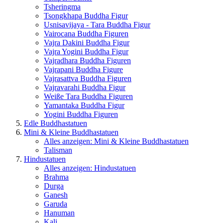
Tsheringma
Tsongkhapa Buddha Figur
Usnisavijaya - Tara Buddha Figur
Vairocana Buddha Figuren
Vajra Dakini Buddha Figur
Vajra Yogini Buddha Figur
Vajradhara Buddha Figuren
Vajrapani Buddha Figure
Vajrasattva Buddha Figuren
Vajravarahi Buddha Figur
Weiße Tara Buddha Figuren
Yamantaka Buddha Figur
Yogini Buddha Figuren
Edle Buddhastatuen
Mini & Kleine Buddhastatuen
Alles anzeigen: Mini & Kleine Buddhastatuen
Talisman
Hindustatuen
Alles anzeigen: Hindustatuen
Brahma
Durga
Ganesh
Garuda
Hanuman
Kali