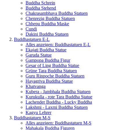
Buddha Schrein
Buddha Stehend
Chakrasambhava Buddha Statuen
Chenrezig Buddha Statuen
Chhepu Buddha Maske
Cundi
Dakini Buddha Statuen
Buddhastatuen E-L
Alles anzeigen: Buddhastatuen E-L
Ekajati Buddha Statue
Garuda Statue
Gampopa Buddha Figur
Gesar of Ling Buddha Statue
Grüne Tara Buddha Statuen
Guru Rinpoche Buddha Statuen
Hayagriva Buddha Statue
Khatvanga
Kubera - Jambhala Buddha Statuen
Kurukulla - rote Tara Buddha Statue
Lachender Buddha - Lucky Buddha
Lakshmi - Laxmi Buddha Statuen
Kagyu Lehrer
Buddhastatuen M-S
Alles anzeigen: Buddhastatuen M-S
Mahakala Buddha Figuren