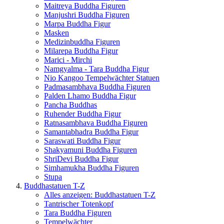
Maitreya Buddha Figuren
Manjushri Buddha Figuren
Marpa Buddha Figur
Masken
Medizinbuddha Figuren
Milarepa Buddha Figur
Marici - Mirchi
Namgyalma - Tara Buddha Figur
Nio Kangoo Tempelwächter Statuen
Padmasambhava Buddha Figuren
Palden Lhamo Buddha Figur
Pancha Buddhas
Ruhender Buddha Figur
Ratnasambhava Buddha Figuren
Samantabhadra Buddha Figur
Saraswati Buddha Figur
Shakyamuni Buddha Figuren
ShriDevi Buddha Figur
Simhamukha Buddha Figuren
Stupa
Buddhastatuen T-Z
Alles anzeigen: Buddhastatuen T-Z
Tantrischer Totenkopf
Tara Buddha Figuren
Tempelwächter