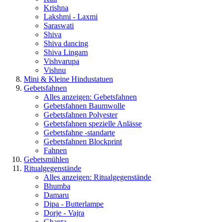
Krishna
Lakshmi - Laxmi
Saraswati
Shiva
Shiva dancing
Shiva Lingam
Vishvarupa
Vishnu
Mini & Kleine Hindustatuen
Gebetsfahnen
Alles anzeigen: Gebetsfahnen
Gebetsfahnen Baumwolle
Gebetsfahnen Polyester
Gebetsfahnen spezielle Anlässe
Gebetsfahne -standarte
Gebetsfahnen Blockprint
Fahnen
Gebetsmühlen
Ritualgegenstände
Alles anzeigen: Ritualgegenstände
Bhumba
Damaru
Dipa - Butterlampe
Dorje - Vajra
Ghanta