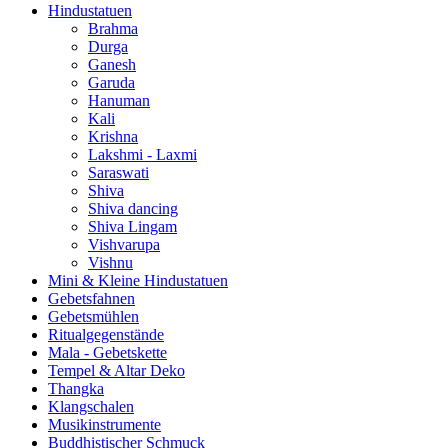
Hindustatuen
Brahma
Durga
Ganesh
Garuda
Hanuman
Kali
Krishna
Lakshmi - Laxmi
Saraswati
Shiva
Shiva dancing
Shiva Lingam
Vishvarupa
Vishnu
Mini & Kleine Hindustatuen
Gebetsfahnen
Gebetsmühlen
Ritualgegenstände
Mala - Gebetskette
Tempel & Altar Deko
Thangka
Klangschalen
Musikinstrumente
Buddhistischer Schmuck