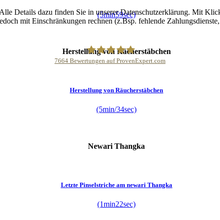
lle Details dazu finden Sie in unserer Datenschutzerklärung. Mit Klic
(5min59sec)
jedoch mit Einschränkungen rechnen (z.Bsp. fehlende Zahlungsdienste, 
Herstellung von Rächerstäbchen
7664
Bewertungen auf ProvenExpert.com
Buddhapur
Herstellung von Räucherstäbchen
(5min/34sec)
Newari Thangka
Letzte Pinselstriche am newari Thangka
(1min22sec)