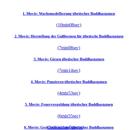
1. Movie: Wachsmodellierung tibetischer Buddhastatuen
(10min08sec)
2. Movie: Herstellung der Gußformen für tibetische Buddhastatuen
(7min08sec)
3. Movie: Giesen tibetischer Buddhastaturn
(7min14sec)
4. Movie: Punzieren tibetischer Buddhastatuen
(4min53sec)
5. Movie: Feuervergoldung tibetischer Buddhastatuen
(6min55sec)
Cookieinstellungen
6. Movie: Gesichtsbemalung tibetischer Buddhastatuen