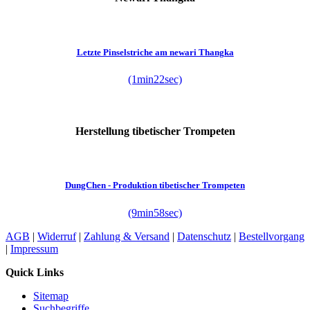
Letzte Pinselstriche am newari Thangka
(1min22sec)
Herstellung tibetischer Trompeten
DungChen - Produktion tibetischer Trompeten
(9min58sec)
AGB
|
Widerruf
|
Zahlung & Versand
|
Datenschutz
|
Bestellvorgang
|
Impressum
Quick Links
Sitemap
Suchbegriffe