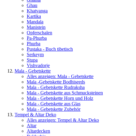
Ghau
Khatvanga
Kartika
Mandala
Manistein
Opferschalen
Pa-Phurba
Phurba
Pustaka - Buch tibetisch
Serkeym
Stupa
Vishvadorje
Mala - Gebetskette
Alles anzeigen: Mala - Gebetskette
Mala -Gebetskette Bodhiseeds
Mala - Gebetskette Rudraksha
Mala - Gebetskette aus Schmucksteinen
Mala - Gebetskette Horn und Holz
Mala - Gebetskette aus Glas
Mala - Gebetskette Zubehör
Tempel & Altar Deko
Alles anzeigen: Tempel & Altar Deko
Altar
Altardecken