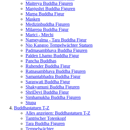
Maitreya Buddha Figuren
Manjushri Buddha Figuren
Marpa Buddha Figur
Masken
Medizinbuddha Figuren
Milarepa Buddha Figur
Marici - Mirchi
Namgyalma - Tara Buddha Figur
Nio Kangoo Tempelwächter Statuen
Padmasambhava Buddha Figuren
Palden Lhamo Buddha Figur
Pancha Buddhas
Ruhender Buddha Figur
Ratnasambhava Buddha Figuren
Samantabhadra Buddha Figur
Saraswati Buddha Figur
Shakyamuni Buddha Figuren
ShriDevi Buddha Figur
Simhamukha Buddha Figuren
Stupa
Buddhastatuen T-Z
Alles anzeigen: Buddhastatuen T-Z
Tantrischer Totenkopf
Tara Buddha Figuren
Tempelwächter