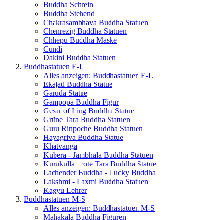
Buddha Schrein
Buddha Stehend
Chakrasambhava Buddha Statuen
Chenrezig Buddha Statuen
Chhepu Buddha Maske
Cundi
Dakini Buddha Statuen
Buddhastatuen E-L
Alles anzeigen: Buddhastatuen E-L
Ekajati Buddha Statue
Garuda Statue
Gampopa Buddha Figur
Gesar of Ling Buddha Statue
Grüne Tara Buddha Statuen
Guru Rinpoche Buddha Statuen
Hayagriva Buddha Statue
Khatvanga
Kubera - Jambhala Buddha Statuen
Kurukulla - rote Tara Buddha Statue
Lachender Buddha - Lucky Buddha
Lakshmi - Laxmi Buddha Statuen
Kagyu Lehrer
Buddhastatuen M-S
Alles anzeigen: Buddhastatuen M-S
Mahakala Buddha Figuren