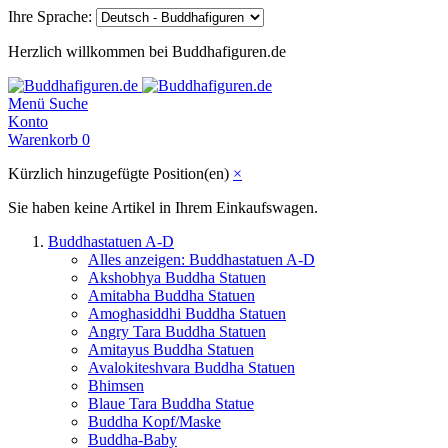
Ihre Sprache:
Herzlich willkommen bei Buddhafiguren.de
Menü
Suche
Konto
Warenkorb
0
Kürzlich hinzugefügte Position(en)
×
Sie haben keine Artikel in Ihrem Einkaufswagen.
Buddhastatuen A-D
Alles anzeigen: Buddhastatuen A-D
Akshobhya Buddha Statuen
Amitabha Buddha Statuen
Amoghasiddhi Buddha Statuen
Angry Tara Buddha Statuen
Amitayus Buddha Statuen
Avalokiteshvara Buddha Statuen
Bhimsen
Blaue Tara Buddha Statue
Buddha Kopf/Maske
Buddha-Baby