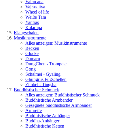
Vairocana
Vajrasattva
Wheel of life
Weiße Tara
Yantras
Kalarupa
Klangschalen
Musikinstrumente
Alles anzeigen: Musikinstrumente
Becken
Glocke
Damaru
DungChen - Trompete
Gong
Schalmei - Gyaling
Ghungrus Fußschellen
Zimbel - Tingsha
Buddhistischer Schmuck
Alles anzeigen: Buddhistischer Schmuck
Buddhistische Armbänder
Gesegnete buddhistische Armbänder
Armreife
Buddhistische Anhänger
Buddha-Anhänger
Buddhistische Ketten