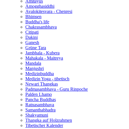
Amitayus
Amogghasiddhi
Avalokitesvara - Chenresi
Bhimsen
Buddha's life
Chakrasambhava
Citipati
Dakini
Ganesh
Grüne Tara
Jambhala - Kubera
Mahakala - Maitreya
Mandala
Manjushri
Medizinbuddha
Medizin Yoga - tibetisch
Newari Thangkas
Padmasambhava - Guru Rinpoche
Palden Lhamo
Pancha Buddhas
Ratnasambhava
Samanthabhadra
Shakyamuni
Thangka auf Holzrahmen
Tibetischer Kalender