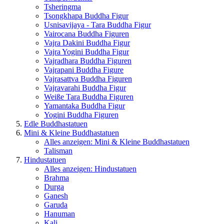
Tsheringma
Tsongkhapa Buddha Figur
Usnisavijaya - Tara Buddha Figur
Vairocana Buddha Figuren
Vajra Dakini Buddha Figur
Vajra Yogini Buddha Figur
Vajradhara Buddha Figuren
Vajrapani Buddha Figure
Vajrasattva Buddha Figuren
Vajravarahi Buddha Figur
Weiße Tara Buddha Figuren
Yamantaka Buddha Figur
Yogini Buddha Figuren
Edle Buddhastatuen
Mini & Kleine Buddhastatuen
Alles anzeigen: Mini & Kleine Buddhastatuen
Talisman
Hindustatuen
Alles anzeigen: Hindustatuen
Brahma
Durga
Ganesh
Garuda
Hanuman
Kali