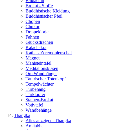
Baldachin
Brokat - Stoffe
Buddhistische Kleidung
Buddhistischer Pfeil
Chopen
Chukor
Doppeldorje
Fahnen
Glücksdrachen
Kalachakra
Katha - Zeremonienschal
Magnet
Manisteintafel
Meditationskissen
Om Wandhänger
Tantrischer Totenkopf
Tempelwächter
Türbehang
Türklopfer
Statuen-Brokat
Votivtafel
Wandbehänge
Thangka
Alles anzeigen: Thangka
Amitabha