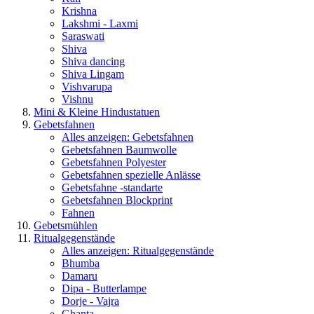
Krishna
Lakshmi - Laxmi
Saraswati
Shiva
Shiva dancing
Shiva Lingam
Vishvarupa
Vishnu
Mini & Kleine Hindustatuen
Gebetsfahnen
Alles anzeigen: Gebetsfahnen
Gebetsfahnen Baumwolle
Gebetsfahnen Polyester
Gebetsfahnen spezielle Anlässe
Gebetsfahne -standarte
Gebetsfahnen Blockprint
Fahnen
Gebetsmühlen
Ritualgegenstände
Alles anzeigen: Ritualgegenstände
Bhumba
Damaru
Dipa - Butterlampe
Dorje - Vajra
Ghanta