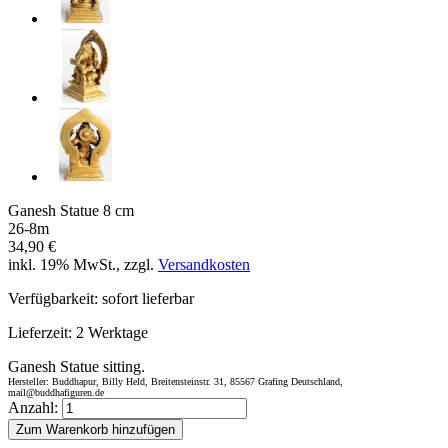
Ganesh Statue 8 cm
26-8m
34,90 €
inkl. 19% MwSt., zzgl.
Versandkosten
Verfügbarkeit:
sofort lieferbar
Lieferzeit:
2 Werktage
Ganesh Statue sitting.
Hersteller: Buddhapur, Billy Held, Breitensteinstr. 31, 85567 Grafing Deutschland,
mail@buddhafiguren.de
Anzahl:
Zum Warenkorb hinzufügen