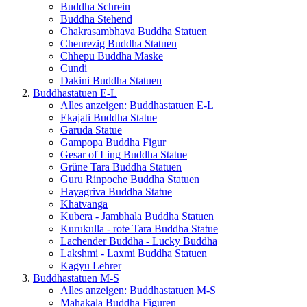
Buddha Schrein
Buddha Stehend
Chakrasambhava Buddha Statuen
Chenrezig Buddha Statuen
Chhepu Buddha Maske
Cundi
Dakini Buddha Statuen
Buddhastatuen E-L
Alles anzeigen: Buddhastatuen E-L
Ekajati Buddha Statue
Garuda Statue
Gampopa Buddha Figur
Gesar of Ling Buddha Statue
Grüne Tara Buddha Statuen
Guru Rinpoche Buddha Statuen
Hayagriva Buddha Statue
Khatvanga
Kubera - Jambhala Buddha Statuen
Kurukulla - rote Tara Buddha Statue
Lachender Buddha - Lucky Buddha
Lakshmi - Laxmi Buddha Statuen
Kagyu Lehrer
Buddhastatuen M-S
Alles anzeigen: Buddhastatuen M-S
Mahakala Buddha Figuren