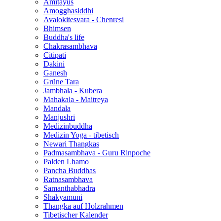
Amitayus
Amogghasiddhi
Avalokitesvara - Chenresi
Bhimsen
Buddha's life
Chakrasambhava
Citipati
Dakini
Ganesh
Grüne Tara
Jambhala - Kubera
Mahakala - Maitreya
Mandala
Manjushri
Medizinbuddha
Medizin Yoga - tibetisch
Newari Thangkas
Padmasambhava - Guru Rinpoche
Palden Lhamo
Pancha Buddhas
Ratnasambhava
Samanthabhadra
Shakyamuni
Thangka auf Holzrahmen
Tibetischer Kalender