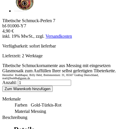
Tibetische Schmuck-Perlen 7
bf-91000-Y7
4,90 €
inkl. 19% MwSt., zzgl.
Versandkosten
Verfügbarkeit:
sofort lieferbar
Lieferzeit:
2 Werktage
Tibetische Schmuckornamente aus Messing mit eingesetzen
Glasmosaik zum Auffüllen Ihrer selbst gefertigten Tibeterkette.
Hersteller: Buddhapur, Billy Held, Breitensteinstr. 31, 85567 Grafing Deutschland,
mail@buddhafiguren.de
Anzahl:
Zum Warenkorb hinzufügen
Merkmale
Farben
Gold-Türkis-Rot
Material
Messing
Beschreibung