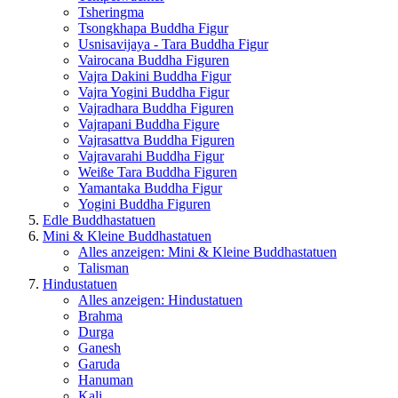
Tsheringma
Tsongkhapa Buddha Figur
Usnisavijaya - Tara Buddha Figur
Vairocana Buddha Figuren
Vajra Dakini Buddha Figur
Vajra Yogini Buddha Figur
Vajradhara Buddha Figuren
Vajrapani Buddha Figure
Vajrasattva Buddha Figuren
Vajravarahi Buddha Figur
Weiße Tara Buddha Figuren
Yamantaka Buddha Figur
Yogini Buddha Figuren
Edle Buddhastatuen
Mini & Kleine Buddhastatuen
Alles anzeigen: Mini & Kleine Buddhastatuen
Talisman
Hindustatuen
Alles anzeigen: Hindustatuen
Brahma
Durga
Ganesh
Garuda
Hanuman
Kali