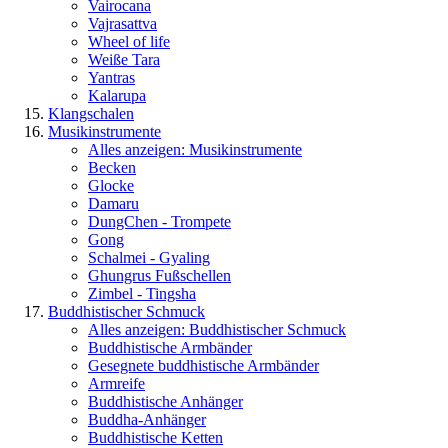
Vairocana
Vajrasattva
Wheel of life
Weiße Tara
Yantras
Kalarupa
Klangschalen
Musikinstrumente
Alles anzeigen: Musikinstrumente
Becken
Glocke
Damaru
DungChen - Trompete
Gong
Schalmei - Gyaling
Ghungrus Fußschellen
Zimbel - Tingsha
Buddhistischer Schmuck
Alles anzeigen: Buddhistischer Schmuck
Buddhistische Armbänder
Gesegnete buddhistische Armbänder
Armreife
Buddhistische Anhänger
Buddha-Anhänger
Buddhistische Ketten