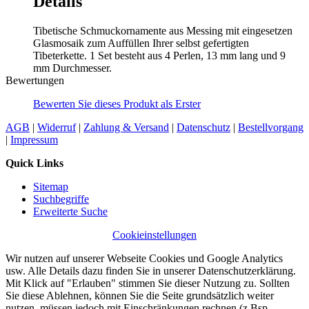
Details
Tibetische Schmuckornamente aus Messing mit eingesetzen
Glasmosaik zum Auffüllen Ihrer selbst gefertigten
Tibeterkette. 1 Set besteht aus 4 Perlen, 13 mm lang und 9
mm Durchmesser.
Bewertungen
Bewerten Sie dieses Produkt als Erster
AGB
|
Widerruf
|
Zahlung & Versand
|
Datenschutz
|
Bestellvorgang
|
Impressum
Quick Links
Sitemap
Suchbegriffe
Erweiterte Suche
Cookieinstellungen
Wir nutzen auf unserer Webseite Cookies und Google Analytics
usw. Alle Details dazu finden Sie in unserer Datenschutzerklärung.
Mit Klick auf "Erlauben" stimmen Sie dieser Nutzung zu. Sollten
Sie diese Ablehnen, können Sie die Seite grundsätzlich weiter
nutzen, müssen jedoch mit Einschränkungen rechnen (z.Bsp.