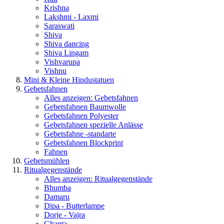
Krishna
Lakshmi - Laxmi
Saraswati
Shiva
Shiva dancing
Shiva Lingam
Vishvarupa
Vishnu
Mini & Kleine Hindustatuen
Gebetsfahnen
Alles anzeigen: Gebetsfahnen
Gebetsfahnen Baumwolle
Gebetsfahnen Polyester
Gebetsfahnen spezielle Anlässe
Gebetsfahne -standarte
Gebetsfahnen Blockprint
Fahnen
Gebetsmühlen
Ritualgegenstände
Alles anzeigen: Ritualgegenstände
Bhumba
Damaru
Dipa - Butterlampe
Dorje - Vajra
Ghanta