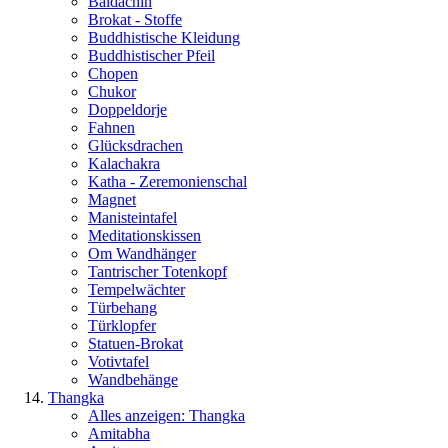
Baldachin
Brokat - Stoffe
Buddhistische Kleidung
Buddhistischer Pfeil
Chopen
Chukor
Doppeldorje
Fahnen
Glücksdrachen
Kalachakra
Katha - Zeremonienschal
Magnet
Manisteintafel
Meditationskissen
Om Wandhänger
Tantrischer Totenkopf
Tempelwächter
Türbehang
Türklopfer
Statuen-Brokat
Votivtafel
Wandbehänge
Thangka
Alles anzeigen: Thangka
Amitabha