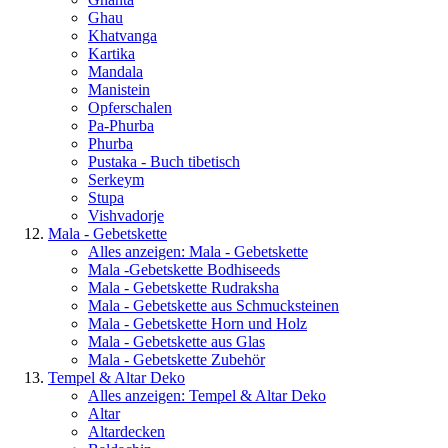
Ghau
Khatvanga
Kartika
Mandala
Manistein
Opferschalen
Pa-Phurba
Phurba
Pustaka - Buch tibetisch
Serkeym
Stupa
Vishvadorje
Mala - Gebetskette
Alles anzeigen: Mala - Gebetskette
Mala -Gebetskette Bodhiseeds
Mala - Gebetskette Rudraksha
Mala - Gebetskette aus Schmucksteinen
Mala - Gebetskette Horn und Holz
Mala - Gebetskette aus Glas
Mala - Gebetskette Zubehör
Tempel & Altar Deko
Alles anzeigen: Tempel & Altar Deko
Altar
Altardecken