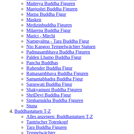
Maitreya Buddha Figuren
Manjushri Buddha Figuren
Marpa Buddha Figur
Masken
Medizinbuddha Figuren
Milarepa Buddha Figur
Marici - Mirchi
Namgyalma - Tara Buddha Figur
Nio Kangoo Tempelwächter Statuen
Padmasambhava Buddha Figuren
Palden Lhamo Buddha Figur
Pancha Buddhas
Ruhender Buddha Figur
Ratnasambhava Buddha Figuren
Samantabhadra Buddha Figur
Saraswati Buddha Figur
Shakyamuni Buddha Figuren
ShriDevi Buddha Figur
Simhamukha Buddha Figuren
Stupa
Buddhastatuen T-Z
Alles anzeigen: Buddhastatuen T-Z
Tantrischer Totenkopf
Tara Buddha Figuren
Tempelwächter