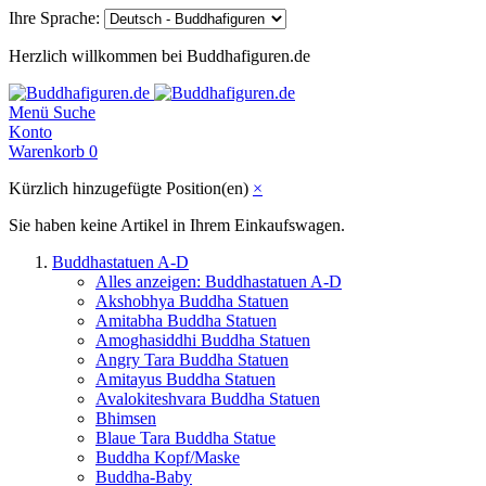
Ihre Sprache:
Herzlich willkommen bei Buddhafiguren.de
Menü
Suche
Konto
Warenkorb
0
Kürzlich hinzugefügte Position(en)
×
Sie haben keine Artikel in Ihrem Einkaufswagen.
Buddhastatuen A-D
Alles anzeigen: Buddhastatuen A-D
Akshobhya Buddha Statuen
Amitabha Buddha Statuen
Amoghasiddhi Buddha Statuen
Angry Tara Buddha Statuen
Amitayus Buddha Statuen
Avalokiteshvara Buddha Statuen
Bhimsen
Blaue Tara Buddha Statue
Buddha Kopf/Maske
Buddha-Baby