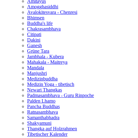
Amitayus
Amogghasiddhi
Avalokitesvara - Chenresi
Bhimsen
Buddha's life
Chakrasambhava
Citipati
Dakini
Ganesh
Grüne Tara
Jambhala - Kubera
Mahakala - Maitreya
Mandala
Manjushri
Medizinbuddha
Medizin Yoga - tibetisch
Newari Thangkas
Padmasambhava - Guru Rinpoche
Palden Lhamo
Pancha Buddhas
Ratnasambhava
Samanthabhadra
Shakyamuni
Thangka auf Holzrahmen
Tibetischer Kalender