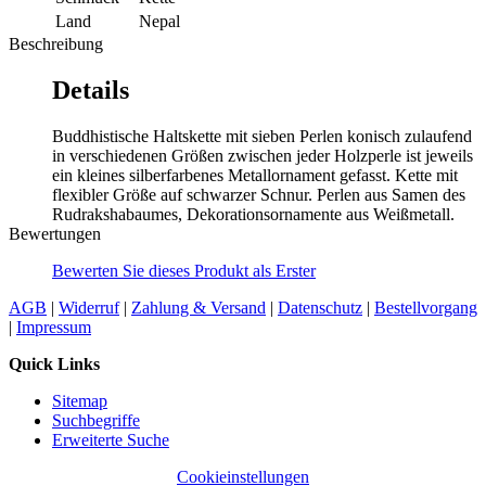
Land
Nepal
Beschreibung
Details
Buddhistische Haltskette mit sieben Perlen konisch zulaufend
in verschiedenen Größen zwischen jeder Holzperle ist jeweils
ein kleines silberfarbenes Metallornament gefasst. Kette mit
flexibler Größe auf schwarzer Schnur. Perlen aus Samen des
Rudrakshabaumes, Dekorationsornamente aus Weißmetall.
Bewertungen
Bewerten Sie dieses Produkt als Erster
AGB
|
Widerruf
|
Zahlung & Versand
|
Datenschutz
|
Bestellvorgang
|
Impressum
Quick Links
Sitemap
Suchbegriffe
Erweiterte Suche
Cookieinstellungen