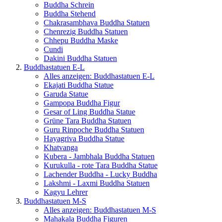
Buddha Schrein
Buddha Stehend
Chakrasambhava Buddha Statuen
Chenrezig Buddha Statuen
Chhepu Buddha Maske
Cundi
Dakini Buddha Statuen
Buddhastatuen E-L
Alles anzeigen: Buddhastatuen E-L
Ekajati Buddha Statue
Garuda Statue
Gampopa Buddha Figur
Gesar of Ling Buddha Statue
Grüne Tara Buddha Statuen
Guru Rinpoche Buddha Statuen
Hayagriva Buddha Statue
Khatvanga
Kubera - Jambhala Buddha Statuen
Kurukulla - rote Tara Buddha Statue
Lachender Buddha - Lucky Buddha
Lakshmi - Laxmi Buddha Statuen
Kagyu Lehrer
Buddhastatuen M-S
Alles anzeigen: Buddhastatuen M-S
Mahakala Buddha Figuren