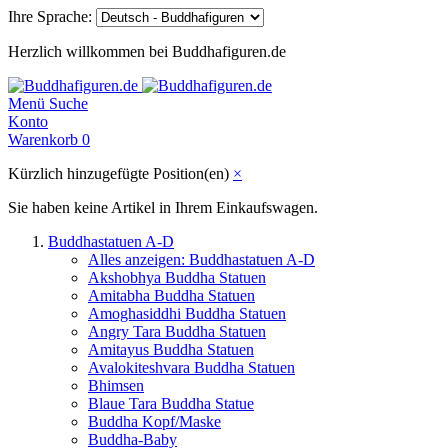
Ihre Sprache:
Herzlich willkommen bei Buddhafiguren.de
Menü
Suche
Konto
Warenkorb
0
Kürzlich hinzugefügte Position(en)
×
Sie haben keine Artikel in Ihrem Einkaufswagen.
Buddhastatuen A-D
Alles anzeigen: Buddhastatuen A-D
Akshobhya Buddha Statuen
Amitabha Buddha Statuen
Amoghasiddhi Buddha Statuen
Angry Tara Buddha Statuen
Amitayus Buddha Statuen
Avalokiteshvara Buddha Statuen
Bhimsen
Blaue Tara Buddha Statue
Buddha Kopf/Maske
Buddha-Baby