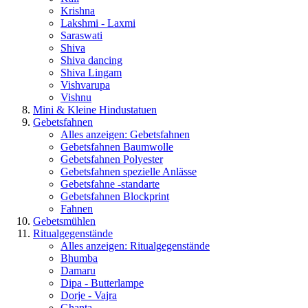
Krishna
Lakshmi - Laxmi
Saraswati
Shiva
Shiva dancing
Shiva Lingam
Vishvarupa
Vishnu
Mini & Kleine Hindustatuen
Gebetsfahnen
Alles anzeigen: Gebetsfahnen
Gebetsfahnen Baumwolle
Gebetsfahnen Polyester
Gebetsfahnen spezielle Anlässe
Gebetsfahne -standarte
Gebetsfahnen Blockprint
Fahnen
Gebetsmühlen
Ritualgegenstände
Alles anzeigen: Ritualgegenstände
Bhumba
Damaru
Dipa - Butterlampe
Dorje - Vajra
Ghanta