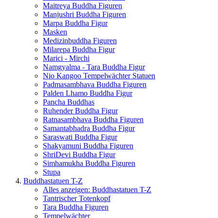
Maitreya Buddha Figuren
Manjushri Buddha Figuren
Marpa Buddha Figur
Masken
Medizinbuddha Figuren
Milarepa Buddha Figur
Marici - Mirchi
Namgyalma - Tara Buddha Figur
Nio Kangoo Tempelwächter Statuen
Padmasambhava Buddha Figuren
Palden Lhamo Buddha Figur
Pancha Buddhas
Ruhender Buddha Figur
Ratnasambhava Buddha Figuren
Samantabhadra Buddha Figur
Saraswati Buddha Figur
Shakyamuni Buddha Figuren
ShriDevi Buddha Figur
Simhamukha Buddha Figuren
Stupa
Buddhastatuen T-Z
Alles anzeigen: Buddhastatuen T-Z
Tantrischer Totenkopf
Tara Buddha Figuren
Tempelwächter