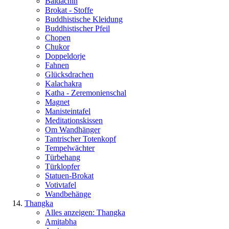
Baldachin
Brokat - Stoffe
Buddhistische Kleidung
Buddhistischer Pfeil
Chopen
Chukor
Doppeldorje
Fahnen
Glücksdrachen
Kalachakra
Katha - Zeremonienschal
Magnet
Manisteintafel
Meditationskissen
Om Wandhänger
Tantrischer Totenkopf
Tempelwächter
Türbehang
Türklopfer
Statuen-Brokat
Votivtafel
Wandbehänge
Thangka
Alles anzeigen: Thangka
Amitabha