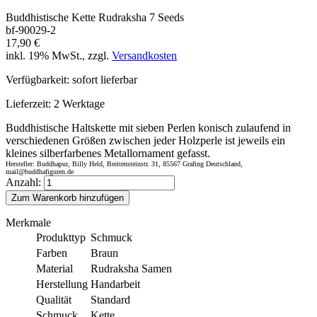
Buddhistische Kette Rudraksha 7 Seeds
bf-90029-2
17,90 €
inkl. 19% MwSt., zzgl.
Versandkosten
Verfügbarkeit:
sofort lieferbar
Lieferzeit:
2 Werktage
Buddhistische Haltskette mit sieben Perlen konisch zulaufend in
verschiedenen Größen zwischen jeder Holzperle ist jeweils ein
kleines silberfarbenes Metallornament gefasst.
Hersteller: Buddhapur, Billy Held, Breitensteinstr. 31, 85567 Grafing Deutschland,
mail@buddhafiguren.de
Anzahl:
Zum Warenkorb hinzufügen
Merkmale
Produkttyp
Schmuck
Farben
Braun
Material
Rudraksha Samen
Herstellung
Handarbeit
Qualität
Standard
Schmuck
Kette