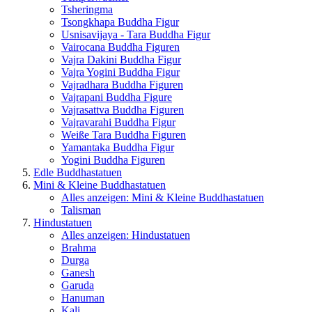
Tsheringma
Tsongkhapa Buddha Figur
Usnisavijaya - Tara Buddha Figur
Vairocana Buddha Figuren
Vajra Dakini Buddha Figur
Vajra Yogini Buddha Figur
Vajradhara Buddha Figuren
Vajrapani Buddha Figure
Vajrasattva Buddha Figuren
Vajravarahi Buddha Figur
Weiße Tara Buddha Figuren
Yamantaka Buddha Figur
Yogini Buddha Figuren
Edle Buddhastatuen
Mini & Kleine Buddhastatuen
Alles anzeigen: Mini & Kleine Buddhastatuen
Talisman
Hindustatuen
Alles anzeigen: Hindustatuen
Brahma
Durga
Ganesh
Garuda
Hanuman
Kali