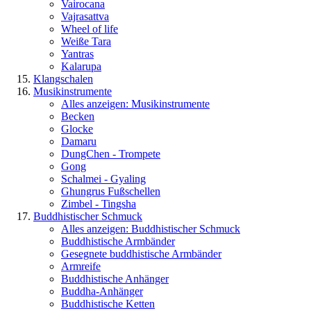
Vairocana
Vajrasattva
Wheel of life
Weiße Tara
Yantras
Kalarupa
Klangschalen
Musikinstrumente
Alles anzeigen: Musikinstrumente
Becken
Glocke
Damaru
DungChen - Trompete
Gong
Schalmei - Gyaling
Ghungrus Fußschellen
Zimbel - Tingsha
Buddhistischer Schmuck
Alles anzeigen: Buddhistischer Schmuck
Buddhistische Armbänder
Gesegnete buddhistische Armbänder
Armreife
Buddhistische Anhänger
Buddha-Anhänger
Buddhistische Ketten