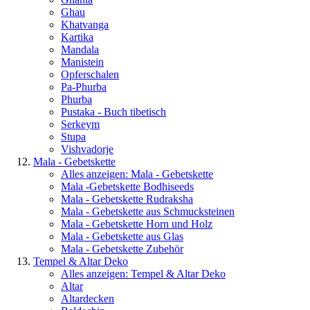
Ghau
Khatvanga
Kartika
Mandala
Manistein
Opferschalen
Pa-Phurba
Phurba
Pustaka - Buch tibetisch
Serkeym
Stupa
Vishvadorje
Mala - Gebetskette
Alles anzeigen: Mala - Gebetskette
Mala -Gebetskette Bodhiseeds
Mala - Gebetskette Rudraksha
Mala - Gebetskette aus Schmucksteinen
Mala - Gebetskette Horn und Holz
Mala - Gebetskette aus Glas
Mala - Gebetskette Zubehör
Tempel & Altar Deko
Alles anzeigen: Tempel & Altar Deko
Altar
Altardecken