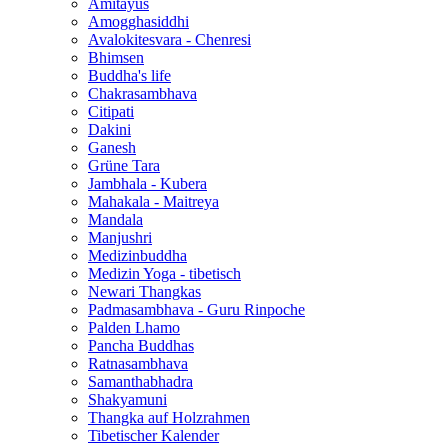
Amitayus
Amogghasiddhi
Avalokitesvara - Chenresi
Bhimsen
Buddha's life
Chakrasambhava
Citipati
Dakini
Ganesh
Grüne Tara
Jambhala - Kubera
Mahakala - Maitreya
Mandala
Manjushri
Medizinbuddha
Medizin Yoga - tibetisch
Newari Thangkas
Padmasambhava - Guru Rinpoche
Palden Lhamo
Pancha Buddhas
Ratnasambhava
Samanthabhadra
Shakyamuni
Thangka auf Holzrahmen
Tibetischer Kalender