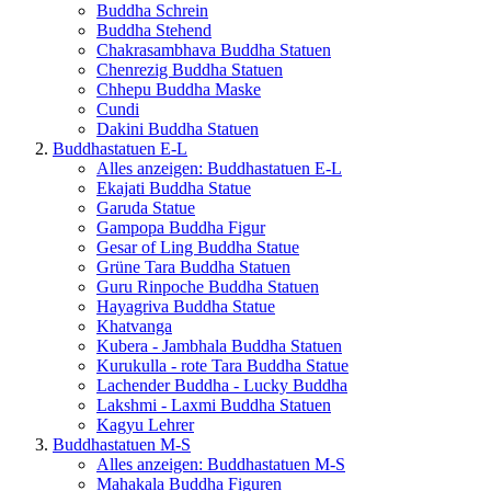
Buddha Schrein
Buddha Stehend
Chakrasambhava Buddha Statuen
Chenrezig Buddha Statuen
Chhepu Buddha Maske
Cundi
Dakini Buddha Statuen
Buddhastatuen E-L
Alles anzeigen: Buddhastatuen E-L
Ekajati Buddha Statue
Garuda Statue
Gampopa Buddha Figur
Gesar of Ling Buddha Statue
Grüne Tara Buddha Statuen
Guru Rinpoche Buddha Statuen
Hayagriva Buddha Statue
Khatvanga
Kubera - Jambhala Buddha Statuen
Kurukulla - rote Tara Buddha Statue
Lachender Buddha - Lucky Buddha
Lakshmi - Laxmi Buddha Statuen
Kagyu Lehrer
Buddhastatuen M-S
Alles anzeigen: Buddhastatuen M-S
Mahakala Buddha Figuren