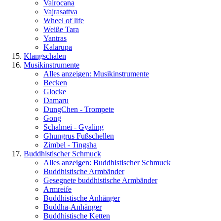
Vairocana
Vajrasattva
Wheel of life
Weiße Tara
Yantras
Kalarupa
Klangschalen
Musikinstrumente
Alles anzeigen: Musikinstrumente
Becken
Glocke
Damaru
DungChen - Trompete
Gong
Schalmei - Gyaling
Ghungrus Fußschellen
Zimbel - Tingsha
Buddhistischer Schmuck
Alles anzeigen: Buddhistischer Schmuck
Buddhistische Armbänder
Gesegnete buddhistische Armbänder
Armreife
Buddhistische Anhänger
Buddha-Anhänger
Buddhistische Ketten