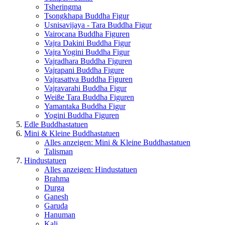
Tsheringma
Tsongkhapa Buddha Figur
Usnisavijaya - Tara Buddha Figur
Vairocana Buddha Figuren
Vajra Dakini Buddha Figur
Vajra Yogini Buddha Figur
Vajradhara Buddha Figuren
Vajrapani Buddha Figure
Vajrasattva Buddha Figuren
Vajravarahi Buddha Figur
Weiße Tara Buddha Figuren
Yamantaka Buddha Figur
Yogini Buddha Figuren
Edle Buddhastatuen
Mini & Kleine Buddhastatuen
Alles anzeigen: Mini & Kleine Buddhastatuen
Talisman
Hindustatuen
Alles anzeigen: Hindustatuen
Brahma
Durga
Ganesh
Garuda
Hanuman
Kali