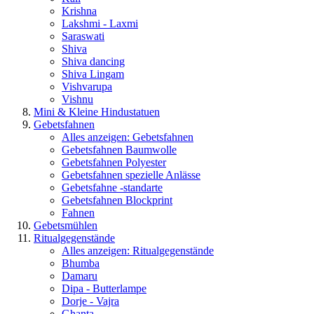
Krishna
Lakshmi - Laxmi
Saraswati
Shiva
Shiva dancing
Shiva Lingam
Vishvarupa
Vishnu
Mini & Kleine Hindustatuen
Gebetsfahnen
Alles anzeigen: Gebetsfahnen
Gebetsfahnen Baumwolle
Gebetsfahnen Polyester
Gebetsfahnen spezielle Anlässe
Gebetsfahne -standarte
Gebetsfahnen Blockprint
Fahnen
Gebetsmühlen
Ritualgegenstände
Alles anzeigen: Ritualgegenstände
Bhumba
Damaru
Dipa - Butterlampe
Dorje - Vajra
Ghanta