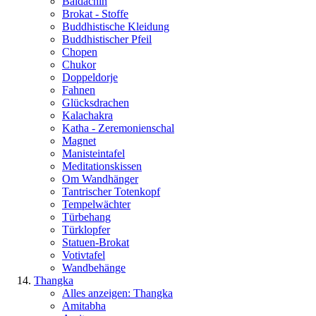
Baldachin
Brokat - Stoffe
Buddhistische Kleidung
Buddhistischer Pfeil
Chopen
Chukor
Doppeldorje
Fahnen
Glücksdrachen
Kalachakra
Katha - Zeremonienschal
Magnet
Manisteintafel
Meditationskissen
Om Wandhänger
Tantrischer Totenkopf
Tempelwächter
Türbehang
Türklopfer
Statuen-Brokat
Votivtafel
Wandbehänge
Thangka
Alles anzeigen: Thangka
Amitabha