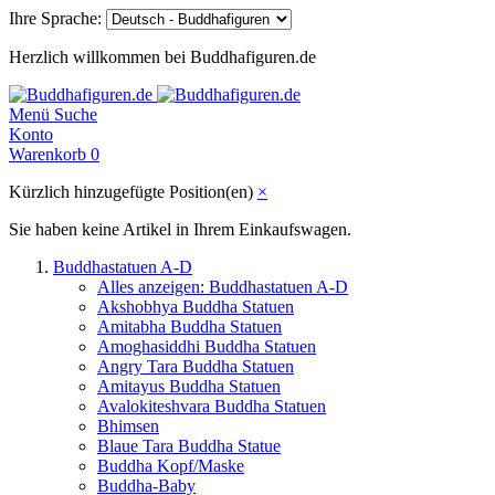
Ihre Sprache:
Herzlich willkommen bei Buddhafiguren.de
Menü
Suche
Konto
Warenkorb
0
Kürzlich hinzugefügte Position(en)
×
Sie haben keine Artikel in Ihrem Einkaufswagen.
Buddhastatuen A-D
Alles anzeigen: Buddhastatuen A-D
Akshobhya Buddha Statuen
Amitabha Buddha Statuen
Amoghasiddhi Buddha Statuen
Angry Tara Buddha Statuen
Amitayus Buddha Statuen
Avalokiteshvara Buddha Statuen
Bhimsen
Blaue Tara Buddha Statue
Buddha Kopf/Maske
Buddha-Baby