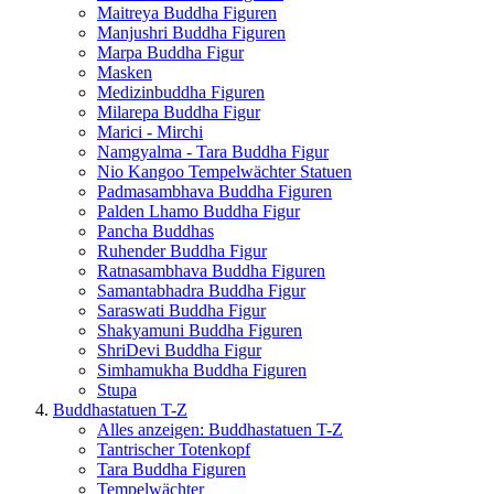
Maitreya Buddha Figuren
Manjushri Buddha Figuren
Marpa Buddha Figur
Masken
Medizinbuddha Figuren
Milarepa Buddha Figur
Marici - Mirchi
Namgyalma - Tara Buddha Figur
Nio Kangoo Tempelwächter Statuen
Padmasambhava Buddha Figuren
Palden Lhamo Buddha Figur
Pancha Buddhas
Ruhender Buddha Figur
Ratnasambhava Buddha Figuren
Samantabhadra Buddha Figur
Saraswati Buddha Figur
Shakyamuni Buddha Figuren
ShriDevi Buddha Figur
Simhamukha Buddha Figuren
Stupa
Buddhastatuen T-Z
Alles anzeigen: Buddhastatuen T-Z
Tantrischer Totenkopf
Tara Buddha Figuren
Tempelwächter