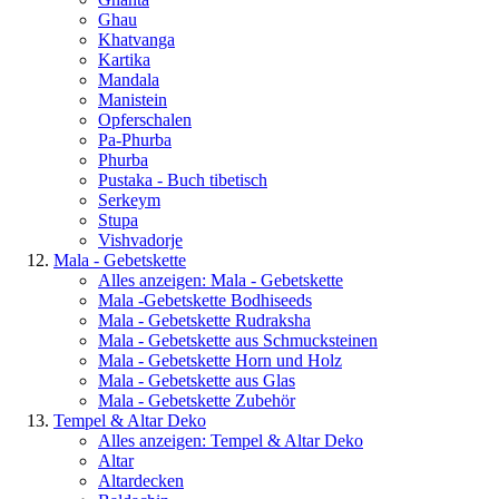
Ghau
Khatvanga
Kartika
Mandala
Manistein
Opferschalen
Pa-Phurba
Phurba
Pustaka - Buch tibetisch
Serkeym
Stupa
Vishvadorje
Mala - Gebetskette
Alles anzeigen: Mala - Gebetskette
Mala -Gebetskette Bodhiseeds
Mala - Gebetskette Rudraksha
Mala - Gebetskette aus Schmucksteinen
Mala - Gebetskette Horn und Holz
Mala - Gebetskette aus Glas
Mala - Gebetskette Zubehör
Tempel & Altar Deko
Alles anzeigen: Tempel & Altar Deko
Altar
Altardecken