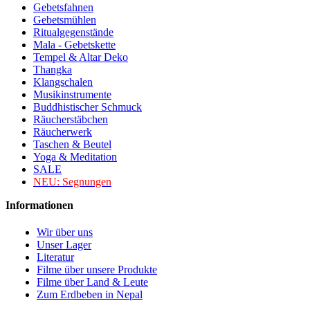
Gebetsfahnen
Gebetsmühlen
Ritualgegenstände
Mala - Gebetskette
Tempel & Altar Deko
Thangka
Klangschalen
Musikinstrumente
Buddhistischer Schmuck
Räucherstäbchen
Räucherwerk
Taschen & Beutel
Yoga & Meditation
SALE
NEU:
Segnungen
Informationen
Wir über uns
Unser Lager
Literatur
Filme über unsere Produkte
Filme über Land & Leute
Zum Erdbeben in Nepal