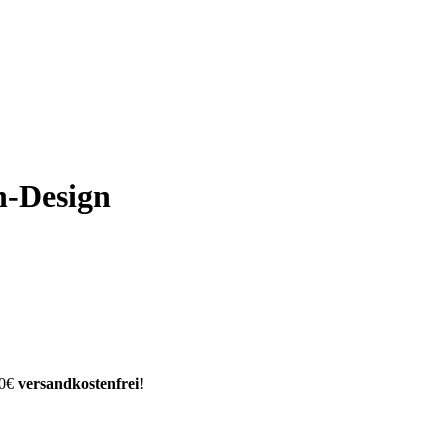
n-Design
00€
versandkostenfrei
!