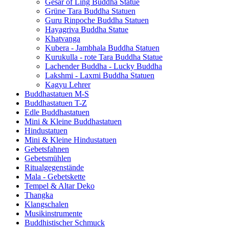
Gesar of Ling Buddha Statue
Grüne Tara Buddha Statuen
Guru Rinpoche Buddha Statuen
Hayagriva Buddha Statue
Khatvanga
Kubera - Jambhala Buddha Statuen
Kurukulla - rote Tara Buddha Statue
Lachender Buddha - Lucky Buddha
Lakshmi - Laxmi Buddha Statuen
Kagyu Lehrer
Buddhastatuen M-S
Buddhastatuen T-Z
Edle Buddhastatuen
Mini & Kleine Buddhastatuen
Hindustatuen
Mini & Kleine Hindustatuen
Gebetsfahnen
Gebetsmühlen
Ritualgegenstände
Mala - Gebetskette
Tempel & Altar Deko
Thangka
Klangschalen
Musikinstrumente
Buddhistischer Schmuck