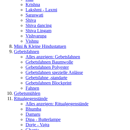
Krishna
Lakshmi - Laxmi
Saraswati
Shiva
Shiva dancing
Shiva Lingam
Vishvarupa
Vishnu
Mini & Kleine Hindustatuen
Gebetsfahnen
Alles anzeigen: Gebetsfahnen
Gebetsfahnen Baumwolle
Gebetsfahnen Polyester
Gebetsfahnen spezielle Anlässe
Gebetsfahne -standarte
Gebetsfahnen Blockprint
Fahnen
Gebetsmühlen
Ritualgegenstände
Alles anzeigen: Ritualgegenstände
Bhumba
Damaru
Dipa - Butterlampe
Dorje - Vajra
Ghanta