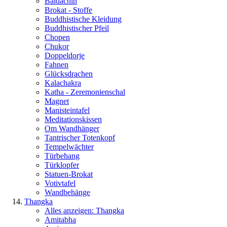
Baldachin
Brokat - Stoffe
Buddhistische Kleidung
Buddhistischer Pfeil
Chopen
Chukor
Doppeldorje
Fahnen
Glücksdrachen
Kalachakra
Katha - Zeremonienschal
Magnet
Manisteintafel
Meditationskissen
Om Wandhänger
Tantrischer Totenkopf
Tempelwächter
Türbehang
Türklopfer
Statuen-Brokat
Votivtafel
Wandbehänge
Thangka
Alles anzeigen: Thangka
Amitabha