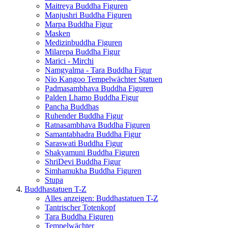
Maitreya Buddha Figuren
Manjushri Buddha Figuren
Marpa Buddha Figur
Masken
Medizinbuddha Figuren
Milarepa Buddha Figur
Marici - Mirchi
Namgyalma - Tara Buddha Figur
Nio Kangoo Tempelwächter Statuen
Padmasambhava Buddha Figuren
Palden Lhamo Buddha Figur
Pancha Buddhas
Ruhender Buddha Figur
Ratnasambhava Buddha Figuren
Samantabhadra Buddha Figur
Saraswati Buddha Figur
Shakyamuni Buddha Figuren
ShriDevi Buddha Figur
Simhamukha Buddha Figuren
Stupa
Buddhastatuen T-Z
Alles anzeigen: Buddhastatuen T-Z
Tantrischer Totenkopf
Tara Buddha Figuren
Tempelwächter