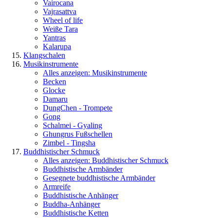
Vairocana
Vajrasattva
Wheel of life
Weiße Tara
Yantras
Kalarupa
Klangschalen
Musikinstrumente
Alles anzeigen: Musikinstrumente
Becken
Glocke
Damaru
DungChen - Trompete
Gong
Schalmei - Gyaling
Ghungrus Fußschellen
Zimbel - Tingsha
Buddhistischer Schmuck
Alles anzeigen: Buddhistischer Schmuck
Buddhistische Armbänder
Gesegnete buddhistische Armbänder
Armreife
Buddhistische Anhänger
Buddha-Anhänger
Buddhistische Ketten