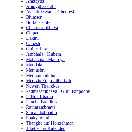
Amitayus
Amogghasiddhi
Avalokitesvara - Chenresi
Bhimsen
Buddha's life
Chakrasambhava
Citipati
Dakini
Ganesh
Grüne Tara
Jambhala - Kubera
Mahakala - Maitreya
Mandala
Manjushri
Medizinbuddha
Medizin Yoga - tibetisch
Newari Thangkas
Padmasambhava - Guru Rinpoche
Palden Lhamo
Pancha Buddhas
Ratnasambhava
Samanthabhadra
Shakyamuni
Thangka auf Holzrahmen
Tibetischer Kalender