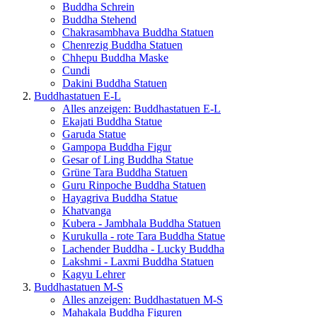
Buddha Schrein
Buddha Stehend
Chakrasambhava Buddha Statuen
Chenrezig Buddha Statuen
Chhepu Buddha Maske
Cundi
Dakini Buddha Statuen
Buddhastatuen E-L
Alles anzeigen: Buddhastatuen E-L
Ekajati Buddha Statue
Garuda Statue
Gampopa Buddha Figur
Gesar of Ling Buddha Statue
Grüne Tara Buddha Statuen
Guru Rinpoche Buddha Statuen
Hayagriva Buddha Statue
Khatvanga
Kubera - Jambhala Buddha Statuen
Kurukulla - rote Tara Buddha Statue
Lachender Buddha - Lucky Buddha
Lakshmi - Laxmi Buddha Statuen
Kagyu Lehrer
Buddhastatuen M-S
Alles anzeigen: Buddhastatuen M-S
Mahakala Buddha Figuren