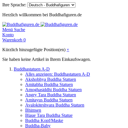
Ihre Sprache:
Herzlich willkommen bei Buddhafiguren.de
Menü
Suche
Konto
Warenkorb
0
Kürzlich hinzugefügte Position(en)
×
Sie haben keine Artikel in Ihrem Einkaufswagen.
Buddhastatuen A-D
Alles anzeigen: Buddhastatuen A-D
Akshobhya Buddha Statuen
Amitabha Buddha Statuen
Amoghasiddhi Buddha Statuen
Angry Tara Buddha Statuen
Amitayus Buddha Statuen
Avalokiteshvara Buddha Statuen
Bhimsen
Blaue Tara Buddha Statue
Buddha Kopf/Maske
Buddha-Baby