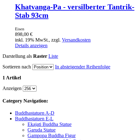
Khatvanga-Pa - versilberter Tantrik-
Stab 93cm
Eisen
898,00 €
inkl. 19% MwSt., zzgl.
Versandkosten
Details anzeigen
Darstellung als
Raster
Liste
Sortieren nach
In absteigender Reihenfolge
1 Artikel
Anzeigen
Category Navigation:
Buddhastatuen A-D
Buddhastatuen E-L
Ekajati Buddha Statue
Garuda Statue
Gampopa Buddha Figur