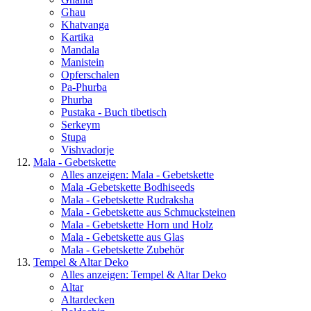
Ghau
Khatvanga
Kartika
Mandala
Manistein
Opferschalen
Pa-Phurba
Phurba
Pustaka - Buch tibetisch
Serkeym
Stupa
Vishvadorje
Mala - Gebetskette
Alles anzeigen: Mala - Gebetskette
Mala -Gebetskette Bodhiseeds
Mala - Gebetskette Rudraksha
Mala - Gebetskette aus Schmucksteinen
Mala - Gebetskette Horn und Holz
Mala - Gebetskette aus Glas
Mala - Gebetskette Zubehör
Tempel & Altar Deko
Alles anzeigen: Tempel & Altar Deko
Altar
Altardecken