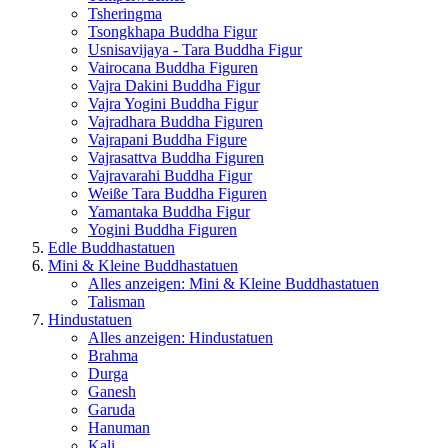
Tsheringma
Tsongkhapa Buddha Figur
Usnisavijaya - Tara Buddha Figur
Vairocana Buddha Figuren
Vajra Dakini Buddha Figur
Vajra Yogini Buddha Figur
Vajradhara Buddha Figuren
Vajrapani Buddha Figure
Vajrasattva Buddha Figuren
Vajravarahi Buddha Figur
Weiße Tara Buddha Figuren
Yamantaka Buddha Figur
Yogini Buddha Figuren
Edle Buddhastatuen
Mini & Kleine Buddhastatuen
Alles anzeigen: Mini & Kleine Buddhastatuen
Talisman
Hindustatuen
Alles anzeigen: Hindustatuen
Brahma
Durga
Ganesh
Garuda
Hanuman
Kali