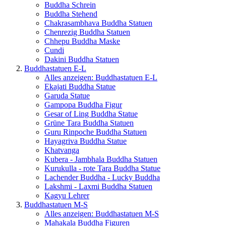
Buddha Schrein
Buddha Stehend
Chakrasambhava Buddha Statuen
Chenrezig Buddha Statuen
Chhepu Buddha Maske
Cundi
Dakini Buddha Statuen
Buddhastatuen E-L
Alles anzeigen: Buddhastatuen E-L
Ekajati Buddha Statue
Garuda Statue
Gampopa Buddha Figur
Gesar of Ling Buddha Statue
Grüne Tara Buddha Statuen
Guru Rinpoche Buddha Statuen
Hayagriva Buddha Statue
Khatvanga
Kubera - Jambhala Buddha Statuen
Kurukulla - rote Tara Buddha Statue
Lachender Buddha - Lucky Buddha
Lakshmi - Laxmi Buddha Statuen
Kagyu Lehrer
Buddhastatuen M-S
Alles anzeigen: Buddhastatuen M-S
Mahakala Buddha Figuren