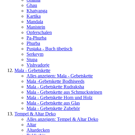
Ghau
Khatvanga
Kartika
Mandala
Manistein
Opferschalen
Pa-Phurba
Phurba
Pustaka - Buch tibetisch
Serkeym
Stupa
Vishvadorje
Mala - Gebetskette
Alles anzeigen: Mala - Gebetskette
Mala -Gebetskette Bodhiseeds
Mala - Gebetskette Rudraksha
Mala - Gebetskette aus Schmucksteinen
Mala - Gebetskette Horn und Holz
Mala - Gebetskette aus Glas
Mala - Gebetskette Zubehör
Tempel & Altar Deko
Alles anzeigen: Tempel & Altar Deko
Altar
Altardecken