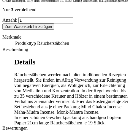
GPSR: Buddhapur, Billy Held, Breitensteinstr. 31, 85567 Grafing Deutschland, mail@buddhafiguren.de
Nur
3
verbleibend
Anzahl:
Zum Warenkorb hinzufügen
Merkmale
Produkttyp
Räucherstäbchen
Beschreibung
Details
Räucherstäbchen werden nach alten traditionellen Rezepten
hergestellt. Sie finden im Alltag Verwendung zur Reinigung
von negativen Energien, als Wohlgeruch, zur Erleichterung
von Meditation und Konzentration. In der Regel werden bis
zu 35 verschiedene Kräuter und Hölzer in einem bestimmten
Verhältnis zueinander vermischt. Hier das kostengünstige 3er
Set bestehend aus je einer Packung Mind Chakra Incense,
Maha-Mudra Incense, Monk-Mantra Incense.
In einer schönen Geschenkpackung aus handgeschöptem
Papier 21cm lange Räucherstäbchen je 19 Stück.
Bewertungen