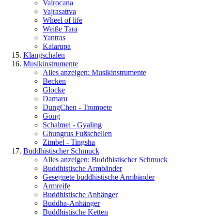
Vairocana
Vajrasattva
Wheel of life
Weiße Tara
Yantras
Kalarupa
Klangschalen
Musikinstrumente
Alles anzeigen: Musikinstrumente
Becken
Glocke
Damaru
DungChen - Trompete
Gong
Schalmei - Gyaling
Ghungrus Fußschellen
Zimbel - Tingsha
Buddhistischer Schmuck
Alles anzeigen: Buddhistischer Schmuck
Buddhistische Armbänder
Gesegnete buddhistische Armbänder
Armreife
Buddhistische Anhänger
Buddha-Anhänger
Buddhistische Ketten