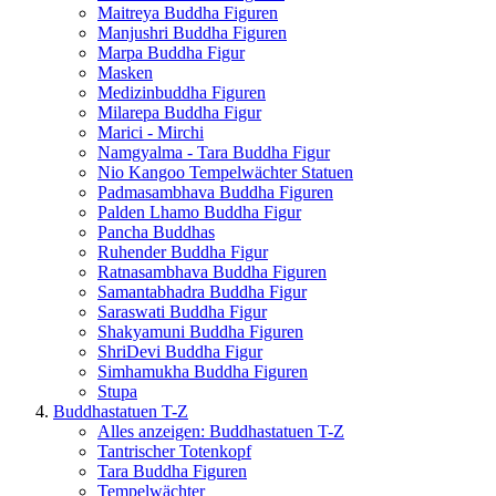
Maitreya Buddha Figuren
Manjushri Buddha Figuren
Marpa Buddha Figur
Masken
Medizinbuddha Figuren
Milarepa Buddha Figur
Marici - Mirchi
Namgyalma - Tara Buddha Figur
Nio Kangoo Tempelwächter Statuen
Padmasambhava Buddha Figuren
Palden Lhamo Buddha Figur
Pancha Buddhas
Ruhender Buddha Figur
Ratnasambhava Buddha Figuren
Samantabhadra Buddha Figur
Saraswati Buddha Figur
Shakyamuni Buddha Figuren
ShriDevi Buddha Figur
Simhamukha Buddha Figuren
Stupa
Buddhastatuen T-Z
Alles anzeigen: Buddhastatuen T-Z
Tantrischer Totenkopf
Tara Buddha Figuren
Tempelwächter