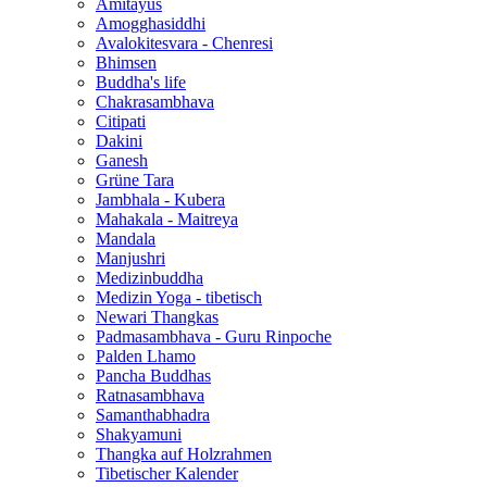
Amitayus
Amogghasiddhi
Avalokitesvara - Chenresi
Bhimsen
Buddha's life
Chakrasambhava
Citipati
Dakini
Ganesh
Grüne Tara
Jambhala - Kubera
Mahakala - Maitreya
Mandala
Manjushri
Medizinbuddha
Medizin Yoga - tibetisch
Newari Thangkas
Padmasambhava - Guru Rinpoche
Palden Lhamo
Pancha Buddhas
Ratnasambhava
Samanthabhadra
Shakyamuni
Thangka auf Holzrahmen
Tibetischer Kalender