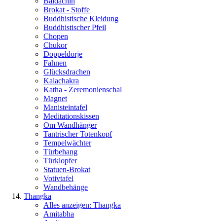
Baldachin
Brokat - Stoffe
Buddhistische Kleidung
Buddhistischer Pfeil
Chopen
Chukor
Doppeldorje
Fahnen
Glücksdrachen
Kalachakra
Katha - Zeremonienschal
Magnet
Manisteintafel
Meditationskissen
Om Wandhänger
Tantrischer Totenkopf
Tempelwächter
Türbehang
Türklopfer
Statuen-Brokat
Votivtafel
Wandbehänge
Thangka
Alles anzeigen: Thangka
Amitabha