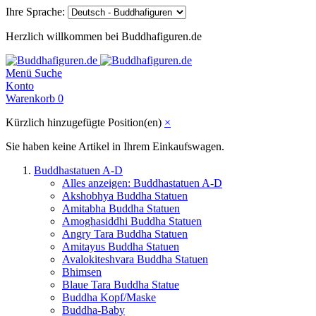
Ihre Sprache:
Herzlich willkommen bei Buddhafiguren.de
Menü
Suche
Konto
Warenkorb
0
Kürzlich hinzugefügte Position(en)
×
Sie haben keine Artikel in Ihrem Einkaufswagen.
Buddhastatuen A-D
Alles anzeigen: Buddhastatuen A-D
Akshobhya Buddha Statuen
Amitabha Buddha Statuen
Amoghasiddhi Buddha Statuen
Angry Tara Buddha Statuen
Amitayus Buddha Statuen
Avalokiteshvara Buddha Statuen
Bhimsen
Blaue Tara Buddha Statue
Buddha Kopf/Maske
Buddha-Baby