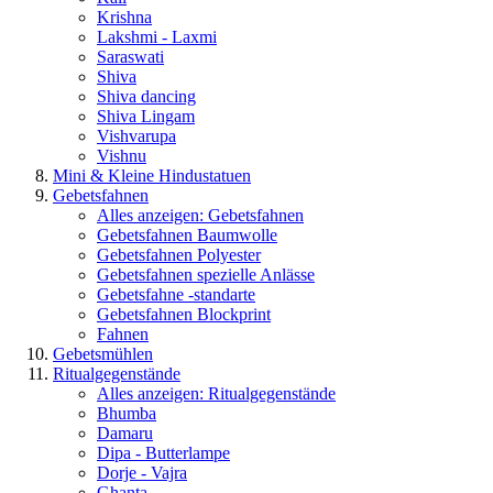
Krishna
Lakshmi - Laxmi
Saraswati
Shiva
Shiva dancing
Shiva Lingam
Vishvarupa
Vishnu
Mini & Kleine Hindustatuen
Gebetsfahnen
Alles anzeigen: Gebetsfahnen
Gebetsfahnen Baumwolle
Gebetsfahnen Polyester
Gebetsfahnen spezielle Anlässe
Gebetsfahne -standarte
Gebetsfahnen Blockprint
Fahnen
Gebetsmühlen
Ritualgegenstände
Alles anzeigen: Ritualgegenstände
Bhumba
Damaru
Dipa - Butterlampe
Dorje - Vajra
Ghanta