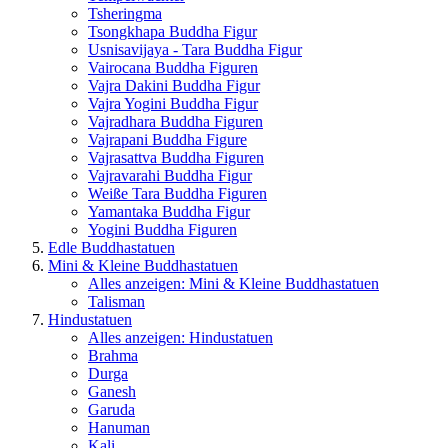
Tsheringma
Tsongkhapa Buddha Figur
Usnisavijaya - Tara Buddha Figur
Vairocana Buddha Figuren
Vajra Dakini Buddha Figur
Vajra Yogini Buddha Figur
Vajradhara Buddha Figuren
Vajrapani Buddha Figure
Vajrasattva Buddha Figuren
Vajravarahi Buddha Figur
Weiße Tara Buddha Figuren
Yamantaka Buddha Figur
Yogini Buddha Figuren
Edle Buddhastatuen
Mini & Kleine Buddhastatuen
Alles anzeigen: Mini & Kleine Buddhastatuen
Talisman
Hindustatuen
Alles anzeigen: Hindustatuen
Brahma
Durga
Ganesh
Garuda
Hanuman
Kali