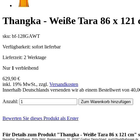
Thangka - Weiße Tara 86 x 121
sku: bf-128GAWT
Verfügbarkeit:
sofort lieferbar
Lieferzeit:
2 Werktage
Nur
1
verbleibend
629,90 €
inkl. 19% MwSt., zzgl.
Versandkosten
Innerhalb Deutschlands versenden wir ab einem Bestellwert von 40,
Anzahl:
Zum Warenkorb hinzufügen
Bewerten Sie dieses Produkt als Erster
Für Details zum Produkt "Thangka - Weiße Tara 86 x 121 cm" scr
Hersteller: Buddhapur, Billy Held, Breitensteinstr. 31, 85567 Grafing Deutschland, mail@buddhafiguren.de