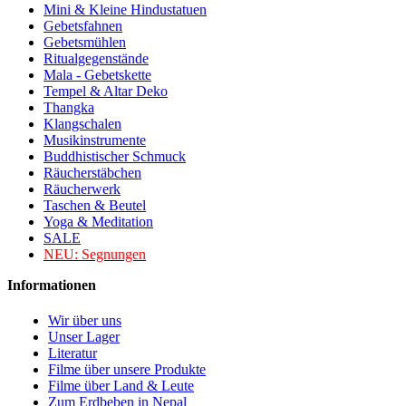
Mini & Kleine Hindustatuen
Gebetsfahnen
Gebetsmühlen
Ritualgegenstände
Mala - Gebetskette
Tempel & Altar Deko
Thangka
Klangschalen
Musikinstrumente
Buddhistischer Schmuck
Räucherstäbchen
Räucherwerk
Taschen & Beutel
Yoga & Meditation
SALE
NEU:
Segnungen
Informationen
Wir über uns
Unser Lager
Literatur
Filme über unsere Produkte
Filme über Land & Leute
Zum Erdbeben in Nepal