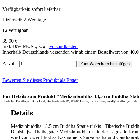
Verfügbarkeit:
sofort lieferbar
Lieferzeit:
2 Werktage
12
verfügbar
39,90 €
inkl. 19% MwSt., zzgl.
Versandkosten
Innerhalb Deutschlands versenden wir ab einem Bestellwert von 40,
Anzahl:
Zum Warenkorb hinzufügen
Bewerten Sie dieses Produkt als Erster
Für Details zum Produkt "Medizinbuddha 13,5 cm Buddha Statue 
Hersteller: Buddhapur, Billy Held, Breitensteinstr. 31, 85567 Grafing Deutschland, mail@buddhafiguren.de
Details
Medizinbuddha 13,5 cm Buddha Statue türkis - Tibetische Buddha
Bhaishajya Thathagata / Medizinbuddha ist in der Lage alle Krankh
wird von zwei Bhodisattvas namens Suryapralha und Candraprabha 