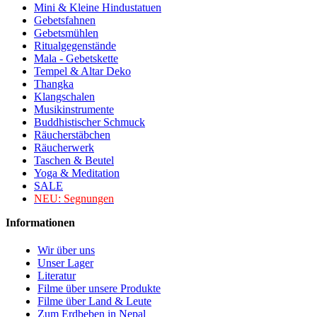
Mini & Kleine Hindustatuen
Gebetsfahnen
Gebetsmühlen
Ritualgegenstände
Mala - Gebetskette
Tempel & Altar Deko
Thangka
Klangschalen
Musikinstrumente
Buddhistischer Schmuck
Räucherstäbchen
Räucherwerk
Taschen & Beutel
Yoga & Meditation
SALE
NEU:
Segnungen
Informationen
Wir über uns
Unser Lager
Literatur
Filme über unsere Produkte
Filme über Land & Leute
Zum Erdbeben in Nepal