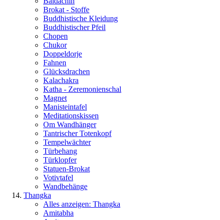
Baldachin
Brokat - Stoffe
Buddhistische Kleidung
Buddhistischer Pfeil
Chopen
Chukor
Doppeldorje
Fahnen
Glücksdrachen
Kalachakra
Katha - Zeremonienschal
Magnet
Manisteintafel
Meditationskissen
Om Wandhänger
Tantrischer Totenkopf
Tempelwächter
Türbehang
Türklopfer
Statuen-Brokat
Votivtafel
Wandbehänge
Thangka
Alles anzeigen: Thangka
Amitabha