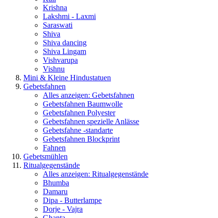
Krishna
Lakshmi - Laxmi
Saraswati
Shiva
Shiva dancing
Shiva Lingam
Vishvarupa
Vishnu
Mini & Kleine Hindustatuen
Gebetsfahnen
Alles anzeigen: Gebetsfahnen
Gebetsfahnen Baumwolle
Gebetsfahnen Polyester
Gebetsfahnen spezielle Anlässe
Gebetsfahne -standarte
Gebetsfahnen Blockprint
Fahnen
Gebetsmühlen
Ritualgegenstände
Alles anzeigen: Ritualgegenstände
Bhumba
Damaru
Dipa - Butterlampe
Dorje - Vajra
Ghanta