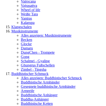
Vairocana
Vajrasattva
Wheel of life
Weiße Tara
Yantras
Kalarupa
Klangschalen
Musikinstrumente
Alles anzeigen: Musikinstrumente
Becken
Glocke
Damaru
DungChen - Trompete
Gong
Schalmei - Gyaling
Ghungrus Fußschellen
Zimbel - Tingsha
Buddhistischer Schmuck
Alles anzeigen: Buddhistischer Schmuck
Buddhistische Armbänder
Gesegnete buddhistische Armbänder
Armreife
Buddhistische Anhänger
Buddha-Anhänger
Buddhistische Ketten