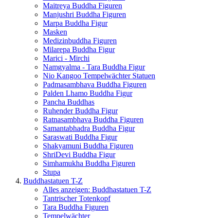
Maitreya Buddha Figuren
Manjushri Buddha Figuren
Marpa Buddha Figur
Masken
Medizinbuddha Figuren
Milarepa Buddha Figur
Marici - Mirchi
Namgyalma - Tara Buddha Figur
Nio Kangoo Tempelwächter Statuen
Padmasambhava Buddha Figuren
Palden Lhamo Buddha Figur
Pancha Buddhas
Ruhender Buddha Figur
Ratnasambhava Buddha Figuren
Samantabhadra Buddha Figur
Saraswati Buddha Figur
Shakyamuni Buddha Figuren
ShriDevi Buddha Figur
Simhamukha Buddha Figuren
Stupa
Buddhastatuen T-Z
Alles anzeigen: Buddhastatuen T-Z
Tantrischer Totenkopf
Tara Buddha Figuren
Tempelwächter