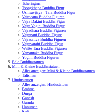
Tsheringma
Tsongkhapa Buddha Figur
Usnisavijaya - Tara Buddha Figur
Vairocana Buddha Figuren
Vajra Dakini Buddha Figur
Vajra Yogini Buddha Figur
Vajradhara Buddha Figuren
Vajrapani Buddha Figure
Vajrasattva Buddha Figuren
Vajravarahi Buddha Figur
Weiße Tara Buddha Figuren
Yamantaka Buddha Figur
Yogini Buddha Figuren
Edle Buddhastatuen
Mini & Kleine Buddhastatuen
Alles anzeigen: Mini & Kleine Buddhastatuen
Talisman
Hindustatuen
Alles anzeigen: Hindustatuen
Brahma
Durga
Ganesh
Garuda
Hanuman
Kali