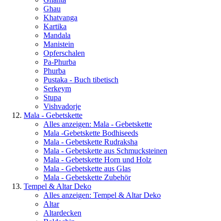
Ghau
Khatvanga
Kartika
Mandala
Manistein
Opferschalen
Pa-Phurba
Phurba
Pustaka - Buch tibetisch
Serkeym
Stupa
Vishvadorje
Mala - Gebetskette
Alles anzeigen: Mala - Gebetskette
Mala -Gebetskette Bodhiseeds
Mala - Gebetskette Rudraksha
Mala - Gebetskette aus Schmucksteinen
Mala - Gebetskette Horn und Holz
Mala - Gebetskette aus Glas
Mala - Gebetskette Zubehör
Tempel & Altar Deko
Alles anzeigen: Tempel & Altar Deko
Altar
Altardecken