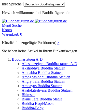
Ihre Sprache:
Herzlich willkommen bei Buddhafiguren.de
Menü
Suche
Konto
Warenkorb
0
Kürzlich hinzugefügte Position(en)
×
Sie haben keine Artikel in Ihrem Einkaufswagen.
Buddhastatuen A-D
Alles anzeigen: Buddhastatuen A-D
Akshobhya Buddha Statuen
Amitabha Buddha Statuen
Amoghasiddhi Buddha Statuen
Angry Tara Buddha Statuen
Amitayus Buddha Statuen
Avalokiteshvara Buddha Statuen
Bhimsen
Blaue Tara Buddha Statue
Buddha Kopf/Maske
Buddha-Baby