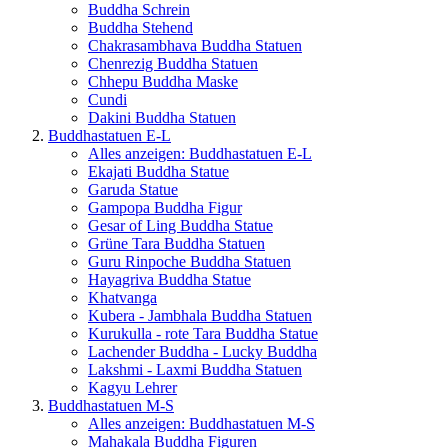
Buddha Schrein
Buddha Stehend
Chakrasambhava Buddha Statuen
Chenrezig Buddha Statuen
Chhepu Buddha Maske
Cundi
Dakini Buddha Statuen
Buddhastatuen E-L
Alles anzeigen: Buddhastatuen E-L
Ekajati Buddha Statue
Garuda Statue
Gampopa Buddha Figur
Gesar of Ling Buddha Statue
Grüne Tara Buddha Statuen
Guru Rinpoche Buddha Statuen
Hayagriva Buddha Statue
Khatvanga
Kubera - Jambhala Buddha Statuen
Kurukulla - rote Tara Buddha Statue
Lachender Buddha - Lucky Buddha
Lakshmi - Laxmi Buddha Statuen
Kagyu Lehrer
Buddhastatuen M-S
Alles anzeigen: Buddhastatuen M-S
Mahakala Buddha Figuren