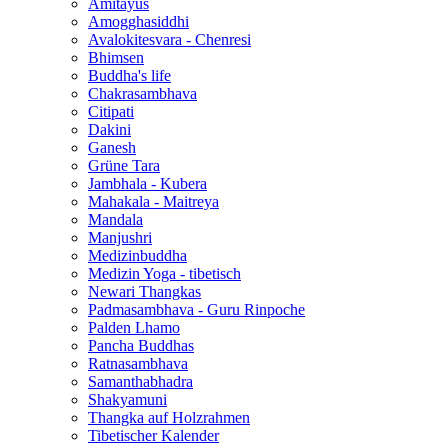
Amitayus
Amogghasiddhi
Avalokitesvara - Chenresi
Bhimsen
Buddha's life
Chakrasambhava
Citipati
Dakini
Ganesh
Grüne Tara
Jambhala - Kubera
Mahakala - Maitreya
Mandala
Manjushri
Medizinbuddha
Medizin Yoga - tibetisch
Newari Thangkas
Padmasambhava - Guru Rinpoche
Palden Lhamo
Pancha Buddhas
Ratnasambhava
Samanthabhadra
Shakyamuni
Thangka auf Holzrahmen
Tibetischer Kalender