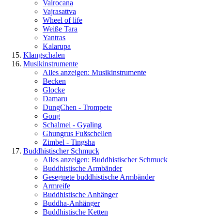
Vairocana
Vajrasattva
Wheel of life
Weiße Tara
Yantras
Kalarupa
Klangschalen
Musikinstrumente
Alles anzeigen: Musikinstrumente
Becken
Glocke
Damaru
DungChen - Trompete
Gong
Schalmei - Gyaling
Ghungrus Fußschellen
Zimbel - Tingsha
Buddhistischer Schmuck
Alles anzeigen: Buddhistischer Schmuck
Buddhistische Armbänder
Gesegnete buddhistische Armbänder
Armreife
Buddhistische Anhänger
Buddha-Anhänger
Buddhistische Ketten