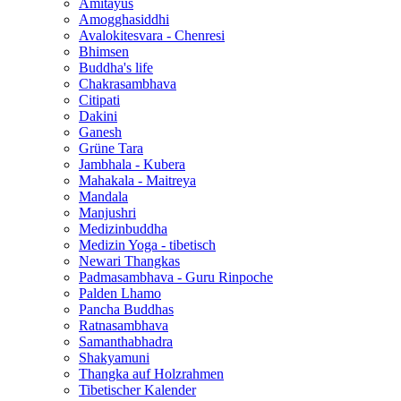
Amitayus
Amogghasiddhi
Avalokitesvara - Chenresi
Bhimsen
Buddha's life
Chakrasambhava
Citipati
Dakini
Ganesh
Grüne Tara
Jambhala - Kubera
Mahakala - Maitreya
Mandala
Manjushri
Medizinbuddha
Medizin Yoga - tibetisch
Newari Thangkas
Padmasambhava - Guru Rinpoche
Palden Lhamo
Pancha Buddhas
Ratnasambhava
Samanthabhadra
Shakyamuni
Thangka auf Holzrahmen
Tibetischer Kalender