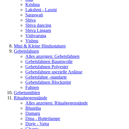
Krishna
Lakshmi - Laxmi
Saraswati
Shiva
Shiva dancing
Shiva Lingam
Vishvarupa
Vishnu
Mini & Kleine Hindustatuen
Gebetsfahnen
Alles anzeigen: Gebetsfahnen
Gebetsfahnen Baumwolle
Gebetsfahnen Polyester
Gebetsfahnen spezielle Anlässe
Gebetsfahne -standarte
Gebetsfahnen Blockprint
Fahnen
Gebetsmühlen
Ritualgegenstände
Alles anzeigen: Ritualgegenstände
Bhumba
Damaru
Dipa - Butterlampe
Dorje - Vajra
Ghanta