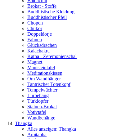
Baldachin
Brokat - Stoffe
Buddhistische Kleidung
Buddhistischer Pfeil
Chopen
Chukor
Doppeldorje
Fahnen
Glücksdrachen
Kalachakra
Katha - Zeremonienschal
Magnet
Manisteintafel
Meditationskissen
Om Wandhänger
Tantrischer Totenkopf
Tempelwächter
Türbehang
Türklopfer
Statuen-Brokat
Votivtafel
Wandbehänge
Thangka
Alles anzeigen: Thangka
Amitabha