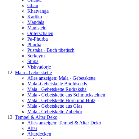
Ghau
Khatvanga
Kartika
Mandala
Manistein
Opferschalen
Pa-Phurba
Phurba
Pustaka - Buch tibetisch
Serkeym
Stupa
Vishvadorje
Mala - Gebetskette
Alles anzeigen: Mala - Gebetskette
Mala -Gebetskette Bodhiseeds
Mala - Gebetskette Rudraksha
Mala - Gebetskette aus Schmucksteinen
Mala - Gebetskette Horn und Holz
Mala - Gebetskette aus Glas
Mala - Gebetskette Zubehör
Tempel & Altar Deko
Alles anzeigen: Tempel & Altar Deko
Altar
Altardecken