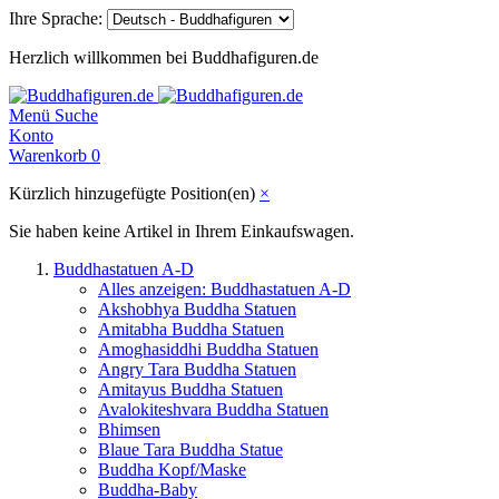
Ihre Sprache:
Herzlich willkommen bei Buddhafiguren.de
Menü
Suche
Konto
Warenkorb
0
Kürzlich hinzugefügte Position(en)
×
Sie haben keine Artikel in Ihrem Einkaufswagen.
Buddhastatuen A-D
Alles anzeigen: Buddhastatuen A-D
Akshobhya Buddha Statuen
Amitabha Buddha Statuen
Amoghasiddhi Buddha Statuen
Angry Tara Buddha Statuen
Amitayus Buddha Statuen
Avalokiteshvara Buddha Statuen
Bhimsen
Blaue Tara Buddha Statue
Buddha Kopf/Maske
Buddha-Baby