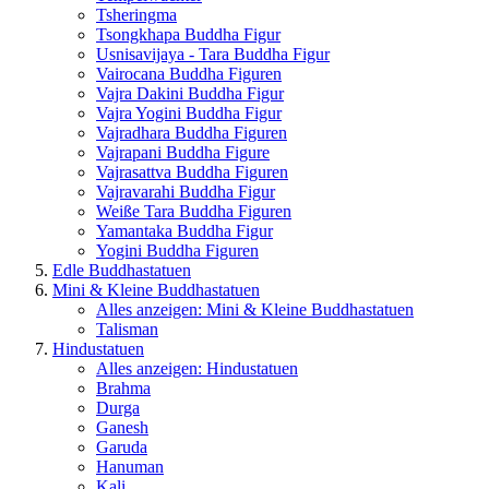
Tsheringma
Tsongkhapa Buddha Figur
Usnisavijaya - Tara Buddha Figur
Vairocana Buddha Figuren
Vajra Dakini Buddha Figur
Vajra Yogini Buddha Figur
Vajradhara Buddha Figuren
Vajrapani Buddha Figure
Vajrasattva Buddha Figuren
Vajravarahi Buddha Figur
Weiße Tara Buddha Figuren
Yamantaka Buddha Figur
Yogini Buddha Figuren
Edle Buddhastatuen
Mini & Kleine Buddhastatuen
Alles anzeigen: Mini & Kleine Buddhastatuen
Talisman
Hindustatuen
Alles anzeigen: Hindustatuen
Brahma
Durga
Ganesh
Garuda
Hanuman
Kali