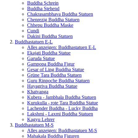
Buddha Schrein
Buddha Stehend
Chakrasambhava Buddha Statuen
Chenrezig Buddha Statuen
Chhepu Buddha Maske
Cundi
Dakini Buddha Statuen
Buddhastatuen E-L
Alles anzeigen: Buddhastatuen E-L
Ekajati Buddha Statue
Garuda Statue
Gampopa Buddha Figur
Gesar of Ling Buddha Statue
Grüne Tara Buddha Statuen
Guru Rinpoche Buddha Statuen
Hayagriva Buddha Statue
Khatvanga
Kubera - Jambhala Buddha Statuen
Kurukulla - rote Tara Buddha Statue
Lachender Buddha - Lucky Buddha
Lakshmi - Laxmi Buddha Statuen
Kagyu Lehrer
Buddhastatuen M-S
Alles anzeigen: Buddhastatuen M-S
Mahakala Buddha Figuren