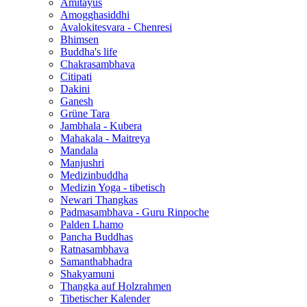
Amitayus
Amogghasiddhi
Avalokitesvara - Chenresi
Bhimsen
Buddha's life
Chakrasambhava
Citipati
Dakini
Ganesh
Grüne Tara
Jambhala - Kubera
Mahakala - Maitreya
Mandala
Manjushri
Medizinbuddha
Medizin Yoga - tibetisch
Newari Thangkas
Padmasambhava - Guru Rinpoche
Palden Lhamo
Pancha Buddhas
Ratnasambhava
Samanthabhadra
Shakyamuni
Thangka auf Holzrahmen
Tibetischer Kalender