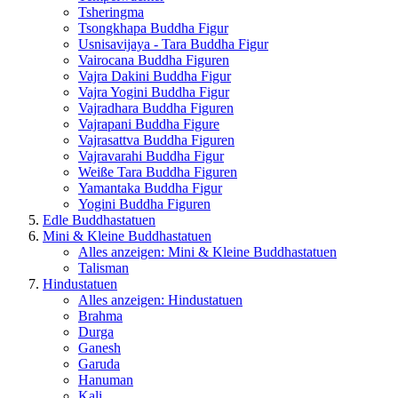
Tsheringma
Tsongkhapa Buddha Figur
Usnisavijaya - Tara Buddha Figur
Vairocana Buddha Figuren
Vajra Dakini Buddha Figur
Vajra Yogini Buddha Figur
Vajradhara Buddha Figuren
Vajrapani Buddha Figure
Vajrasattva Buddha Figuren
Vajravarahi Buddha Figur
Weiße Tara Buddha Figuren
Yamantaka Buddha Figur
Yogini Buddha Figuren
Edle Buddhastatuen
Mini & Kleine Buddhastatuen
Alles anzeigen: Mini & Kleine Buddhastatuen
Talisman
Hindustatuen
Alles anzeigen: Hindustatuen
Brahma
Durga
Ganesh
Garuda
Hanuman
Kali