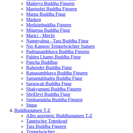
Maitreya Buddha Figuren
Manjushri Buddha Figuren
Marpa Buddha Figur
Masken
Medizinbuddha Figuren
Milarepa Buddha Figur
Marici - Mirchi
Namgyalma - Tara Buddha Figur
Nio Kangoo Tempelwächter Statuen
Padmasambhava Buddha Figuren
Palden Lhamo Buddha Figur
Pancha Buddhas
Ruhender Buddha Figur
Ratnasambhava Buddha Figuren
Samantabhadra Buddha Figur
Saraswati Buddha Figur
Shakyamuni Buddha Figuren
ShriDevi Buddha Figur
Simhamukha Buddha Figuren
Stupa
Buddhastatuen T-Z
Alles anzeigen: Buddhastatuen T-Z
Tantrischer Totenkopf
Tara Buddha Figuren
Tempelwächter