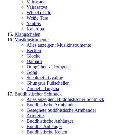
Vairocana
Vajrasattva
Wheel of life
Weiße Tara
Yantras
Kalarupa
Klangschalen
Musikinstrumente
Alles anzeigen: Musikinstrumente
Becken
Glocke
Damaru
DungChen - Trompete
Gong
Schalmei - Gyaling
Ghungrus Fußschellen
Zimbel - Tingsha
Buddhistischer Schmuck
Alles anzeigen: Buddhistischer Schmuck
Buddhistische Armbänder
Gesegnete buddhistische Armbänder
Armreife
Buddhistische Anhänger
Buddha-Anhänger
Buddhistische Ketten