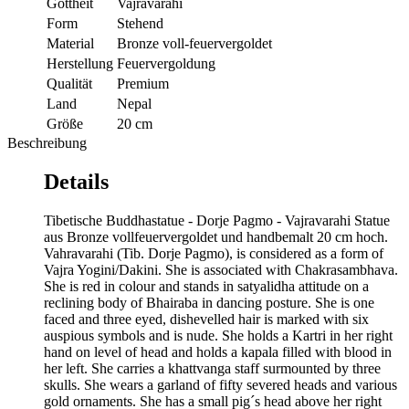
Gottheit
Vajravarahi
Form
Stehend
Material
Bronze voll-feuervergoldet
Herstellung
Feuervergoldung
Qualität
Premium
Land
Nepal
Größe
20 cm
Beschreibung
Details
Tibetische Buddhastatue - Dorje Pagmo - Vajravarahi Statue
aus Bronze vollfeuervergoldet und handbemalt 20 cm hoch.
Vahravarahi (Tib. Dorje Pagmo), is considered as a form of
Vajra Yogini/Dakini. She is associated with Chakrasambhava.
She is red in colour and stands in satyalidha attitude on a
reclining body of Bhairaba in dancing posture. She is one
faced and three eyed, dishevelled hair is marked with six
auspious symbols and is nude. She holds a Kartri in her right
hand on level of head and holds a kapala filled with blood in
her left. She carries a khattvanga staff surmounted by three
skulls. She wears a garland of fifty severed heads and various
gold ornaments. She has a small pig´s head above her right