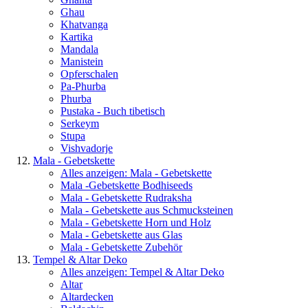
Ghau
Khatvanga
Kartika
Mandala
Manistein
Opferschalen
Pa-Phurba
Phurba
Pustaka - Buch tibetisch
Serkeym
Stupa
Vishvadorje
Mala - Gebetskette
Alles anzeigen: Mala - Gebetskette
Mala -Gebetskette Bodhiseeds
Mala - Gebetskette Rudraksha
Mala - Gebetskette aus Schmucksteinen
Mala - Gebetskette Horn und Holz
Mala - Gebetskette aus Glas
Mala - Gebetskette Zubehör
Tempel & Altar Deko
Alles anzeigen: Tempel & Altar Deko
Altar
Altardecken