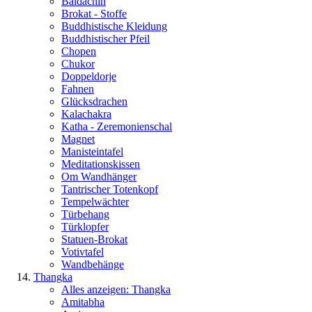
Baldachin
Brokat - Stoffe
Buddhistische Kleidung
Buddhistischer Pfeil
Chopen
Chukor
Doppeldorje
Fahnen
Glücksdrachen
Kalachakra
Katha - Zeremonienschal
Magnet
Manisteintafel
Meditationskissen
Om Wandhänger
Tantrischer Totenkopf
Tempelwächter
Türbehang
Türklopfer
Statuen-Brokat
Votivtafel
Wandbehänge
Thangka
Alles anzeigen: Thangka
Amitabha