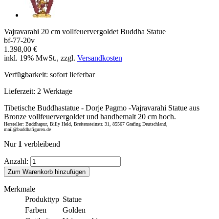
Vajravarahi 20 cm vollfeuervergoldet Buddha Statue
bf-77-20v
1.398,00 €
inkl. 19% MwSt., zzgl.
Versandkosten
Verfügbarkeit:
sofort lieferbar
Lieferzeit:
2 Werktage
Tibetische Buddhastatue - Dorje Pagmo -Vajravarahi Statue aus
Bronze vollfeuervergoldet und handbemalt 20 cm hoch.
Hersteller: Buddhapur, Billy Held, Breitensteinstr. 31, 85567 Grafing Deutschland,
mail@buddhafiguren.de
Nur
1
verbleibend
Anzahl:
Zum Warenkorb hinzufügen
Merkmale
Produkttyp
Statue
Farben
Golden