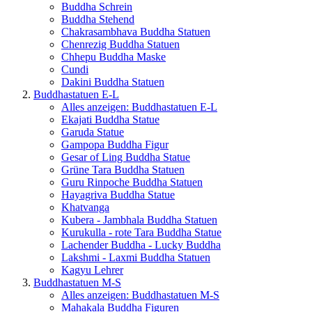
Buddha Schrein
Buddha Stehend
Chakrasambhava Buddha Statuen
Chenrezig Buddha Statuen
Chhepu Buddha Maske
Cundi
Dakini Buddha Statuen
Buddhastatuen E-L
Alles anzeigen: Buddhastatuen E-L
Ekajati Buddha Statue
Garuda Statue
Gampopa Buddha Figur
Gesar of Ling Buddha Statue
Grüne Tara Buddha Statuen
Guru Rinpoche Buddha Statuen
Hayagriva Buddha Statue
Khatvanga
Kubera - Jambhala Buddha Statuen
Kurukulla - rote Tara Buddha Statue
Lachender Buddha - Lucky Buddha
Lakshmi - Laxmi Buddha Statuen
Kagyu Lehrer
Buddhastatuen M-S
Alles anzeigen: Buddhastatuen M-S
Mahakala Buddha Figuren