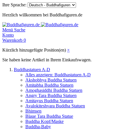
Ihre Sprache:
Herzlich willkommen bei Buddhafiguren.de
Menü
Suche
Konto
Warenkorb
0
Kürzlich hinzugefügte Position(en)
×
Sie haben keine Artikel in Ihrem Einkaufswagen.
Buddhastatuen A-D
Alles anzeigen: Buddhastatuen A-D
Akshobhya Buddha Statuen
Amitabha Buddha Statuen
Amoghasiddhi Buddha Statuen
Angry Tara Buddha Statuen
Amitayus Buddha Statuen
Avalokiteshvara Buddha Statuen
Bhimsen
Blaue Tara Buddha Statue
Buddha Kopf/Maske
Buddha-Baby