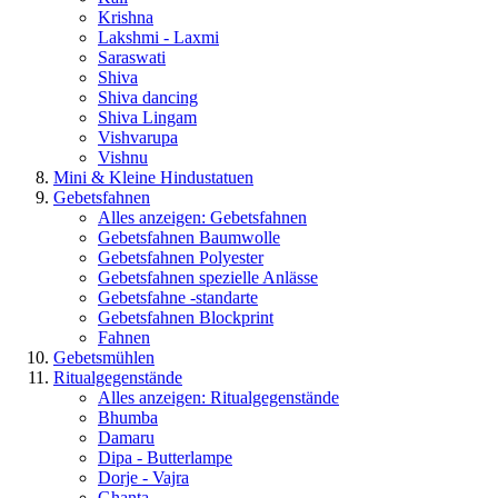
Krishna
Lakshmi - Laxmi
Saraswati
Shiva
Shiva dancing
Shiva Lingam
Vishvarupa
Vishnu
Mini & Kleine Hindustatuen
Gebetsfahnen
Alles anzeigen: Gebetsfahnen
Gebetsfahnen Baumwolle
Gebetsfahnen Polyester
Gebetsfahnen spezielle Anlässe
Gebetsfahne -standarte
Gebetsfahnen Blockprint
Fahnen
Gebetsmühlen
Ritualgegenstände
Alles anzeigen: Ritualgegenstände
Bhumba
Damaru
Dipa - Butterlampe
Dorje - Vajra
Ghanta