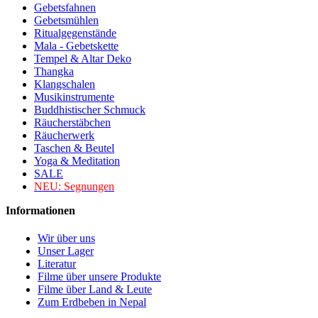
Gebetsfahnen
Gebetsmühlen
Ritualgegenstände
Mala - Gebetskette
Tempel & Altar Deko
Thangka
Klangschalen
Musikinstrumente
Buddhistischer Schmuck
Räucherstäbchen
Räucherwerk
Taschen & Beutel
Yoga & Meditation
SALE
NEU:
Segnungen
Informationen
Wir über uns
Unser Lager
Literatur
Filme über unsere Produkte
Filme über Land & Leute
Zum Erdbeben in Nepal