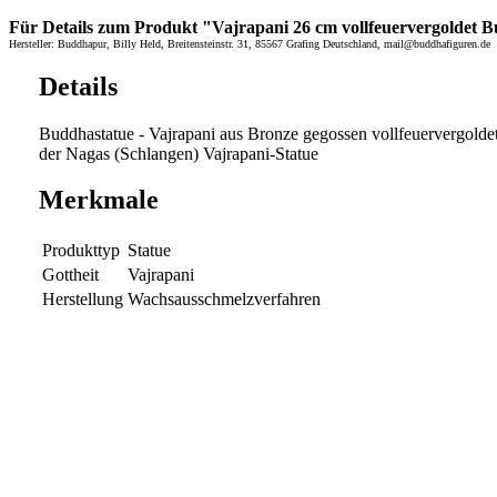
Für Details zum Produkt "Vajrapani 26 cm vollfeuervergoldet Bu
Hersteller: Buddhapur, Billy Held, Breitensteinstr. 31, 85567 Grafing Deutschland, mail@buddhafiguren.de
Details
Buddhastatue - Vajrapani aus Bronze gegossen vollfeuervergoldet
der Nagas (Schlangen) Vajrapani-Statue
Merkmale
Produkttyp
Statue
Gottheit
Vajrapani
Herstellung
Wachsausschmelzverfahren