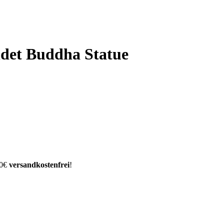
ldet Buddha Statue
00€
versandkostenfrei
!