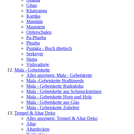
Ghau
Khatvanga
Kartika
Mandala
Manistein
Opferschalen
Pa-Phurba
Phurba
Pustaka - Buch tibetisch
Serkeym
Stupa
Vishvadorje
Mala - Gebetskette
Alles anzeigen: Mala - Gebetskette
Mala -Gebetskette Bodhiseeds
Mala - Gebetskette Rudraksha
Mala - Gebetskette aus Schmucksteinen
Mala - Gebetskette Horn und Holz
Mala - Gebetskette aus Glas
Mala - Gebetskette Zubehör
Tempel & Altar Deko
Alles anzeigen: Tempel & Altar Deko
Altar
Altardecken