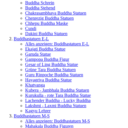
Buddha Schrein
Buddha Stehend
Chakrasambhava Buddha Statuen
Chenrezig Buddha Statuen
Chhepu Buddha Maske
Cundi
Dakini Buddha Statuen
Buddhastatuen E-L
Alles anzeigen: Buddhastatuen E-L
Ekajati Buddha Statue
Garuda Statue
Gampopa Buddha Figur
Gesar of Ling Buddha Statue
Grüne Tara Buddha Statuen
Guru Rinpoche Buddha Statuen
Hayagriva Buddha Statue
Khatvanga
Kubera - Jambhala Buddha Statuen
Kurukulla - rote Tara Buddha Statue
Lachender Buddha - Lucky Buddha
Lakshmi - Laxmi Buddha Statuen
Kagyu Lehrer
Buddhastatuen M-S
Alles anzeigen: Buddhastatuen M-S
Mahakala Buddha Figuren