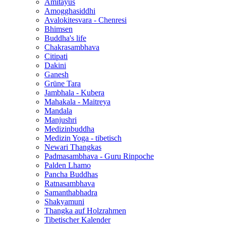
Amitayus
Amogghasiddhi
Avalokitesvara - Chenresi
Bhimsen
Buddha's life
Chakrasambhava
Citipati
Dakini
Ganesh
Grüne Tara
Jambhala - Kubera
Mahakala - Maitreya
Mandala
Manjushri
Medizinbuddha
Medizin Yoga - tibetisch
Newari Thangkas
Padmasambhava - Guru Rinpoche
Palden Lhamo
Pancha Buddhas
Ratnasambhava
Samanthabhadra
Shakyamuni
Thangka auf Holzrahmen
Tibetischer Kalender