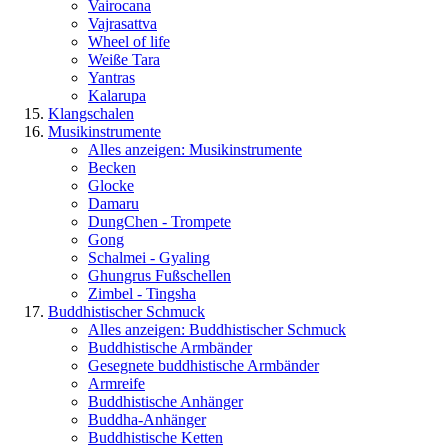
Vairocana
Vajrasattva
Wheel of life
Weiße Tara
Yantras
Kalarupa
Klangschalen
Musikinstrumente
Alles anzeigen: Musikinstrumente
Becken
Glocke
Damaru
DungChen - Trompete
Gong
Schalmei - Gyaling
Ghungrus Fußschellen
Zimbel - Tingsha
Buddhistischer Schmuck
Alles anzeigen: Buddhistischer Schmuck
Buddhistische Armbänder
Gesegnete buddhistische Armbänder
Armreife
Buddhistische Anhänger
Buddha-Anhänger
Buddhistische Ketten