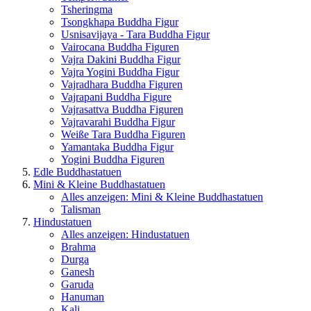
Tsheringma
Tsongkhapa Buddha Figur
Usnisavijaya - Tara Buddha Figur
Vairocana Buddha Figuren
Vajra Dakini Buddha Figur
Vajra Yogini Buddha Figur
Vajradhara Buddha Figuren
Vajrapani Buddha Figure
Vajrasattva Buddha Figuren
Vajravarahi Buddha Figur
Weiße Tara Buddha Figuren
Yamantaka Buddha Figur
Yogini Buddha Figuren
Edle Buddhastatuen
Mini & Kleine Buddhastatuen
Alles anzeigen: Mini & Kleine Buddhastatuen
Talisman
Hindustatuen
Alles anzeigen: Hindustatuen
Brahma
Durga
Ganesh
Garuda
Hanuman
Kali