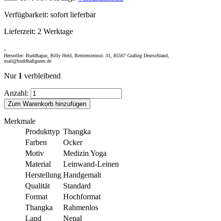
Verfügbarkeit:
sofort lieferbar
Lieferzeit:
2 Werktage
.
Hersteller: Buddhapur, Billy Held, Breitensteinstr. 31, 85567 Grafing Deutschland,
mail@buddhafiguren.de
Nur
1
verbleibend
Anzahl:
Zum Warenkorb hinzufügen
Merkmale
Produkttyp
Thangka
Farben
Ocker
Motiv
Medizin Yoga
Material
Leinwand-Leinen
Herstellung
Handgemalt
Qualität
Standard
Format
Hochformat
Thangka
Rahmenlos
Land
Nepal