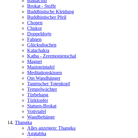
Baldachin
Brokat - Stoffe
Buddhistische Kleidung
Buddhistischer Pfeil
Chopen
Chukor
Doppeldorje
Fahnen
Glücksdrachen
Kalachakra
Katha - Zeremonienschal
Magnet
Manisteintafel
Meditationskissen
Om Wandhänger
Tantrischer Totenkopf
Tempelwächter
Türbehang
Türklopfer
Statuen-Brokat
Votivtafel
Wandbehänge
Thangka
Alles anzeigen: Thangka
Amitabha