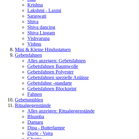
Krishna
Lakshmi - Laxmi
Saraswati
Shiva
Shiva dancing
Shiva Lingam
Vishvarupa
Vishnu
Mini & Kleine Hindustatuen
Gebetsfahnen
Alles anzeigen: Gebetsfahnen
Gebetsfahnen Baumwolle
Gebetsfahnen Polyester
Gebetsfahnen spezielle Anlässe
Gebetsfahne -standarte
Gebetsfahnen Blockprint
Fahnen
Gebetsmühlen
Ritualgegenstände
Alles anzeigen: Ritualgegenstände
Bhumba
Damaru
Dipa - Butterlampe
Dorje - Vajra
Ghanta