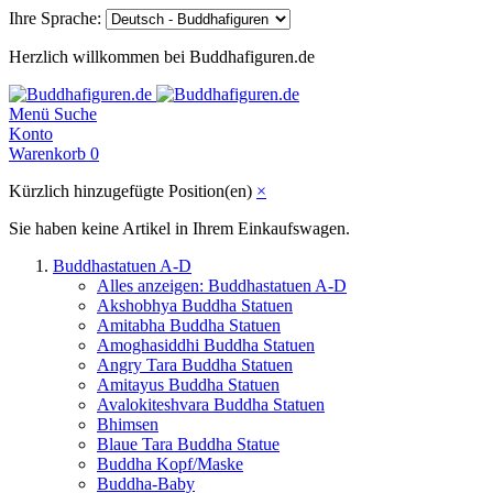
Ihre Sprache:
Herzlich willkommen bei Buddhafiguren.de
Menü
Suche
Konto
Warenkorb
0
Kürzlich hinzugefügte Position(en)
×
Sie haben keine Artikel in Ihrem Einkaufswagen.
Buddhastatuen A-D
Alles anzeigen: Buddhastatuen A-D
Akshobhya Buddha Statuen
Amitabha Buddha Statuen
Amoghasiddhi Buddha Statuen
Angry Tara Buddha Statuen
Amitayus Buddha Statuen
Avalokiteshvara Buddha Statuen
Bhimsen
Blaue Tara Buddha Statue
Buddha Kopf/Maske
Buddha-Baby