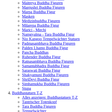
Maitreya Buddha Figuren
Manjushri Buddha Figuren
Marpa Buddha Figur
Masken
Medizinbuddha Figuren
Milarepa Buddha Figur
Marici - Mirchi
Namgyalma - Tara Buddha Figur
Nio Kangoo Tempelwächter Statuen
Padmasambhava Buddha Figuren
Palden Lhamo Buddha Figur
Pancha Buddhas
Ruhender Buddha Figur
Ratnasambhava Buddha Figuren
Samantabhadra Buddha Figur
Saraswati Buddha Figur
Shakyamuni Buddha Figuren
ShriDevi Buddha Figur
Simhamukha Buddha Figuren
Stupa
Buddhastatuen T-Z
Alles anzeigen: Buddhastatuen T-Z
Tantrischer Totenkopf
Tara Buddha Figuren
Tempelwächter