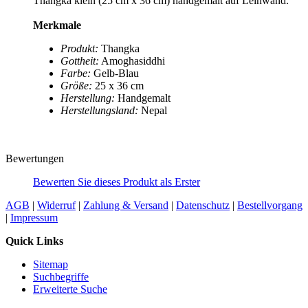
Thangka klein (25 cm x 36 cm) handgemalt auf Leinwand.
Merkmale
Produkt:
Thangka
Gottheit:
Amoghasiddhi
Farbe:
Gelb-Blau
Größe:
25 x 36 cm
Herstellung:
Handgemalt
Herstellungsland:
Nepal
Bewertungen
Bewerten Sie dieses Produkt als Erster
AGB
|
Widerruf
|
Zahlung & Versand
|
Datenschutz
|
Bestellvorgang
|
Impressum
Quick Links
Sitemap
Suchbegriffe
Erweiterte Suche