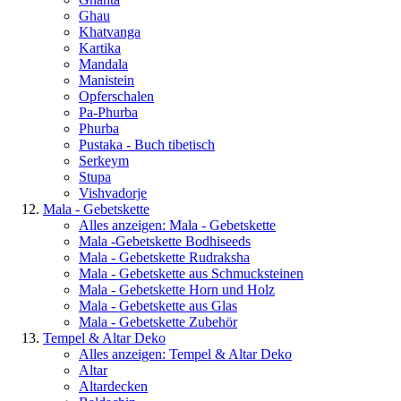
Ghau
Khatvanga
Kartika
Mandala
Manistein
Opferschalen
Pa-Phurba
Phurba
Pustaka - Buch tibetisch
Serkeym
Stupa
Vishvadorje
Mala - Gebetskette
Alles anzeigen: Mala - Gebetskette
Mala -Gebetskette Bodhiseeds
Mala - Gebetskette Rudraksha
Mala - Gebetskette aus Schmucksteinen
Mala - Gebetskette Horn und Holz
Mala - Gebetskette aus Glas
Mala - Gebetskette Zubehör
Tempel & Altar Deko
Alles anzeigen: Tempel & Altar Deko
Altar
Altardecken