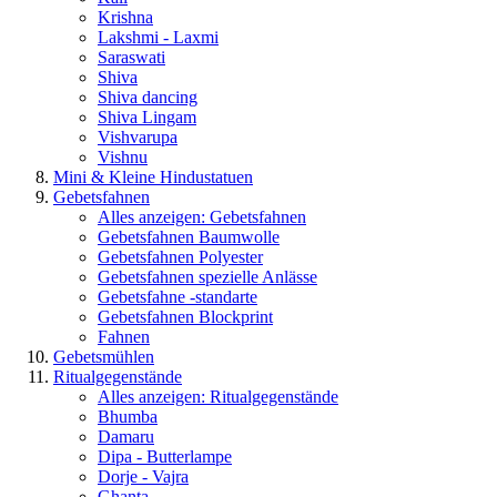
Krishna
Lakshmi - Laxmi
Saraswati
Shiva
Shiva dancing
Shiva Lingam
Vishvarupa
Vishnu
Mini & Kleine Hindustatuen
Gebetsfahnen
Alles anzeigen: Gebetsfahnen
Gebetsfahnen Baumwolle
Gebetsfahnen Polyester
Gebetsfahnen spezielle Anlässe
Gebetsfahne -standarte
Gebetsfahnen Blockprint
Fahnen
Gebetsmühlen
Ritualgegenstände
Alles anzeigen: Ritualgegenstände
Bhumba
Damaru
Dipa - Butterlampe
Dorje - Vajra
Ghanta