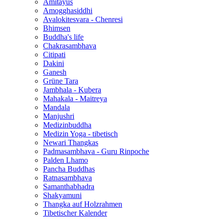
Amitayus
Amogghasiddhi
Avalokitesvara - Chenresi
Bhimsen
Buddha's life
Chakrasambhava
Citipati
Dakini
Ganesh
Grüne Tara
Jambhala - Kubera
Mahakala - Maitreya
Mandala
Manjushri
Medizinbuddha
Medizin Yoga - tibetisch
Newari Thangkas
Padmasambhava - Guru Rinpoche
Palden Lhamo
Pancha Buddhas
Ratnasambhava
Samanthabhadra
Shakyamuni
Thangka auf Holzrahmen
Tibetischer Kalender