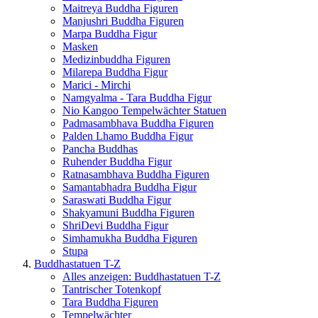
Maitreya Buddha Figuren
Manjushri Buddha Figuren
Marpa Buddha Figur
Masken
Medizinbuddha Figuren
Milarepa Buddha Figur
Marici - Mirchi
Namgyalma - Tara Buddha Figur
Nio Kangoo Tempelwächter Statuen
Padmasambhava Buddha Figuren
Palden Lhamo Buddha Figur
Pancha Buddhas
Ruhender Buddha Figur
Ratnasambhava Buddha Figuren
Samantabhadra Buddha Figur
Saraswati Buddha Figur
Shakyamuni Buddha Figuren
ShriDevi Buddha Figur
Simhamukha Buddha Figuren
Stupa
Buddhastatuen T-Z
Alles anzeigen: Buddhastatuen T-Z
Tantrischer Totenkopf
Tara Buddha Figuren
Tempelwächter