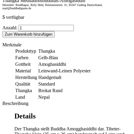
Thangka Meditationsbuddhas-Amogasiddhi
Hersteller: Buddhapur, Billy Held, Breitensteinstr. 31, 85567 Grafing Deutschland,
mail@buddhafiguren.de
5
verfügbar
Anzahl:
Zum Warenkorb hinzufügen
Merkmale
Produkttyp
Thangka
Farben
Gelb-Blau
Gottheit
Amoghasiddhi
Material
Leinwand-Leinen Polyester
Herstellung
Handgemalt
Qualität
Standard
Thangka
Brokat Rand
Land
Nepal
Beschreibung
Details
Der Thangka stellt Buddha Amogghasiddhi dar. Tibeter-