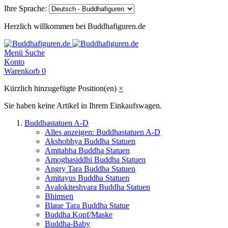
Ihre Sprache:
Herzlich willkommen bei Buddhafiguren.de
Menü
Suche
Konto
Warenkorb
0
Kürzlich hinzugefügte Position(en)
×
Sie haben keine Artikel in Ihrem Einkaufswagen.
Buddhastatuen A-D
Alles anzeigen: Buddhastatuen A-D
Akshobhya Buddha Statuen
Amitabha Buddha Statuen
Amoghasiddhi Buddha Statuen
Angry Tara Buddha Statuen
Amitayus Buddha Statuen
Avalokiteshvara Buddha Statuen
Bhimsen
Blaue Tara Buddha Statue
Buddha Kopf/Maske
Buddha-Baby