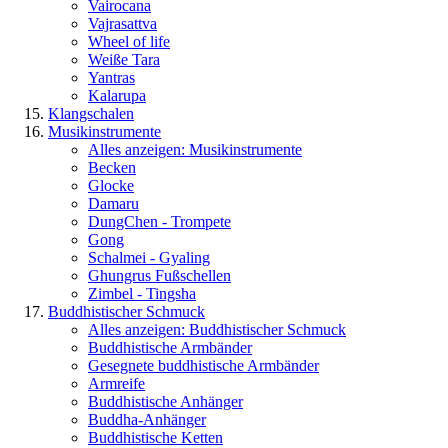
Vairocana
Vajrasattva
Wheel of life
Weiße Tara
Yantras
Kalarupa
Klangschalen
Musikinstrumente
Alles anzeigen: Musikinstrumente
Becken
Glocke
Damaru
DungChen - Trompete
Gong
Schalmei - Gyaling
Ghungrus Fußschellen
Zimbel - Tingsha
Buddhistischer Schmuck
Alles anzeigen: Buddhistischer Schmuck
Buddhistische Armbänder
Gesegnete buddhistische Armbänder
Armreife
Buddhistische Anhänger
Buddha-Anhänger
Buddhistische Ketten