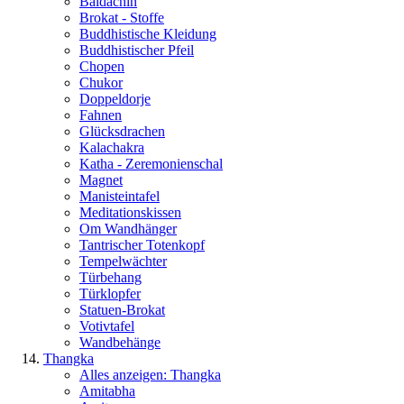
Baldachin
Brokat - Stoffe
Buddhistische Kleidung
Buddhistischer Pfeil
Chopen
Chukor
Doppeldorje
Fahnen
Glücksdrachen
Kalachakra
Katha - Zeremonienschal
Magnet
Manisteintafel
Meditationskissen
Om Wandhänger
Tantrischer Totenkopf
Tempelwächter
Türbehang
Türklopfer
Statuen-Brokat
Votivtafel
Wandbehänge
Thangka
Alles anzeigen: Thangka
Amitabha