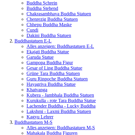
Buddha Schrein
Buddha Stehend
Chakrasambhava Buddha Statuen
Chenrezig Buddha Statuen
Chhepu Buddha Maske
Cundi
Dakini Buddha Statuen
Buddhastatuen E-L
Alles anzeigen: Buddhastatuen E-L
Ekajati Buddha Statue
Garuda Statue
Gampopa Buddha Figur
Gesar of Ling Buddha Statue
Grüne Tara Buddha Statuen
Guru Rinpoche Buddha Statuen
Hayagriva Buddha Statue
Khatvanga
Kubera - Jambhala Buddha Statuen
Kurukulla - rote Tara Buddha Statue
Lachender Buddha - Lucky Buddha
Lakshmi - Laxmi Buddha Statuen
Kagyu Lehrer
Buddhastatuen M-S
Alles anzeigen: Buddhastatuen M-S
Mahakala Buddha Figuren