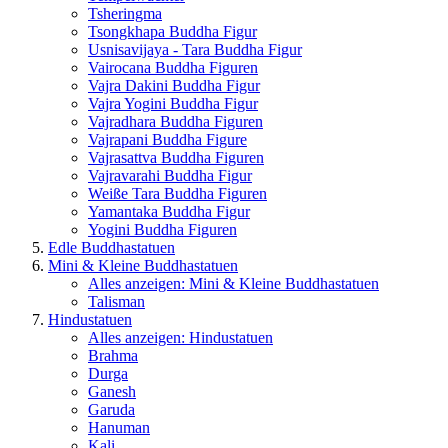
Tsheringma
Tsongkhapa Buddha Figur
Usnisavijaya - Tara Buddha Figur
Vairocana Buddha Figuren
Vajra Dakini Buddha Figur
Vajra Yogini Buddha Figur
Vajradhara Buddha Figuren
Vajrapani Buddha Figure
Vajrasattva Buddha Figuren
Vajravarahi Buddha Figur
Weiße Tara Buddha Figuren
Yamantaka Buddha Figur
Yogini Buddha Figuren
Edle Buddhastatuen
Mini & Kleine Buddhastatuen
Alles anzeigen: Mini & Kleine Buddhastatuen
Talisman
Hindustatuen
Alles anzeigen: Hindustatuen
Brahma
Durga
Ganesh
Garuda
Hanuman
Kali