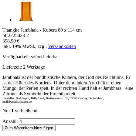
Thangka Jambhala - Kubera 80 x 114 cm
bf-2225d23-2
398,90 €
inkl. 19% MwSt., zzgl.
Versandkosten
Verfügbarkeit:
sofort lieferbar
Lieferzeit:
2 Werktage
Jambhala ist der buddhistische Kubera, der Gott des Reichtums. Er
ist der Hüter des Nordens. Unter dem linken Arm hält er einen
Mungo, der Perlen speit. In der rechten Hand hält er Jambhara - eine
Zitrone als Symbold der Fruchtbarkeit.
Hersteller: Buddhapur, Billy Held, Breitensteinstr. 31, 85567 Grafing Deutschland,
mail@buddhafiguren.de
Nur
1
verbleibend
Anzahl:
Zum Warenkorb hinzufügen