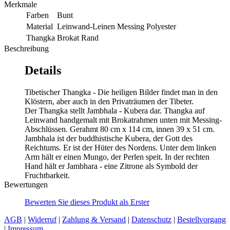
Merkmale
Farben
Bunt
Material
Leinwand-Leinen Messing Polyester
Thangka
Brokat Rand
Beschreibung
Details
Tibetischer Thangka - Die heiligen Bilder findet man in den
Klöstern, aber auch in den Privaträumen der Tibeter.
Der Thangka stellt Jambhala - Kubera dar. Thangka auf
Leinwand handgemalt mit Brokatrahmen unten mit Messing-
Abschlüssen. Gerahmt 80 cm x 114 cm, innen 39 x 51 cm.
Jambhala ist der buddhistische Kubera, der Gott des
Reichtums. Er ist der Hüter des Nordens. Unter dem linken
Arm hält er einen Mungo, der Perlen speit. In der rechten
Hand hält er Jambhara - eine Zitrone als Symbold der
Fruchtbarkeit.
Bewertungen
Bewerten Sie dieses Produkt als Erster
AGB
|
Widerruf
|
Zahlung & Versand
|
Datenschutz
|
Bestellvorgang
|
Impressum