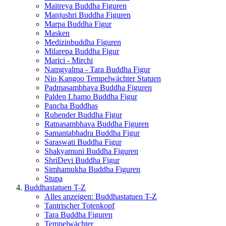
Maitreya Buddha Figuren
Manjushri Buddha Figuren
Marpa Buddha Figur
Masken
Medizinbuddha Figuren
Milarepa Buddha Figur
Marici - Mirchi
Namgyalma - Tara Buddha Figur
Nio Kangoo Tempelwächter Statuen
Padmasambhava Buddha Figuren
Palden Lhamo Buddha Figur
Pancha Buddhas
Ruhender Buddha Figur
Ratnasambhava Buddha Figuren
Samantabhadra Buddha Figur
Saraswati Buddha Figur
Shakyamuni Buddha Figuren
ShriDevi Buddha Figur
Simhamukha Buddha Figuren
Stupa
Buddhastatuen T-Z
Alles anzeigen: Buddhastatuen T-Z
Tantrischer Totenkopf
Tara Buddha Figuren
Tempelwächter