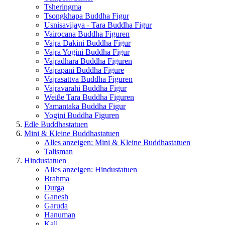
Tsheringma
Tsongkhapa Buddha Figur
Usnisavijaya - Tara Buddha Figur
Vairocana Buddha Figuren
Vajra Dakini Buddha Figur
Vajra Yogini Buddha Figur
Vajradhara Buddha Figuren
Vajrapani Buddha Figure
Vajrasattva Buddha Figuren
Vajravarahi Buddha Figur
Weiße Tara Buddha Figuren
Yamantaka Buddha Figur
Yogini Buddha Figuren
Edle Buddhastatuen
Mini & Kleine Buddhastatuen
Alles anzeigen: Mini & Kleine Buddhastatuen
Talisman
Hindustatuen
Alles anzeigen: Hindustatuen
Brahma
Durga
Ganesh
Garuda
Hanuman
Kali