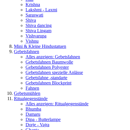
Krishna
Lakshmi - Laxmi
Saraswati
Shiva
Shiva dancing
Shiva Lingam
Vishvarupa
Vishnu
Mini & Kleine Hindustatuen
Gebetsfahnen
Alles anzeigen: Gebetsfahnen
Gebetsfahnen Baumwolle
Gebetsfahnen Polyester
Gebetsfahnen spezielle Anlässe
Gebetsfahne -standarte
Gebetsfahnen Blockprint
Fahnen
Gebetsmühlen
Ritualgegenstände
Alles anzeigen: Ritualgegenstände
Bhumba
Damaru
Dipa - Butterlampe
Dorje - Vajra
Ghanta