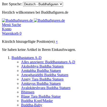
Ihre Sprache:
Herzlich willkommen bei Buddhafiguren.de
Menü
Suche
Konto
Warenkorb
0
Kürzlich hinzugefügte Position(en)
×
Sie haben keine Artikel in Ihrem Einkaufswagen.
Buddhastatuen A-D
Alles anzeigen: Buddhastatuen A-D
Akshobhya Buddha Statuen
Amitabha Buddha Statuen
Amoghasiddhi Buddha Statuen
Angry Tara Buddha Statuen
Amitayus Buddha Statuen
Avalokiteshvara Buddha Statuen
Bhimsen
Blaue Tara Buddha Statue
Buddha Kopf/Maske
Buddha-Baby