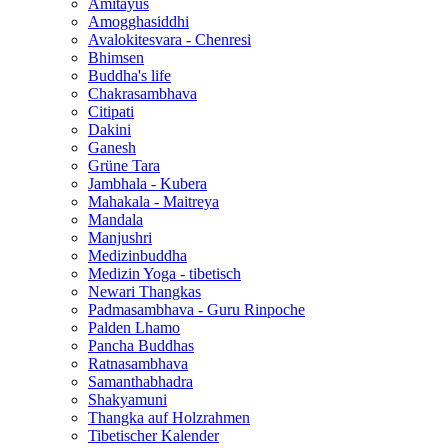
Amitayus
Amogghasiddhi
Avalokitesvara - Chenresi
Bhimsen
Buddha's life
Chakrasambhava
Citipati
Dakini
Ganesh
Grüne Tara
Jambhala - Kubera
Mahakala - Maitreya
Mandala
Manjushri
Medizinbuddha
Medizin Yoga - tibetisch
Newari Thangkas
Padmasambhava - Guru Rinpoche
Palden Lhamo
Pancha Buddhas
Ratnasambhava
Samanthabhadra
Shakyamuni
Thangka auf Holzrahmen
Tibetischer Kalender