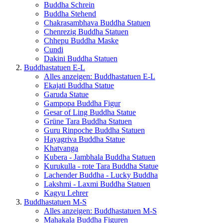
Buddha Schrein
Buddha Stehend
Chakrasambhava Buddha Statuen
Chenrezig Buddha Statuen
Chhepu Buddha Maske
Cundi
Dakini Buddha Statuen
Buddhastatuen E-L
Alles anzeigen: Buddhastatuen E-L
Ekajati Buddha Statue
Garuda Statue
Gampopa Buddha Figur
Gesar of Ling Buddha Statue
Grüne Tara Buddha Statuen
Guru Rinpoche Buddha Statuen
Hayagriva Buddha Statue
Khatvanga
Kubera - Jambhala Buddha Statuen
Kurukulla - rote Tara Buddha Statue
Lachender Buddha - Lucky Buddha
Lakshmi - Laxmi Buddha Statuen
Kagyu Lehrer
Buddhastatuen M-S
Alles anzeigen: Buddhastatuen M-S
Mahakala Buddha Figuren