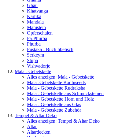
Ghau
Khatvanga
Kartika
Mandala
Manistein
Opferschalen
Pa-Phurba
Phurba
Pustaka - Buch tibetisch
Serkeym
Stupa
Vishvadorje
Mala - Gebetskette
Alles anzeigen: Mala - Gebetskette
Mala -Gebetskette Bodhiseeds
Mala - Gebetskette Rudraksha
Mala - Gebetskette aus Schmucksteinen
Mala - Gebetskette Horn und Holz
Mala - Gebetskette aus Glas
Mala - Gebetskette Zubehör
Tempel & Altar Deko
Alles anzeigen: Tempel & Altar Deko
Altar
Altardecken