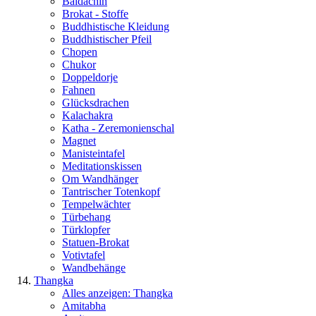
Baldachin
Brokat - Stoffe
Buddhistische Kleidung
Buddhistischer Pfeil
Chopen
Chukor
Doppeldorje
Fahnen
Glücksdrachen
Kalachakra
Katha - Zeremonienschal
Magnet
Manisteintafel
Meditationskissen
Om Wandhänger
Tantrischer Totenkopf
Tempelwächter
Türbehang
Türklopfer
Statuen-Brokat
Votivtafel
Wandbehänge
Thangka
Alles anzeigen: Thangka
Amitabha