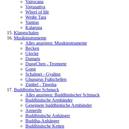
Vairocana
Vajrasattva
Wheel of life
Weiße Tara
Yantras
Kalarupa
Klangschalen
Musikinstrumente
Alles anzeigen: Musikinstrumente
Becken
Glocke
Damaru
DungChen - Trompete
Gong
Schalmei - Gyaling
Ghungrus Fußschellen
Zimbel - Tingsha
Buddhistischer Schmuck
Alles anzeigen: Buddhistischer Schmuck
Buddhistische Armbänder
Gesegnete buddhistische Armbänder
Armreife
Buddhistische Anhänger
Buddha-Anhänger
Buddhistische Ketten