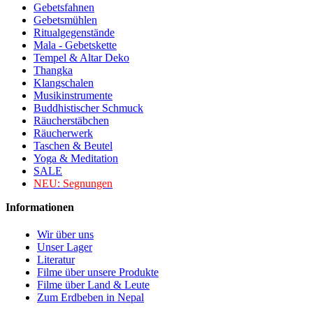
Gebetsfahnen
Gebetsmühlen
Ritualgegenstände
Mala - Gebetskette
Tempel & Altar Deko
Thangka
Klangschalen
Musikinstrumente
Buddhistischer Schmuck
Räucherstäbchen
Räucherwerk
Taschen & Beutel
Yoga & Meditation
SALE
NEU:
Segnungen
Informationen
Wir über uns
Unser Lager
Literatur
Filme über unsere Produkte
Filme über Land & Leute
Zum Erdbeben in Nepal