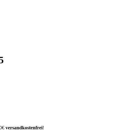
5
00€
versandkostenfrei
!