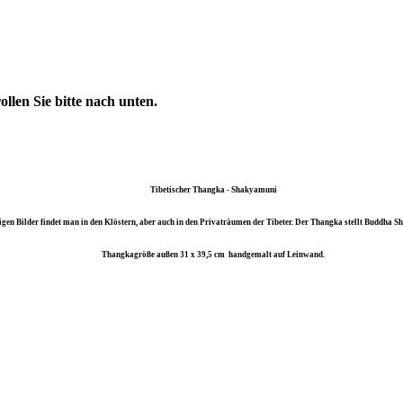
len Sie bitte nach unten.
Tibetischer Thangka - Shakyamuni
ligen Bilder findet man in den Klöstern, aber auch in den Privaträumen der Tibeter. Der Thangka stellt Buddha
S
Thangkagröße außen 31 x 39,5 cm handgemalt auf Leinwand.