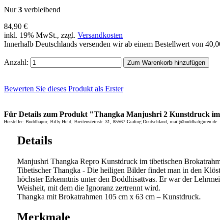
Nur
3
verbleibend
84,90 €
inkl. 19% MwSt., zzgl.
Versandkosten
Innerhalb Deutschlands versenden wir ab einem Bestellwert von 40,
Anzahl:
Zum Warenkorb hinzufügen
Bewerten Sie dieses Produkt als Erster
Für Details zum Produkt "Thangka Manjushri 2 Kunstdruck im ti
Hersteller: Buddhapur, Billy Held, Breitensteinstr. 31, 85567 Grafing Deutschland, mail@buddhafiguren.de
Details
Manjushri Thangka Repro Kunstdruck im tibetischen Brokatrahm
Tibetischer Thangka - Die heiligen Bilder findet man in den Klöst
höchster Erkenntnis unter den Boddhisattvas. Er war der Lehrmei
Weisheit, mit dem die Ignoranz zertrennt wird.
Thangka mit Brokatrahmen 105 cm x 63 cm – Kunstdruck.
Merkmale