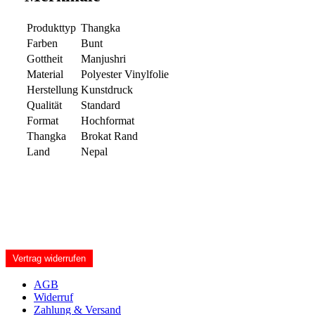
Produkttyp
Thangka
Farben
Bunt
Gottheit
Manjushri
Material
Polyester Vinylfolie
Herstellung
Kunstdruck
Qualität
Standard
Format
Hochformat
Thangka
Brokat Rand
Land
Nepal
Vertrag widerrufen
AGB
Widerruf
Zahlung & Versand