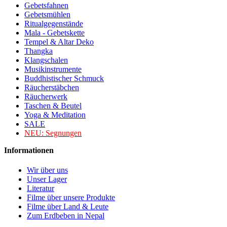
Gebetsfahnen
Gebetsmühlen
Ritualgegenstände
Mala - Gebetskette
Tempel & Altar Deko
Thangka
Klangschalen
Musikinstrumente
Buddhistischer Schmuck
Räucherstäbchen
Räucherwerk
Taschen & Beutel
Yoga & Meditation
SALE
NEU:
Segnungen
Informationen
Wir über uns
Unser Lager
Literatur
Filme über unsere Produkte
Filme über Land & Leute
Zum Erdbeben in Nepal