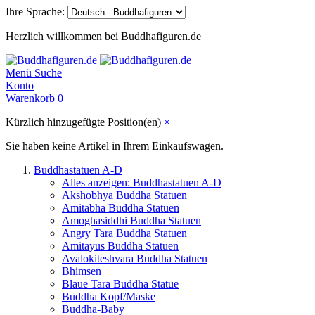
Ihre Sprache:
Herzlich willkommen bei Buddhafiguren.de
Menü
Suche
Konto
Warenkorb
0
Kürzlich hinzugefügte Position(en)
×
Sie haben keine Artikel in Ihrem Einkaufswagen.
Buddhastatuen A-D
Alles anzeigen: Buddhastatuen A-D
Akshobhya Buddha Statuen
Amitabha Buddha Statuen
Amoghasiddhi Buddha Statuen
Angry Tara Buddha Statuen
Amitayus Buddha Statuen
Avalokiteshvara Buddha Statuen
Bhimsen
Blaue Tara Buddha Statue
Buddha Kopf/Maske
Buddha-Baby