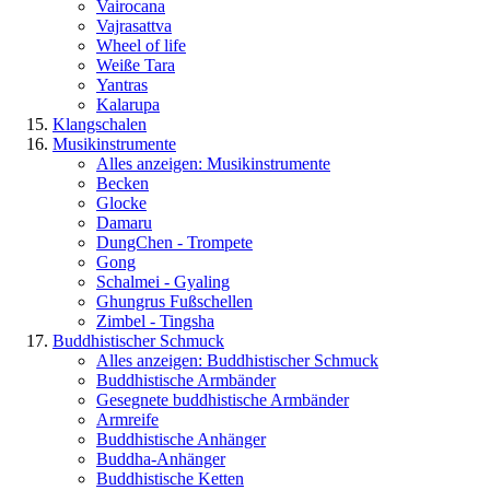
Vairocana
Vajrasattva
Wheel of life
Weiße Tara
Yantras
Kalarupa
Klangschalen
Musikinstrumente
Alles anzeigen: Musikinstrumente
Becken
Glocke
Damaru
DungChen - Trompete
Gong
Schalmei - Gyaling
Ghungrus Fußschellen
Zimbel - Tingsha
Buddhistischer Schmuck
Alles anzeigen: Buddhistischer Schmuck
Buddhistische Armbänder
Gesegnete buddhistische Armbänder
Armreife
Buddhistische Anhänger
Buddha-Anhänger
Buddhistische Ketten