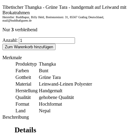
Tibetischer Thangka - Grüne Tara - handgemalt auf Leiwand mit
Brokatrahmen
Hersteller: Buddhapur, Billy Held, Breitensteinstr. 31, 85567 Grafing Deutschland,
mail@buddhafiguren.de
Nur
3
verbleibend
Anzahl:
Zum Warenkorb hinzufügen
Merkmale
Produkttyp
Thangka
Farben
Bunt
Gottheit
Grüne Tara
Material
Leinwand-Leinen Polyester
Herstellung
Handgemalt
Qualität
gehobene Qualität
Format
Hochformat
Land
Nepal
Beschreibung
Details