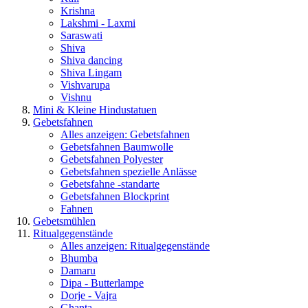
Krishna
Lakshmi - Laxmi
Saraswati
Shiva
Shiva dancing
Shiva Lingam
Vishvarupa
Vishnu
Mini & Kleine Hindustatuen
Gebetsfahnen
Alles anzeigen: Gebetsfahnen
Gebetsfahnen Baumwolle
Gebetsfahnen Polyester
Gebetsfahnen spezielle Anlässe
Gebetsfahne -standarte
Gebetsfahnen Blockprint
Fahnen
Gebetsmühlen
Ritualgegenstände
Alles anzeigen: Ritualgegenstände
Bhumba
Damaru
Dipa - Butterlampe
Dorje - Vajra
Ghanta