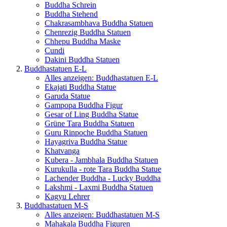
Buddha Schrein
Buddha Stehend
Chakrasambhava Buddha Statuen
Chenrezig Buddha Statuen
Chhepu Buddha Maske
Cundi
Dakini Buddha Statuen
Buddhastatuen E-L
Alles anzeigen: Buddhastatuen E-L
Ekajati Buddha Statue
Garuda Statue
Gampopa Buddha Figur
Gesar of Ling Buddha Statue
Grüne Tara Buddha Statuen
Guru Rinpoche Buddha Statuen
Hayagriva Buddha Statue
Khatvanga
Kubera - Jambhala Buddha Statuen
Kurukulla - rote Tara Buddha Statue
Lachender Buddha - Lucky Buddha
Lakshmi - Laxmi Buddha Statuen
Kagyu Lehrer
Buddhastatuen M-S
Alles anzeigen: Buddhastatuen M-S
Mahakala Buddha Figuren