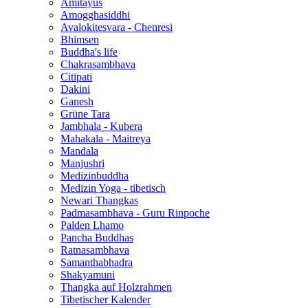
Amitayus
Amogghasiddhi
Avalokitesvara - Chenresi
Bhimsen
Buddha's life
Chakrasambhava
Citipati
Dakini
Ganesh
Grüne Tara
Jambhala - Kubera
Mahakala - Maitreya
Mandala
Manjushri
Medizinbuddha
Medizin Yoga - tibetisch
Newari Thangkas
Padmasambhava - Guru Rinpoche
Palden Lhamo
Pancha Buddhas
Ratnasambhava
Samanthabhadra
Shakyamuni
Thangka auf Holzrahmen
Tibetischer Kalender