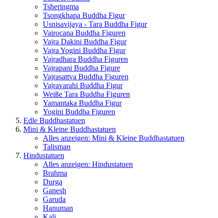
Tsheringma
Tsongkhapa Buddha Figur
Usnisavijaya - Tara Buddha Figur
Vairocana Buddha Figuren
Vajra Dakini Buddha Figur
Vajra Yogini Buddha Figur
Vajradhara Buddha Figuren
Vajrapani Buddha Figure
Vajrasattva Buddha Figuren
Vajravarahi Buddha Figur
Weiße Tara Buddha Figuren
Yamantaka Buddha Figur
Yogini Buddha Figuren
Edle Buddhastatuen
Mini & Kleine Buddhastatuen
Alles anzeigen: Mini & Kleine Buddhastatuen
Talisman
Hindustatuen
Alles anzeigen: Hindustatuen
Brahma
Durga
Ganesh
Garuda
Hanuman
Kali