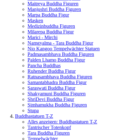
Maitreya Buddha Figuren
Manjushri Buddha Figuren
Marpa Buddha Figur
Masken
Medizinbuddha Figuren
Milarepa Buddha Figur
Marici - Mirchi
Namgyalma - Tara Buddha Figur
Nio Kangoo Tempelwächter Statuen
Padmasambhava Buddha Figuren
Palden Lhamo Buddha Figur
Pancha Buddhas
Ruhender Buddha Figur
Ratnasambhava Buddha Figuren
Samantabhadra Buddha Figur
Saraswati Buddha Figur
Shakyamuni Buddha Figuren
ShriDevi Buddha Figur
Simhamukha Buddha Figuren
Stupa
Buddhastatuen T-Z
Alles anzeigen: Buddhastatuen T-Z
Tantrischer Totenkopf
Tara Buddha Figuren
Tempelwächter