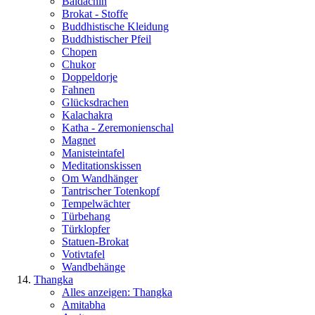
Baldachin
Brokat - Stoffe
Buddhistische Kleidung
Buddhistischer Pfeil
Chopen
Chukor
Doppeldorje
Fahnen
Glücksdrachen
Kalachakra
Katha - Zeremonienschal
Magnet
Manisteintafel
Meditationskissen
Om Wandhänger
Tantrischer Totenkopf
Tempelwächter
Türbehang
Türklopfer
Statuen-Brokat
Votivtafel
Wandbehänge
Thangka
Alles anzeigen: Thangka
Amitabha