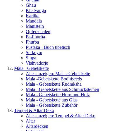
Ghau
Khatvanga
Kartika
Mandala
Manistein
Opferschalen
Pa-Phurba
Phurba
Pustaka - Buch tibetisch
Serkeym
Stupa
Vishvadorje
Mala - Gebetskette
Alles anzeigen: Mala - Gebetskette
Mala -Gebetskette Bodhiseeds
Mala - Gebetskette Rudraksha
Mala - Gebetskette aus Schmucksteinen
Mala - Gebetskette Horn und Holz
Mala - Gebetskette aus Glas
Mala - Gebetskette Zubehör
Tempel & Altar Deko
Alles anzeigen: Tempel & Altar Deko
Altar
Altardecken