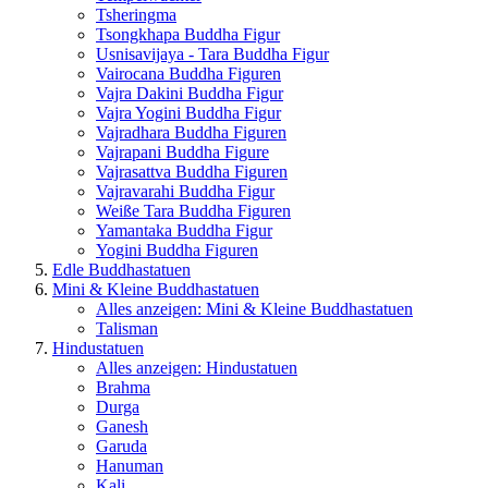
Tsheringma
Tsongkhapa Buddha Figur
Usnisavijaya - Tara Buddha Figur
Vairocana Buddha Figuren
Vajra Dakini Buddha Figur
Vajra Yogini Buddha Figur
Vajradhara Buddha Figuren
Vajrapani Buddha Figure
Vajrasattva Buddha Figuren
Vajravarahi Buddha Figur
Weiße Tara Buddha Figuren
Yamantaka Buddha Figur
Yogini Buddha Figuren
Edle Buddhastatuen
Mini & Kleine Buddhastatuen
Alles anzeigen: Mini & Kleine Buddhastatuen
Talisman
Hindustatuen
Alles anzeigen: Hindustatuen
Brahma
Durga
Ganesh
Garuda
Hanuman
Kali