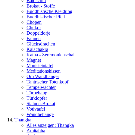
Baldachin
Brokat - Stoffe
Buddhistische Kleidung
Buddhistischer Pfeil
Chopen
Chukor
Doppeldorje
Fahnen
Glücksdrachen
Kalachakra
Katha - Zeremonienschal
Magnet
Manisteintafel
Meditationskissen
Om Wandhänger
Tantrischer Totenkopf
Tempelwächter
Türbehang
Türklopfer
Statuen-Brokat
Votivtafel
Wandbehänge
Thangka
Alles anzeigen: Thangka
Amitabha