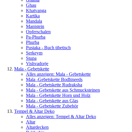
Ghau
Khatvanga
Kartika
Mandala
Manistein
Opferschalen
Pa-Phurba
Phurba
Pustaka - Buch tibetisch
Serkeym
Stupa
Vishvadorje
Mala - Gebetskette
Alles anzeigen: Mala - Gebetskette
Mala -Gebetskette Bodhiseeds
Mala - Gebetskette Rudraksha
Mala - Gebetskette aus Schmucksteinen
Mala - Gebetskette Horn und Holz
Mala - Gebetskette aus Glas
Mala - Gebetskette Zubehör
Tempel & Altar Deko
Alles anzeigen: Tempel & Altar Deko
Altar
Altardecken