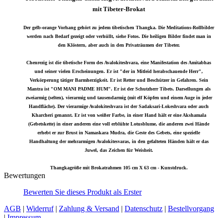
mit Tibeter-Brokat
Der gelb-orange Vorhang gehört zu jedem tibetischen Thangka. Die Meditations-Rollbilder
werden nach Bedarf gezeigt oder verhüllt, siehe Fotos. Die heiligen Bilder findet man in
den Klöstern, aber auch in den Privaträumen der Tibeter.
Chenrezig ist die tibetische Form des Avalokiteshvara, eine Manifestation des Amitabhas
und seiner vielen Erscheinungen. Er ist "der in Mitleid herabschauende Herr",
Verkörperung tätiger Barmherzigkeit. Er ist Retter und Beschützer in Gefahren. Sein
Mantra ist "OM MANI PADME HUM". Er ist der Schutzherr Tibets. Darsellungen als
zweiarmig (selten), vierarmig und tausendarmig (mit elf Köpfen und einem Auge in jeder
Handfläche). Der vierarmige Avalokiteshvara ist der Sadaksari-Lokeshvara oder auch
Kharcheri genannt. Er ist von weißer Farbe, in einer Hand hält er eine Akshamala
(Gebetskette) in einer anderen eine voll erblühte Lotusblume, die anderen zwei Hände
erhebt er zur Brust in Namaskara Mudra, die Geste des Gebets, eine spezielle
Handhaltung der mehrarmigen Avalokitesvaras, in den gefalteten Händen hält er das
Juwel, das Zeichen für Weisheit.
Thangkagröße mit Brokatrahmen 105 cm X 63 cm - Kunstdruck.
Bewertungen
Bewerten Sie dieses Produkt als Erster
AGB
|
Widerruf
|
Zahlung & Versand
|
Datenschutz
|
Bestellvorgang
|
Impressum