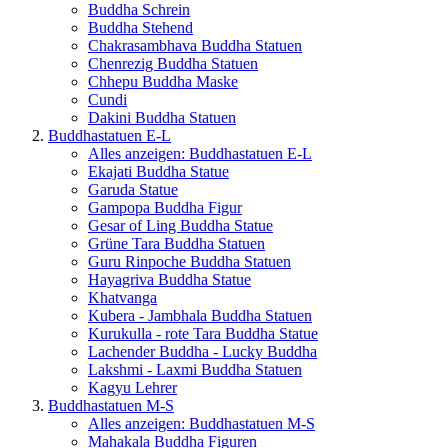
Buddha Schrein
Buddha Stehend
Chakrasambhava Buddha Statuen
Chenrezig Buddha Statuen
Chhepu Buddha Maske
Cundi
Dakini Buddha Statuen
Buddhastatuen E-L
Alles anzeigen: Buddhastatuen E-L
Ekajati Buddha Statue
Garuda Statue
Gampopa Buddha Figur
Gesar of Ling Buddha Statue
Grüne Tara Buddha Statuen
Guru Rinpoche Buddha Statuen
Hayagriva Buddha Statue
Khatvanga
Kubera - Jambhala Buddha Statuen
Kurukulla - rote Tara Buddha Statue
Lachender Buddha - Lucky Buddha
Lakshmi - Laxmi Buddha Statuen
Kagyu Lehrer
Buddhastatuen M-S
Alles anzeigen: Buddhastatuen M-S
Mahakala Buddha Figuren