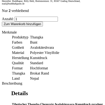
Hersteller: Buddhapur, Billy Held, Breitensteinstr. 31, 85567 Grafing Deutschland,
mail@buddhafiguren.de
Nur
2
verbleibend
Anzahl:
Zum Warenkorb hinzufügen
Merkmale
Produkttyp
Thangka
Farben
Bunt
Gottheit
Avalokiteshvara
Material
Polyester Vinylfolie
Herstellung
Kunstdruck
Qualität
Standard
Format
Hochformat
Thangka
Brokat Rand
Land
Nepal
Beschreibung
Details
Tibetischer Thangka Chenrezig Avalokitesvara Kunstdruck gerahmt