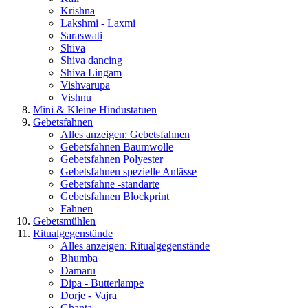
Krishna
Lakshmi - Laxmi
Saraswati
Shiva
Shiva dancing
Shiva Lingam
Vishvarupa
Vishnu
Mini & Kleine Hindustatuen
Gebetsfahnen
Alles anzeigen: Gebetsfahnen
Gebetsfahnen Baumwolle
Gebetsfahnen Polyester
Gebetsfahnen spezielle Anlässe
Gebetsfahne -standarte
Gebetsfahnen Blockprint
Fahnen
Gebetsmühlen
Ritualgegenstände
Alles anzeigen: Ritualgegenstände
Bhumba
Damaru
Dipa - Butterlampe
Dorje - Vajra
Ghanta