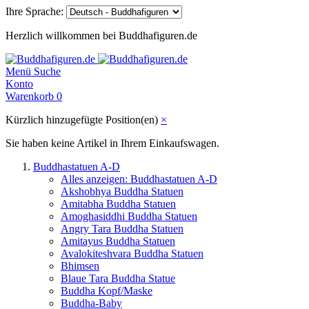
Ihre Sprache:
Herzlich willkommen bei Buddhafiguren.de
Menü
Suche
Konto
Warenkorb
0
Kürzlich hinzugefügte Position(en)
×
Sie haben keine Artikel in Ihrem Einkaufswagen.
Buddhastatuen A-D
Alles anzeigen: Buddhastatuen A-D
Akshobhya Buddha Statuen
Amitabha Buddha Statuen
Amoghasiddhi Buddha Statuen
Angry Tara Buddha Statuen
Amitayus Buddha Statuen
Avalokiteshvara Buddha Statuen
Bhimsen
Blaue Tara Buddha Statue
Buddha Kopf/Maske
Buddha-Baby