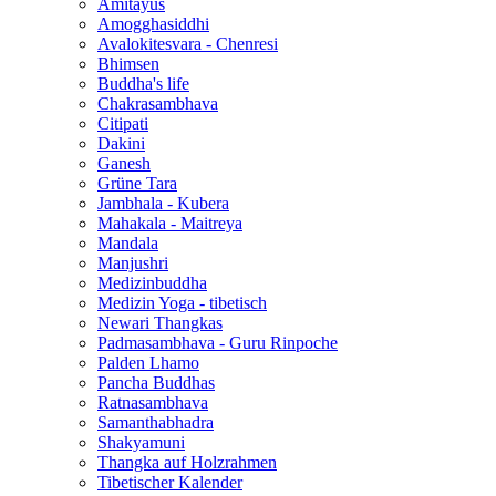
Amitayus
Amogghasiddhi
Avalokitesvara - Chenresi
Bhimsen
Buddha's life
Chakrasambhava
Citipati
Dakini
Ganesh
Grüne Tara
Jambhala - Kubera
Mahakala - Maitreya
Mandala
Manjushri
Medizinbuddha
Medizin Yoga - tibetisch
Newari Thangkas
Padmasambhava - Guru Rinpoche
Palden Lhamo
Pancha Buddhas
Ratnasambhava
Samanthabhadra
Shakyamuni
Thangka auf Holzrahmen
Tibetischer Kalender