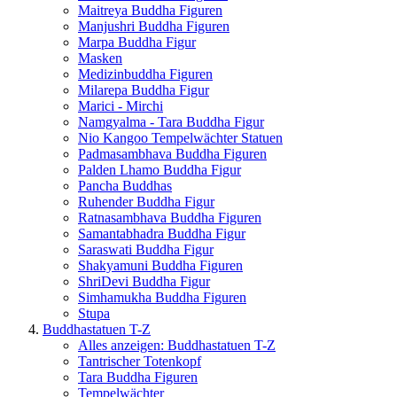
Maitreya Buddha Figuren
Manjushri Buddha Figuren
Marpa Buddha Figur
Masken
Medizinbuddha Figuren
Milarepa Buddha Figur
Marici - Mirchi
Namgyalma - Tara Buddha Figur
Nio Kangoo Tempelwächter Statuen
Padmasambhava Buddha Figuren
Palden Lhamo Buddha Figur
Pancha Buddhas
Ruhender Buddha Figur
Ratnasambhava Buddha Figuren
Samantabhadra Buddha Figur
Saraswati Buddha Figur
Shakyamuni Buddha Figuren
ShriDevi Buddha Figur
Simhamukha Buddha Figuren
Stupa
Buddhastatuen T-Z
Alles anzeigen: Buddhastatuen T-Z
Tantrischer Totenkopf
Tara Buddha Figuren
Tempelwächter