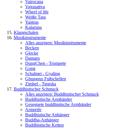
Vairocana
Vajrasattva
Wheel of life
Weiße Tara
Yantras
Kalarupa
Klangschalen
Musikinstrumente
Alles anzeigen: Musikinstrumente
Becken
Glocke
Damaru
DungChen - Trompete
Gong
Schalmei - Gyaling
Ghungrus Fußschellen
Zimbel - Tingsha
Buddhistischer Schmuck
Alles anzeigen: Buddhistischer Schmuck
Buddhistische Armbänder
Gesegnete buddhistische Armbänder
Armreife
Buddhistische Anhänger
Buddha-Anhänger
Buddhistische Ketten