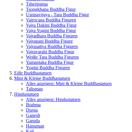
Tsheringma
Tsongkhapa Buddha Figur
Usnisavijaya - Tara Buddha Figur
Vairocana Buddha Figuren
Vajra Dakini Buddha Figur
Vajra Yogini Buddha Figur
Vajradhara Buddha Figuren
Vajrapani Buddha Figure
Vajrasattva Buddha Figuren
Vajravarahi Buddha Figur
Weiße Tara Buddha Figuren
Yamantaka Buddha Figur
Yogini Buddha Figuren
Edle Buddhastatuen
Mini & Kleine Buddhastatuen
Alles anzeigen: Mini & Kleine Buddhastatuen
Talisman
Hindustatuen
Alles anzeigen: Hindustatuen
Brahma
Durga
Ganesh
Garuda
Hanuman
Kali