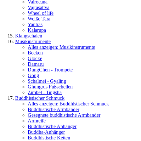
Vairocana
Vajrasattva
Wheel of life
Weiße Tara
Yantras
Kalarupa
Klangschalen
Musikinstrumente
Alles anzeigen: Musikinstrumente
Becken
Glocke
Damaru
DungChen - Trompete
Gong
Schalmei - Gyaling
Ghungrus Fußschellen
Zimbel - Tingsha
Buddhistischer Schmuck
Alles anzeigen: Buddhistischer Schmuck
Buddhistische Armbänder
Gesegnete buddhistische Armbänder
Armreife
Buddhistische Anhänger
Buddha-Anhänger
Buddhistische Ketten