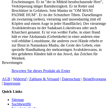
Erscheinungen. Er ist "der in Mitleid herabschauende Herr",
Verkörperung tätiger Barmherzigkeit. Er ist Retter und
Beschützer in Gefahren. Sein Mantra ist "OM MANI
PADME HUM". Er ist der Schutzherr Tibets. Darsellungen
als zweiarmig (selten), vierarmig und tausendarmig (mit elf
Köpfen und einem Auge in jeder Handfläche). Der vierarmige
Avalokiteshvara ist der Sadaksari-Lokeshvara oder auch
Kharcheri genannt. Er ist von weißer Farbe, in einer Hand
hält er eine Akshamala (Gebetskette) in einer anderen eine
voll erblühte Lotusblume, die anderen zwei Hände erhebt er
zur Brust in Namaskara Mudra, die Geste des Gebets, eine
spezielle Handhaltung der mehrarmigen Avalokitesvaras, in
den gefalteten Händen hält er das Juwel, das Zeichen für
Weisheit.
Bewertungen
Bewerten Sie dieses Produkt als Erster
AGB
|
Widerruf
|
Zahlung & Versand
|
Datenschutz
|
Bestellvorgang
|
Impressum
Quick Links
Sitemap
Suchbegriffe