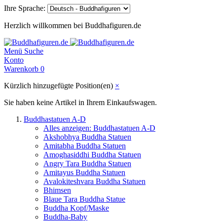
Ihre Sprache:
Herzlich willkommen bei Buddhafiguren.de
Menü
Suche
Konto
Warenkorb
0
Kürzlich hinzugefügte Position(en)
×
Sie haben keine Artikel in Ihrem Einkaufswagen.
Buddhastatuen A-D
Alles anzeigen: Buddhastatuen A-D
Akshobhya Buddha Statuen
Amitabha Buddha Statuen
Amoghasiddhi Buddha Statuen
Angry Tara Buddha Statuen
Amitayus Buddha Statuen
Avalokiteshvara Buddha Statuen
Bhimsen
Blaue Tara Buddha Statue
Buddha Kopf/Maske
Buddha-Baby