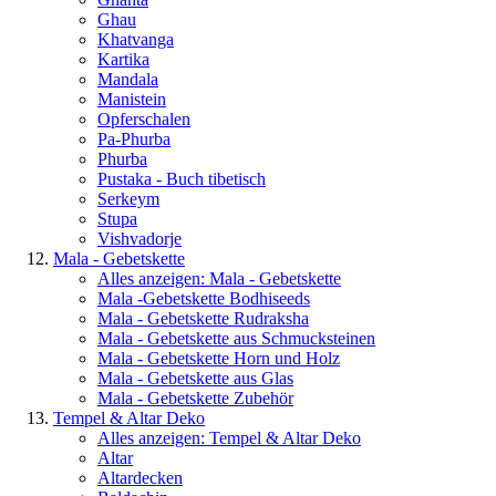
Ghau
Khatvanga
Kartika
Mandala
Manistein
Opferschalen
Pa-Phurba
Phurba
Pustaka - Buch tibetisch
Serkeym
Stupa
Vishvadorje
Mala - Gebetskette
Alles anzeigen: Mala - Gebetskette
Mala -Gebetskette Bodhiseeds
Mala - Gebetskette Rudraksha
Mala - Gebetskette aus Schmucksteinen
Mala - Gebetskette Horn und Holz
Mala - Gebetskette aus Glas
Mala - Gebetskette Zubehör
Tempel & Altar Deko
Alles anzeigen: Tempel & Altar Deko
Altar
Altardecken