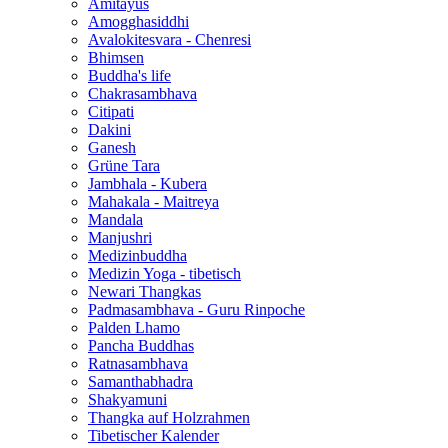
Amitayus
Amogghasiddhi
Avalokitesvara - Chenresi
Bhimsen
Buddha's life
Chakrasambhava
Citipati
Dakini
Ganesh
Grüne Tara
Jambhala - Kubera
Mahakala - Maitreya
Mandala
Manjushri
Medizinbuddha
Medizin Yoga - tibetisch
Newari Thangkas
Padmasambhava - Guru Rinpoche
Palden Lhamo
Pancha Buddhas
Ratnasambhava
Samanthabhadra
Shakyamuni
Thangka auf Holzrahmen
Tibetischer Kalender