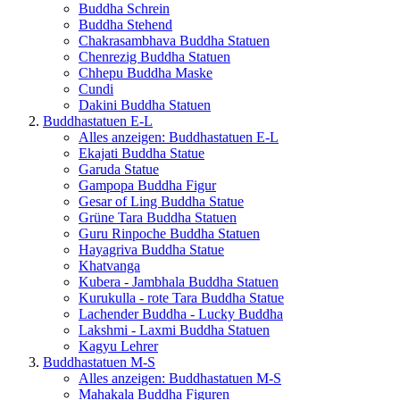
Buddha Schrein
Buddha Stehend
Chakrasambhava Buddha Statuen
Chenrezig Buddha Statuen
Chhepu Buddha Maske
Cundi
Dakini Buddha Statuen
Buddhastatuen E-L
Alles anzeigen: Buddhastatuen E-L
Ekajati Buddha Statue
Garuda Statue
Gampopa Buddha Figur
Gesar of Ling Buddha Statue
Grüne Tara Buddha Statuen
Guru Rinpoche Buddha Statuen
Hayagriva Buddha Statue
Khatvanga
Kubera - Jambhala Buddha Statuen
Kurukulla - rote Tara Buddha Statue
Lachender Buddha - Lucky Buddha
Lakshmi - Laxmi Buddha Statuen
Kagyu Lehrer
Buddhastatuen M-S
Alles anzeigen: Buddhastatuen M-S
Mahakala Buddha Figuren