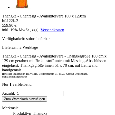
Thangka - Chenresig - Avalokitesvara 100 x 129cm
bf-122k-2
559,90 €
inkl. 19% MwSt., zzgl.
Versandkosten
Verfügbarkeit:
sofort lieferbar
Lieferzeit:
2 Werktage
Thangka - Chenresig - Avalokitesvara - Thangkagröße 100 cm x
129 cm gerahmt mit Brokatstoff unten mit Messing-Abschlüssen
eingefasst. Thankgagröße innen 51 x 70 cm, auf Leinwand.
handgemalt.
Hersteller: Buddhapur, Billy Held, Breitensteinstr. 31, 85567 Grafing Deutschland,
mail@buddhafiguren.de
Nur
1
verbleibend
Anzahl:
Zum Warenkorb hinzufügen
Merkmale
Produkttyp
Thangka