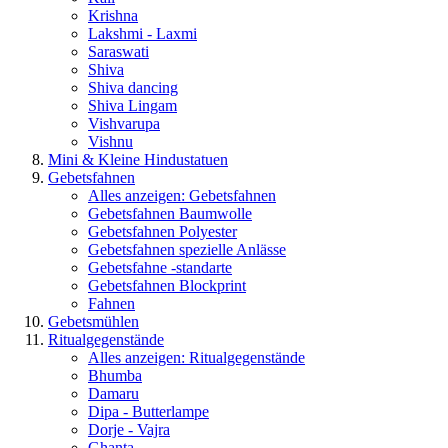
Krishna
Lakshmi - Laxmi
Saraswati
Shiva
Shiva dancing
Shiva Lingam
Vishvarupa
Vishnu
Mini & Kleine Hindustatuen
Gebetsfahnen
Alles anzeigen: Gebetsfahnen
Gebetsfahnen Baumwolle
Gebetsfahnen Polyester
Gebetsfahnen spezielle Anlässe
Gebetsfahne -standarte
Gebetsfahnen Blockprint
Fahnen
Gebetsmühlen
Ritualgegenstände
Alles anzeigen: Ritualgegenstände
Bhumba
Damaru
Dipa - Butterlampe
Dorje - Vajra
Ghanta