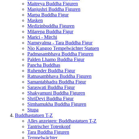
Maitreya Buddha Figuren
Manjushri Buddha Figuren
Marpa Buddha Figur
Masken
Medizinbuddha Figuren
Milarepa Buddha Figur
Marici - Mirchi
Namgyalma - Tara Buddha Figur
Nio Kangoo Tempelwächter Statuen
Padmasambhava Buddha Figuren
Palden Lhamo Buddha Figur
Pancha Buddhas
Ruhender Buddha Figur
Ratnasambhava Buddha Figuren
Samantabhadra Buddha Figur
Saraswati Buddha Figur
Shakyamuni Buddha Figuren
ShriDevi Buddha Figur
Simhamukha Buddha Figuren
Stupa
Buddhastatuen T-Z
Alles anzeigen: Buddhastatuen T-Z
Tantrischer Totenkopf
Tara Buddha Figuren
Tempelwächter