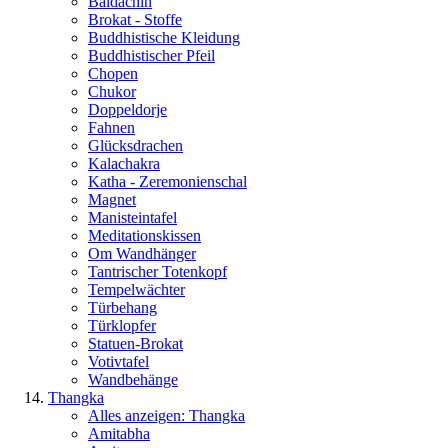
Baldachin
Brokat - Stoffe
Buddhistische Kleidung
Buddhistischer Pfeil
Chopen
Chukor
Doppeldorje
Fahnen
Glücksdrachen
Kalachakra
Katha - Zeremonienschal
Magnet
Manisteintafel
Meditationskissen
Om Wandhänger
Tantrischer Totenkopf
Tempelwächter
Türbehang
Türklopfer
Statuen-Brokat
Votivtafel
Wandbehänge
Thangka
Alles anzeigen: Thangka
Amitabha