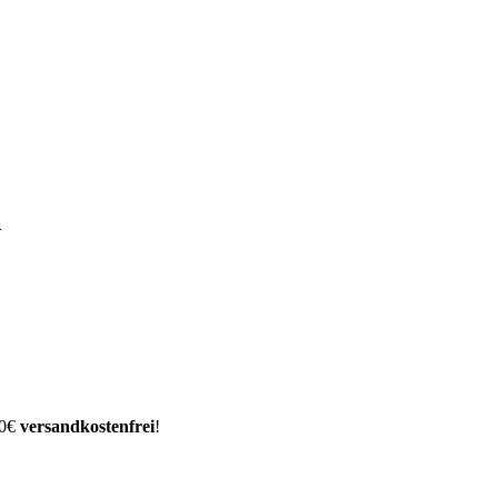
m
00€
versandkostenfrei
!