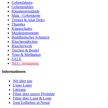
Gebetsfahnen
Gebetsmühlen
Ritualgegenstände
Mala - Gebetskette
Tempel & Altar Deko
Thangka
Klangschalen
Musikinstrumente
Buddhistischer Schmuck
Räucherstäbchen
Räucherwerk
Taschen & Beutel
Yoga & Meditation
SALE
NEU:
Segnungen
Informationen
Wir über uns
Unser Lager
Literatur
Filme über unsere Produkte
Filme über Land & Leute
Zum Erdbeben in Nepal