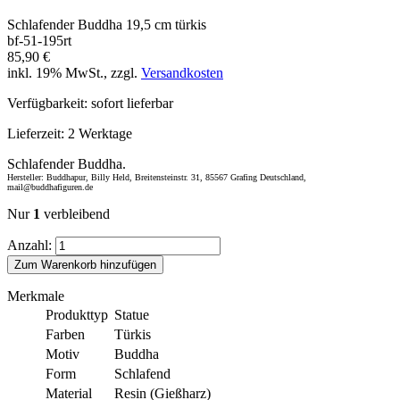
Schlafender Buddha 19,5 cm türkis
bf-51-195rt
85,90 €
inkl. 19% MwSt., zzgl.
Versandkosten
Verfügbarkeit:
sofort lieferbar
Lieferzeit:
2 Werktage
Schlafender Buddha.
Hersteller: Buddhapur, Billy Held, Breitensteinstr. 31, 85567 Grafing Deutschland,
mail@buddhafiguren.de
Nur
1
verbleibend
Anzahl:
Zum Warenkorb hinzufügen
Merkmale
Produkttyp
Statue
Farben
Türkis
Motiv
Buddha
Form
Schlafend
Material
Resin (Gießharz)