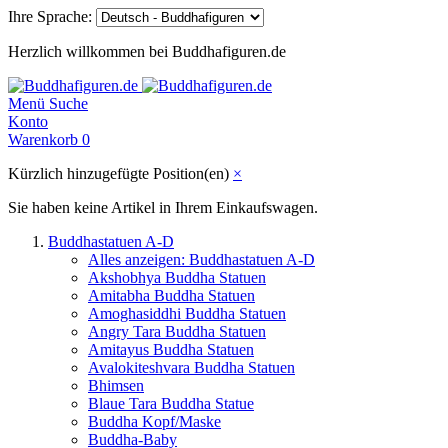
Ihre Sprache:
Herzlich willkommen bei Buddhafiguren.de
Menü
Suche
Konto
Warenkorb
0
Kürzlich hinzugefügte Position(en)
×
Sie haben keine Artikel in Ihrem Einkaufswagen.
Buddhastatuen A-D
Alles anzeigen: Buddhastatuen A-D
Akshobhya Buddha Statuen
Amitabha Buddha Statuen
Amoghasiddhi Buddha Statuen
Angry Tara Buddha Statuen
Amitayus Buddha Statuen
Avalokiteshvara Buddha Statuen
Bhimsen
Blaue Tara Buddha Statue
Buddha Kopf/Maske
Buddha-Baby