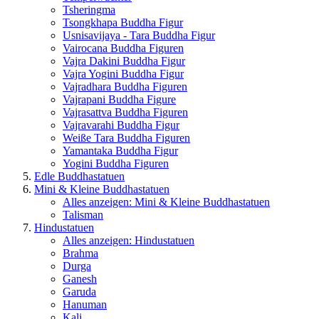
Tsheringma
Tsongkhapa Buddha Figur
Usnisavijaya - Tara Buddha Figur
Vairocana Buddha Figuren
Vajra Dakini Buddha Figur
Vajra Yogini Buddha Figur
Vajradhara Buddha Figuren
Vajrapani Buddha Figure
Vajrasattva Buddha Figuren
Vajravarahi Buddha Figur
Weiße Tara Buddha Figuren
Yamantaka Buddha Figur
Yogini Buddha Figuren
Edle Buddhastatuen
Mini & Kleine Buddhastatuen
Alles anzeigen: Mini & Kleine Buddhastatuen
Talisman
Hindustatuen
Alles anzeigen: Hindustatuen
Brahma
Durga
Ganesh
Garuda
Hanuman
Kali