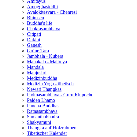
Amitayus
Amogghasiddhi
Avalokitesvara - Chenresi
Bhimsen
Buddha's life
Chakrasambhava
Citipati
Dakini
Ganesh
Grüne Tara
Jambhala - Kubera
Mahakala - Maitreya
Mandala
Manjushri
Medizinbuddha
Medizin Yoga - tibetisch
Newari Thangkas
Padmasambhava - Guru Rinpoche
Palden Lhamo
Pancha Buddhas
Ratnasambhava
Samanthabhadra
Shakyamuni
Thangka auf Holzrahmen
Tibetischer Kalender