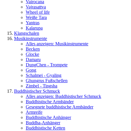
Vairocana
Vajrasattva
Wheel of life
Weiße Tara
Yantras
Kalarupa
Klangschalen
Musikinstrumente
Alles anzeigen: Musikinstrumente
Becken
Glocke
Damaru
DungChen - Trompete
Gong
Schalmei - Gyaling
Ghungrus Fußschellen
Zimbel - Tingsha
Buddhistischer Schmuck
Alles anzeigen: Buddhistischer Schmuck
Buddhistische Armbänder
Gesegnete buddhistische Armbänder
Armreife
Buddhistische Anhänger
Buddha-Anhänger
Buddhistische Ketten