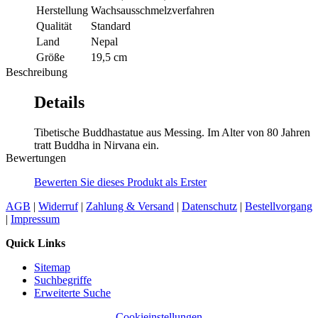
Herstellung
Wachsausschmelzverfahren
Qualität
Standard
Land
Nepal
Größe
19,5 cm
Beschreibung
Details
Tibetische Buddhastatue aus Messing. Im Alter von 80 Jahren
tratt Buddha in Nirvana ein.
Bewertungen
Bewerten Sie dieses Produkt als Erster
AGB
|
Widerruf
|
Zahlung & Versand
|
Datenschutz
|
Bestellvorgang
|
Impressum
Quick Links
Sitemap
Suchbegriffe
Erweiterte Suche
Cookieinstellungen