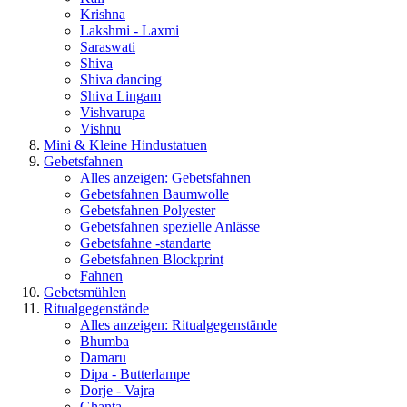
Krishna
Lakshmi - Laxmi
Saraswati
Shiva
Shiva dancing
Shiva Lingam
Vishvarupa
Vishnu
Mini & Kleine Hindustatuen
Gebetsfahnen
Alles anzeigen: Gebetsfahnen
Gebetsfahnen Baumwolle
Gebetsfahnen Polyester
Gebetsfahnen spezielle Anlässe
Gebetsfahne -standarte
Gebetsfahnen Blockprint
Fahnen
Gebetsmühlen
Ritualgegenstände
Alles anzeigen: Ritualgegenstände
Bhumba
Damaru
Dipa - Butterlampe
Dorje - Vajra
Ghanta