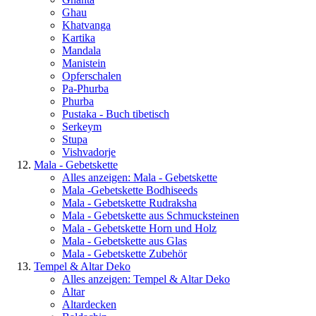
Ghau
Khatvanga
Kartika
Mandala
Manistein
Opferschalen
Pa-Phurba
Phurba
Pustaka - Buch tibetisch
Serkeym
Stupa
Vishvadorje
Mala - Gebetskette
Alles anzeigen: Mala - Gebetskette
Mala -Gebetskette Bodhiseeds
Mala - Gebetskette Rudraksha
Mala - Gebetskette aus Schmucksteinen
Mala - Gebetskette Horn und Holz
Mala - Gebetskette aus Glas
Mala - Gebetskette Zubehör
Tempel & Altar Deko
Alles anzeigen: Tempel & Altar Deko
Altar
Altardecken