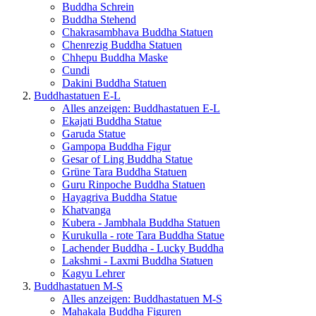
Buddha Schrein
Buddha Stehend
Chakrasambhava Buddha Statuen
Chenrezig Buddha Statuen
Chhepu Buddha Maske
Cundi
Dakini Buddha Statuen
Buddhastatuen E-L
Alles anzeigen: Buddhastatuen E-L
Ekajati Buddha Statue
Garuda Statue
Gampopa Buddha Figur
Gesar of Ling Buddha Statue
Grüne Tara Buddha Statuen
Guru Rinpoche Buddha Statuen
Hayagriva Buddha Statue
Khatvanga
Kubera - Jambhala Buddha Statuen
Kurukulla - rote Tara Buddha Statue
Lachender Buddha - Lucky Buddha
Lakshmi - Laxmi Buddha Statuen
Kagyu Lehrer
Buddhastatuen M-S
Alles anzeigen: Buddhastatuen M-S
Mahakala Buddha Figuren