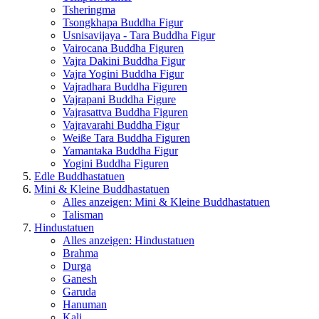
Tsheringma
Tsongkhapa Buddha Figur
Usnisavijaya - Tara Buddha Figur
Vairocana Buddha Figuren
Vajra Dakini Buddha Figur
Vajra Yogini Buddha Figur
Vajradhara Buddha Figuren
Vajrapani Buddha Figure
Vajrasattva Buddha Figuren
Vajravarahi Buddha Figur
Weiße Tara Buddha Figuren
Yamantaka Buddha Figur
Yogini Buddha Figuren
Edle Buddhastatuen
Mini & Kleine Buddhastatuen
Alles anzeigen: Mini & Kleine Buddhastatuen
Talisman
Hindustatuen
Alles anzeigen: Hindustatuen
Brahma
Durga
Ganesh
Garuda
Hanuman
Kali