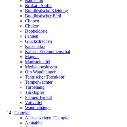
Baldachin
Brokat - Stoffe
Buddhistische Kleidung
Buddhistischer Pfeil
Chopen
Chukor
Doppeldorje
Fahnen
Glücksdrachen
Kalachakra
Katha - Zeremonienschal
Magnet
Manisteintafel
Meditationskissen
Om Wandhänger
Tantrischer Totenkopf
Tempelwächter
Türbehang
Türklopfer
Statuen-Brokat
Votivtafel
Wandbehänge
Thangka
Alles anzeigen: Thangka
Amitabha