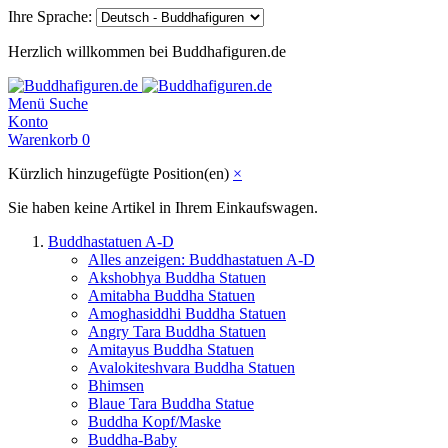
Ihre Sprache:
Herzlich willkommen bei Buddhafiguren.de
Menü
Suche
Konto
Warenkorb
0
Kürzlich hinzugefügte Position(en)
×
Sie haben keine Artikel in Ihrem Einkaufswagen.
Buddhastatuen A-D
Alles anzeigen: Buddhastatuen A-D
Akshobhya Buddha Statuen
Amitabha Buddha Statuen
Amoghasiddhi Buddha Statuen
Angry Tara Buddha Statuen
Amitayus Buddha Statuen
Avalokiteshvara Buddha Statuen
Bhimsen
Blaue Tara Buddha Statue
Buddha Kopf/Maske
Buddha-Baby