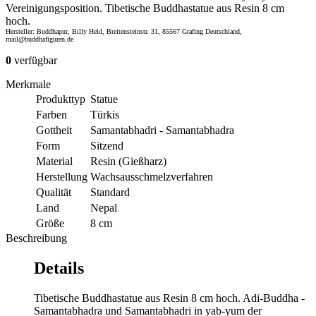
Vereinigungsposition. Tibetische Buddhastatue aus Resin 8 cm
hoch.
Hersteller: Buddhapur, Billy Held, Breitensteinstr. 31, 85567 Grafing Deutschland,
mail@buddhafiguren.de
0
verfügbar
Merkmale
Produkttyp
Statue
Farben
Türkis
Gottheit
Samantabhadri - Samantabhadra
Form
Sitzend
Material
Resin (Gießharz)
Herstellung
Wachsausschmelzverfahren
Qualität
Standard
Land
Nepal
Größe
8 cm
Beschreibung
Details
Tibetische Buddhastatue aus Resin 8 cm hoch. Adi-Buddha -
Samantabhadra und Samantabhadri in yab-yum der