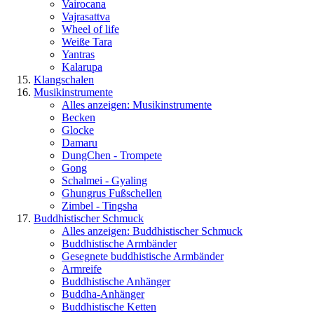
Vairocana
Vajrasattva
Wheel of life
Weiße Tara
Yantras
Kalarupa
Klangschalen
Musikinstrumente
Alles anzeigen: Musikinstrumente
Becken
Glocke
Damaru
DungChen - Trompete
Gong
Schalmei - Gyaling
Ghungrus Fußschellen
Zimbel - Tingsha
Buddhistischer Schmuck
Alles anzeigen: Buddhistischer Schmuck
Buddhistische Armbänder
Gesegnete buddhistische Armbänder
Armreife
Buddhistische Anhänger
Buddha-Anhänger
Buddhistische Ketten