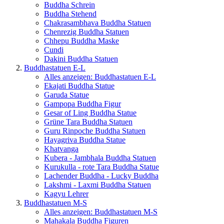
Buddha Schrein
Buddha Stehend
Chakrasambhava Buddha Statuen
Chenrezig Buddha Statuen
Chhepu Buddha Maske
Cundi
Dakini Buddha Statuen
Buddhastatuen E-L
Alles anzeigen: Buddhastatuen E-L
Ekajati Buddha Statue
Garuda Statue
Gampopa Buddha Figur
Gesar of Ling Buddha Statue
Grüne Tara Buddha Statuen
Guru Rinpoche Buddha Statuen
Hayagriva Buddha Statue
Khatvanga
Kubera - Jambhala Buddha Statuen
Kurukulla - rote Tara Buddha Statue
Lachender Buddha - Lucky Buddha
Lakshmi - Laxmi Buddha Statuen
Kagyu Lehrer
Buddhastatuen M-S
Alles anzeigen: Buddhastatuen M-S
Mahakala Buddha Figuren