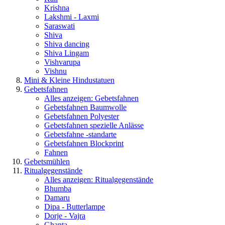
Krishna
Lakshmi - Laxmi
Saraswati
Shiva
Shiva dancing
Shiva Lingam
Vishvarupa
Vishnu
Mini & Kleine Hindustatuen
Gebetsfahnen
Alles anzeigen: Gebetsfahnen
Gebetsfahnen Baumwolle
Gebetsfahnen Polyester
Gebetsfahnen spezielle Anlässe
Gebetsfahne -standarte
Gebetsfahnen Blockprint
Fahnen
Gebetsmühlen
Ritualgegenstände
Alles anzeigen: Ritualgegenstände
Bhumba
Damaru
Dipa - Butterlampe
Dorje - Vajra
Ghanta