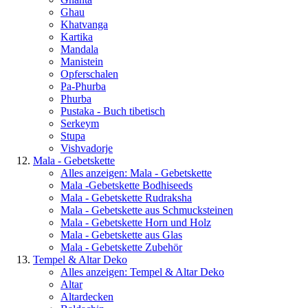
Ghau
Khatvanga
Kartika
Mandala
Manistein
Opferschalen
Pa-Phurba
Phurba
Pustaka - Buch tibetisch
Serkeym
Stupa
Vishvadorje
Mala - Gebetskette
Alles anzeigen: Mala - Gebetskette
Mala -Gebetskette Bodhiseeds
Mala - Gebetskette Rudraksha
Mala - Gebetskette aus Schmucksteinen
Mala - Gebetskette Horn und Holz
Mala - Gebetskette aus Glas
Mala - Gebetskette Zubehör
Tempel & Altar Deko
Alles anzeigen: Tempel & Altar Deko
Altar
Altardecken