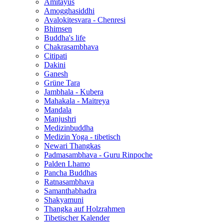
Amitayus
Amogghasiddhi
Avalokitesvara - Chenresi
Bhimsen
Buddha's life
Chakrasambhava
Citipati
Dakini
Ganesh
Grüne Tara
Jambhala - Kubera
Mahakala - Maitreya
Mandala
Manjushri
Medizinbuddha
Medizin Yoga - tibetisch
Newari Thangkas
Padmasambhava - Guru Rinpoche
Palden Lhamo
Pancha Buddhas
Ratnasambhava
Samanthabhadra
Shakyamuni
Thangka auf Holzrahmen
Tibetischer Kalender