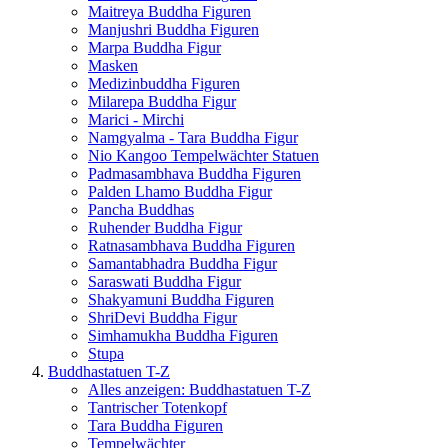
Maitreya Buddha Figuren
Manjushri Buddha Figuren
Marpa Buddha Figur
Masken
Medizinbuddha Figuren
Milarepa Buddha Figur
Marici - Mirchi
Namgyalma - Tara Buddha Figur
Nio Kangoo Tempelwächter Statuen
Padmasambhava Buddha Figuren
Palden Lhamo Buddha Figur
Pancha Buddhas
Ruhender Buddha Figur
Ratnasambhava Buddha Figuren
Samantabhadra Buddha Figur
Saraswati Buddha Figur
Shakyamuni Buddha Figuren
ShriDevi Buddha Figur
Simhamukha Buddha Figuren
Stupa
Buddhastatuen T-Z
Alles anzeigen: Buddhastatuen T-Z
Tantrischer Totenkopf
Tara Buddha Figuren
Tempelwächter