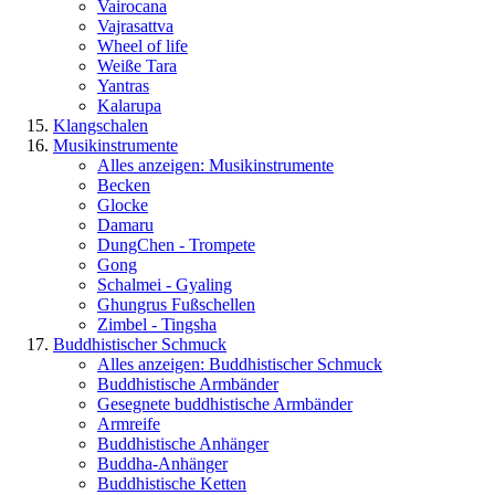
Vairocana
Vajrasattva
Wheel of life
Weiße Tara
Yantras
Kalarupa
Klangschalen
Musikinstrumente
Alles anzeigen: Musikinstrumente
Becken
Glocke
Damaru
DungChen - Trompete
Gong
Schalmei - Gyaling
Ghungrus Fußschellen
Zimbel - Tingsha
Buddhistischer Schmuck
Alles anzeigen: Buddhistischer Schmuck
Buddhistische Armbänder
Gesegnete buddhistische Armbänder
Armreife
Buddhistische Anhänger
Buddha-Anhänger
Buddhistische Ketten