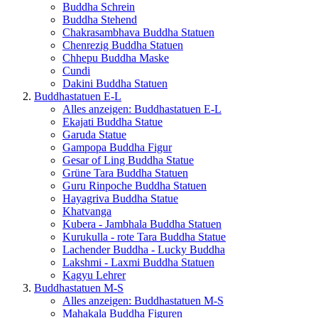
Buddha Schrein
Buddha Stehend
Chakrasambhava Buddha Statuen
Chenrezig Buddha Statuen
Chhepu Buddha Maske
Cundi
Dakini Buddha Statuen
Buddhastatuen E-L
Alles anzeigen: Buddhastatuen E-L
Ekajati Buddha Statue
Garuda Statue
Gampopa Buddha Figur
Gesar of Ling Buddha Statue
Grüne Tara Buddha Statuen
Guru Rinpoche Buddha Statuen
Hayagriva Buddha Statue
Khatvanga
Kubera - Jambhala Buddha Statuen
Kurukulla - rote Tara Buddha Statue
Lachender Buddha - Lucky Buddha
Lakshmi - Laxmi Buddha Statuen
Kagyu Lehrer
Buddhastatuen M-S
Alles anzeigen: Buddhastatuen M-S
Mahakala Buddha Figuren