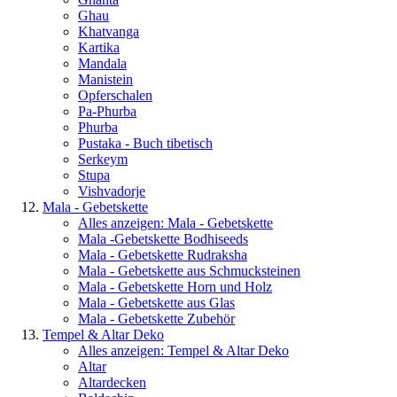
Ghau
Khatvanga
Kartika
Mandala
Manistein
Opferschalen
Pa-Phurba
Phurba
Pustaka - Buch tibetisch
Serkeym
Stupa
Vishvadorje
Mala - Gebetskette
Alles anzeigen: Mala - Gebetskette
Mala -Gebetskette Bodhiseeds
Mala - Gebetskette Rudraksha
Mala - Gebetskette aus Schmucksteinen
Mala - Gebetskette Horn und Holz
Mala - Gebetskette aus Glas
Mala - Gebetskette Zubehör
Tempel & Altar Deko
Alles anzeigen: Tempel & Altar Deko
Altar
Altardecken