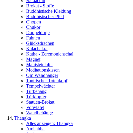
Baldachin
Brokat - Stoffe
Buddhistische Kleidung
Buddhistischer Pfeil
Chopen
Chukor
Doppeldorje
Fahnen
Glücksdrachen
Kalachakra
Katha - Zeremonienschal
Magnet
Manisteintafel
Meditationskissen
Om Wandhänger
Tantrischer Totenkopf
Tempelwächter
Türbehang
Türklopfer
Statuen-Brokat
Votivtafel
Wandbehänge
Thangka
Alles anzeigen: Thangka
Amitabha