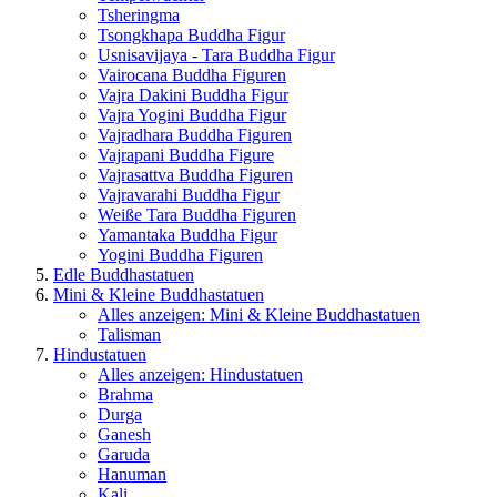
Tsheringma
Tsongkhapa Buddha Figur
Usnisavijaya - Tara Buddha Figur
Vairocana Buddha Figuren
Vajra Dakini Buddha Figur
Vajra Yogini Buddha Figur
Vajradhara Buddha Figuren
Vajrapani Buddha Figure
Vajrasattva Buddha Figuren
Vajravarahi Buddha Figur
Weiße Tara Buddha Figuren
Yamantaka Buddha Figur
Yogini Buddha Figuren
Edle Buddhastatuen
Mini & Kleine Buddhastatuen
Alles anzeigen: Mini & Kleine Buddhastatuen
Talisman
Hindustatuen
Alles anzeigen: Hindustatuen
Brahma
Durga
Ganesh
Garuda
Hanuman
Kali