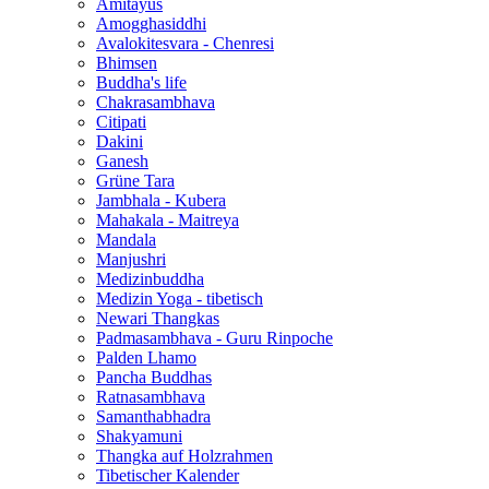
Amitayus
Amogghasiddhi
Avalokitesvara - Chenresi
Bhimsen
Buddha's life
Chakrasambhava
Citipati
Dakini
Ganesh
Grüne Tara
Jambhala - Kubera
Mahakala - Maitreya
Mandala
Manjushri
Medizinbuddha
Medizin Yoga - tibetisch
Newari Thangkas
Padmasambhava - Guru Rinpoche
Palden Lhamo
Pancha Buddhas
Ratnasambhava
Samanthabhadra
Shakyamuni
Thangka auf Holzrahmen
Tibetischer Kalender