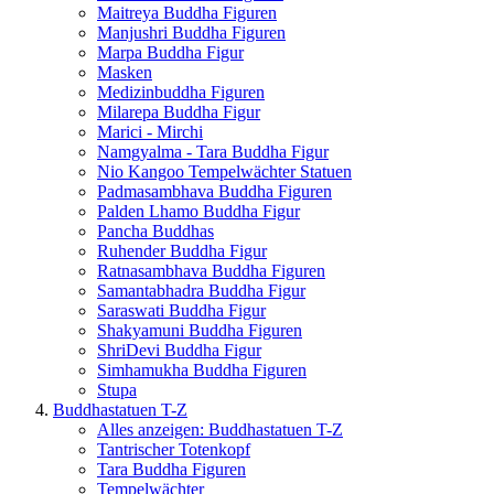
Maitreya Buddha Figuren
Manjushri Buddha Figuren
Marpa Buddha Figur
Masken
Medizinbuddha Figuren
Milarepa Buddha Figur
Marici - Mirchi
Namgyalma - Tara Buddha Figur
Nio Kangoo Tempelwächter Statuen
Padmasambhava Buddha Figuren
Palden Lhamo Buddha Figur
Pancha Buddhas
Ruhender Buddha Figur
Ratnasambhava Buddha Figuren
Samantabhadra Buddha Figur
Saraswati Buddha Figur
Shakyamuni Buddha Figuren
ShriDevi Buddha Figur
Simhamukha Buddha Figuren
Stupa
Buddhastatuen T-Z
Alles anzeigen: Buddhastatuen T-Z
Tantrischer Totenkopf
Tara Buddha Figuren
Tempelwächter