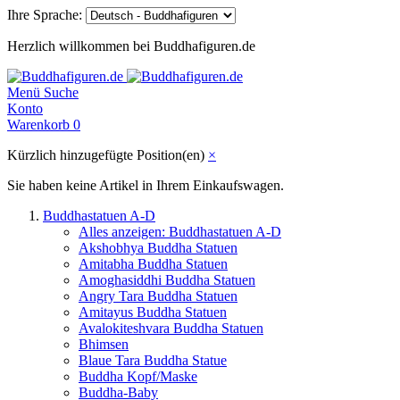
Ihre Sprache:
Herzlich willkommen bei Buddhafiguren.de
Menü
Suche
Konto
Warenkorb
0
Kürzlich hinzugefügte Position(en)
×
Sie haben keine Artikel in Ihrem Einkaufswagen.
Buddhastatuen A-D
Alles anzeigen: Buddhastatuen A-D
Akshobhya Buddha Statuen
Amitabha Buddha Statuen
Amoghasiddhi Buddha Statuen
Angry Tara Buddha Statuen
Amitayus Buddha Statuen
Avalokiteshvara Buddha Statuen
Bhimsen
Blaue Tara Buddha Statue
Buddha Kopf/Maske
Buddha-Baby