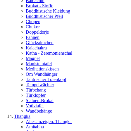
Baldachin
Brokat - Stoffe
Buddhistische Kleidung
Buddhistischer Pfeil
Chopen
Chukor
Doppeldorje
Fahnen
Glücksdrachen
Kalachakra
Katha - Zeremonienschal
Magnet
Manisteintafel
Meditationskissen
Om Wandhänger
Tantrischer Totenkopf
Tempelwächter
Türbehang
Türklopfer
Statuen-Brokat
Votivtafel
Wandbehänge
Thangka
Alles anzeigen: Thangka
Amitabha