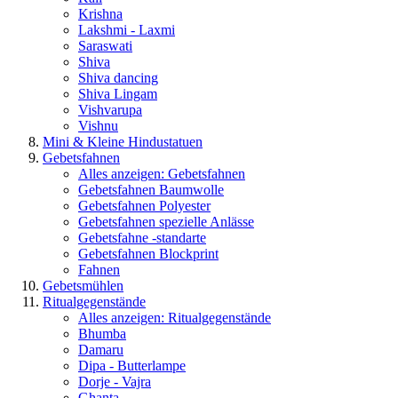
Krishna
Lakshmi - Laxmi
Saraswati
Shiva
Shiva dancing
Shiva Lingam
Vishvarupa
Vishnu
Mini & Kleine Hindustatuen
Gebetsfahnen
Alles anzeigen: Gebetsfahnen
Gebetsfahnen Baumwolle
Gebetsfahnen Polyester
Gebetsfahnen spezielle Anlässe
Gebetsfahne -standarte
Gebetsfahnen Blockprint
Fahnen
Gebetsmühlen
Ritualgegenstände
Alles anzeigen: Ritualgegenstände
Bhumba
Damaru
Dipa - Butterlampe
Dorje - Vajra
Ghanta