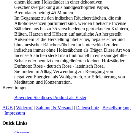
einem kleinen Holzständer in einer dekorativen
Geschenkverpackung aus handgeschöpften Papier,
Brenndauer beträgt 45 Minuten.
Im Gegensatz zu den indischen Räucherstäbchen, die mit
Alkoholessenzen parfümiert sind, werden tibetische Incense
Stäbchen aus bis zu 35 verschiedenen getrockneten Kräutern,
Blüten, Harzen und Hölzern auf natürliche Art hergestellt.
Außerdem ist die Herstellung tibetischer, nepalesischer und
bhutanesischer Räucherstäbchen im Unterschied zu den
indischen immer ohne Holzstäbchen als Träger. Diese Art von
Incense Stäbchen steckt man traditionell in eine sandgefüllte
Schale oder benutzt den mitgelieferten kleinen Holzständer.
Duftnote: Rose - deutsch Rose - lateinisch Rosa.
Sie finden im Alltag Verwendung zur Reinigung von
negativen Energien, als Wohlgeruch, zur Erleichterung von
Meditation und Konzentration.
Bewertungen
Bewerten Sie dieses Produkt als Erster
AGB
|
Widerruf
|
Zahlung & Versand
|
Datenschutz
|
Bestellvorgang
|
Impressum
Quick Links