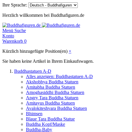
Ihre Sprache:
Herzlich willkommen bei Buddhafiguren.de
Menü
Suche
Konto
Warenkorb
0
Kürzlich hinzugefügte Position(en)
×
Sie haben keine Artikel in Ihrem Einkaufswagen.
Buddhastatuen A-D
Alles anzeigen: Buddhastatuen A-D
Akshobhya Buddha Statuen
Amitabha Buddha Statuen
Amoghasiddhi Buddha Statuen
Angry Tara Buddha Statuen
Amitayus Buddha Statuen
Avalokiteshvara Buddha Statuen
Bhimsen
Blaue Tara Buddha Statue
Buddha Kopf/Maske
Buddha-Baby