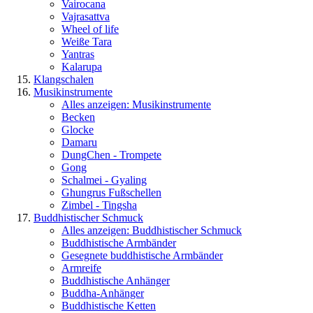
Vairocana
Vajrasattva
Wheel of life
Weiße Tara
Yantras
Kalarupa
Klangschalen
Musikinstrumente
Alles anzeigen: Musikinstrumente
Becken
Glocke
Damaru
DungChen - Trompete
Gong
Schalmei - Gyaling
Ghungrus Fußschellen
Zimbel - Tingsha
Buddhistischer Schmuck
Alles anzeigen: Buddhistischer Schmuck
Buddhistische Armbänder
Gesegnete buddhistische Armbänder
Armreife
Buddhistische Anhänger
Buddha-Anhänger
Buddhistische Ketten