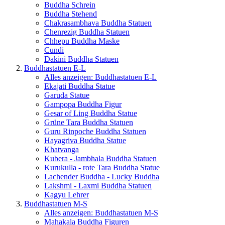
Buddha Schrein
Buddha Stehend
Chakrasambhava Buddha Statuen
Chenrezig Buddha Statuen
Chhepu Buddha Maske
Cundi
Dakini Buddha Statuen
Buddhastatuen E-L
Alles anzeigen: Buddhastatuen E-L
Ekajati Buddha Statue
Garuda Statue
Gampopa Buddha Figur
Gesar of Ling Buddha Statue
Grüne Tara Buddha Statuen
Guru Rinpoche Buddha Statuen
Hayagriva Buddha Statue
Khatvanga
Kubera - Jambhala Buddha Statuen
Kurukulla - rote Tara Buddha Statue
Lachender Buddha - Lucky Buddha
Lakshmi - Laxmi Buddha Statuen
Kagyu Lehrer
Buddhastatuen M-S
Alles anzeigen: Buddhastatuen M-S
Mahakala Buddha Figuren