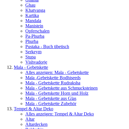
Ghau
Khatvanga
Kartika
Mandala
Manistein
Opferschalen
Pa-Phurba
Phurba
Pustaka - Buch tibetisch
Serkeym
Stupa
Vishvadorje
Mala - Gebetskette
Alles anzeigen: Mala - Gebetskette
Mala -Gebetskette Bodhiseeds
Mala - Gebetskette Rudraksha
Mala - Gebetskette aus Schmucksteinen
Mala - Gebetskette Horn und Holz
Mala - Gebetskette aus Glas
Mala - Gebetskette Zubehör
Tempel & Altar Deko
Alles anzeigen: Tempel & Altar Deko
Altar
Altardecken