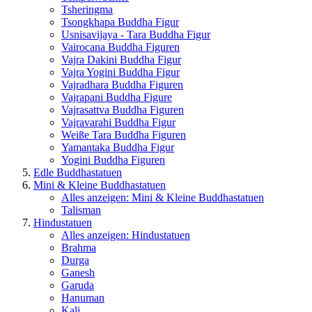
Tsheringma
Tsongkhapa Buddha Figur
Usnisavijaya - Tara Buddha Figur
Vairocana Buddha Figuren
Vajra Dakini Buddha Figur
Vajra Yogini Buddha Figur
Vajradhara Buddha Figuren
Vajrapani Buddha Figure
Vajrasattva Buddha Figuren
Vajravarahi Buddha Figur
Weiße Tara Buddha Figuren
Yamantaka Buddha Figur
Yogini Buddha Figuren
Edle Buddhastatuen
Mini & Kleine Buddhastatuen
Alles anzeigen: Mini & Kleine Buddhastatuen
Talisman
Hindustatuen
Alles anzeigen: Hindustatuen
Brahma
Durga
Ganesh
Garuda
Hanuman
Kali