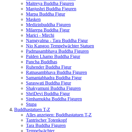
Maitreya Buddha Figuren
Manjushri Buddha Figuren
Marpa Buddha Figur
Masken
Medizinbuddha Figuren
Milarepa Buddha Figur
Marici - Mirchi
Namgyalma - Tara Buddha Figur
Nio Kangoo Tempelwächter Statuen
Padmasambhava Buddha Figuren
Palden Lhamo Buddha Figur
Pancha Buddhas
Ruhender Buddha Figur
Ratnasambhava Buddha Figuren
Samantabhadra Buddha Figur
Saraswati Buddha Figur
Shakyamuni Buddha Figuren
ShriDevi Buddha Figur
Simhamukha Buddha Figuren
Stupa
Buddhastatuen T-Z
Alles anzeigen: Buddhastatuen T-Z
Tantrischer Totenkopf
Tara Buddha Figuren
Tempelwächter