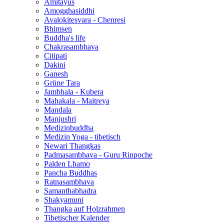
Amitayus
Amogghasiddhi
Avalokitesvara - Chenresi
Bhimsen
Buddha's life
Chakrasambhava
Citipati
Dakini
Ganesh
Grüne Tara
Jambhala - Kubera
Mahakala - Maitreya
Mandala
Manjushri
Medizinbuddha
Medizin Yoga - tibetisch
Newari Thangkas
Padmasambhava - Guru Rinpoche
Palden Lhamo
Pancha Buddhas
Ratnasambhava
Samanthabhadra
Shakyamuni
Thangka auf Holzrahmen
Tibetischer Kalender