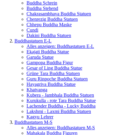
Buddha Schrein
Buddha Stehend
Chakrasambhava Buddha Statuen
Chenrezig Buddha Statuen
Chhepu Buddha Maske
Cundi
Dakini Buddha Statuen
Buddhastatuen E-L
Alles anzeigen: Buddhastatuen E-L
Ekajati Buddha Statue
Garuda Statue
Gampopa Buddha Figur
Gesar of Ling Buddha Statue
Grüne Tara Buddha Statuen
Guru Rinpoche Buddha Statuen
Hayagriva Buddha Statue
Khatvanga
Kubera - Jambhala Buddha Statuen
Kurukulla - rote Tara Buddha Statue
Lachender Buddha - Lucky Buddha
Lakshmi - Laxmi Buddha Statuen
Kagyu Lehrer
Buddhastatuen M-S
Alles anzeigen: Buddhastatuen M-S
Mahakala Buddha Figuren