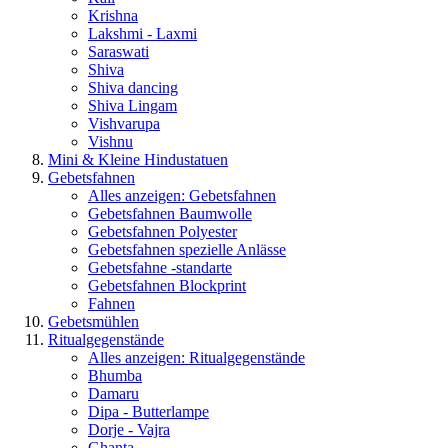
Krishna
Lakshmi - Laxmi
Saraswati
Shiva
Shiva dancing
Shiva Lingam
Vishvarupa
Vishnu
Mini & Kleine Hindustatuen
Gebetsfahnen
Alles anzeigen: Gebetsfahnen
Gebetsfahnen Baumwolle
Gebetsfahnen Polyester
Gebetsfahnen spezielle Anlässe
Gebetsfahne -standarte
Gebetsfahnen Blockprint
Fahnen
Gebetsmühlen
Ritualgegenstände
Alles anzeigen: Ritualgegenstände
Bhumba
Damaru
Dipa - Butterlampe
Dorje - Vajra
Ghanta