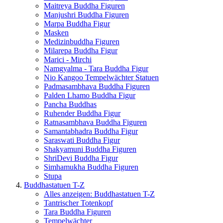
Maitreya Buddha Figuren
Manjushri Buddha Figuren
Marpa Buddha Figur
Masken
Medizinbuddha Figuren
Milarepa Buddha Figur
Marici - Mirchi
Namgyalma - Tara Buddha Figur
Nio Kangoo Tempelwächter Statuen
Padmasambhava Buddha Figuren
Palden Lhamo Buddha Figur
Pancha Buddhas
Ruhender Buddha Figur
Ratnasambhava Buddha Figuren
Samantabhadra Buddha Figur
Saraswati Buddha Figur
Shakyamuni Buddha Figuren
ShriDevi Buddha Figur
Simhamukha Buddha Figuren
Stupa
Buddhastatuen T-Z
Alles anzeigen: Buddhastatuen T-Z
Tantrischer Totenkopf
Tara Buddha Figuren
Tempelwächter