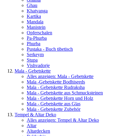
Ghau
Khatvanga
Kartika
Mandala
Manistein
Opferschalen
Pa-Phurba
Phurba
Pustaka - Buch tibetisch
Serkeym
Stupa
Vishvadorje
Mala - Gebetskette
Alles anzeigen: Mala - Gebetskette
Mala -Gebetskette Bodhiseeds
Mala - Gebetskette Rudraksha
Mala - Gebetskette aus Schmucksteinen
Mala - Gebetskette Horn und Holz
Mala - Gebetskette aus Glas
Mala - Gebetskette Zubehör
Tempel & Altar Deko
Alles anzeigen: Tempel & Altar Deko
Altar
Altardecken