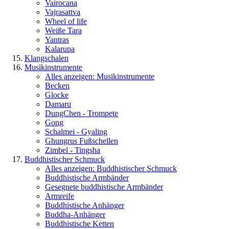
Vairocana
Vajrasattva
Wheel of life
Weiße Tara
Yantras
Kalarupa
Klangschalen
Musikinstrumente
Alles anzeigen: Musikinstrumente
Becken
Glocke
Damaru
DungChen - Trompete
Gong
Schalmei - Gyaling
Ghungrus Fußschellen
Zimbel - Tingsha
Buddhistischer Schmuck
Alles anzeigen: Buddhistischer Schmuck
Buddhistische Armbänder
Gesegnete buddhistische Armbänder
Armreife
Buddhistische Anhänger
Buddha-Anhänger
Buddhistische Ketten