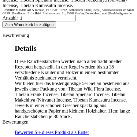
Incense, Tibetan Kamasutra Incense.
Hersteller: Mandala Art & Incense, P.O. Box: 10762, Kathmandu 44600, Nepal, Verantwortlicher im Sinne
GPSR: Buddhapur, Billy Held, Breitensteinstr. 31, 85567 Grafing Deutschland, mail@buddhafiguren.de
Anzahl:
Zum Warenkorb hinzufügen
Beschreibung
Details
Diese Räucherstäbchen werden nach alten traditionellen
Rezepten hergestellt. In der Regel werden bis zu 35
verschiedene Kräuter und Hölzer in einem bestimmten
Verhältnis zueinander vermischt.
Wir bieten hier das kostengünstige 5er Set an bestehend aus
jeweils einer Packung von: Tibetan Wild Flora Incense,
Tibetan Frank Incense, Tibetan Spienard Incense, Tibetan
Makchhya (Nirvana) Incense, Tibetan Kamasutra Incense.
Jeweils in einer schönen Geschenkpackung aus
handgeschöptem Papier mit kleinem Holzhalter, 11cm lange
Räucherstäbchen je 30 Stück.
Bewertungen
Bewerten Sie dieses Produkt als Erster