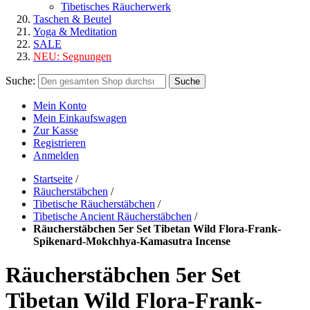
Tibetisches Räucherwerk
Taschen & Beutel
Yoga & Meditation
SALE
NEU:
Segnungen
Suche:
Suche
Mein Konto
Mein Einkaufswagen
Zur Kasse
Registrieren
Anmelden
Startseite
/
Räucherstäbchen
/
Tibetische Räucherstäbchen
/
Tibetische Ancient Räucherstäbchen
/
Räucherstäbchen 5er Set Tibetan Wild Flora-Frank-
Spikenard-Mokchhya-Kamasutra Incense
Räucherstäbchen 5er Set
Tibetan Wild Flora-Frank-