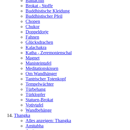
Baldachin
Brokat - Stoffe
Buddhistische Kleidung
Buddhistischer Pfeil
Chopen
Chukor
Doppeldorje
Fahnen
Glücksdrachen
Kalachakra
Katha - Zeremonienschal
Magnet
Manisteintafel
Meditationskissen
Om Wandhänger
Tantrischer Totenkopf
Tempelwächter
Türbehang
Türklopfer
Statuen-Brokat
Votivtafel
Wandbehänge
Thangka
Alles anzeigen: Thangka
Amitabha