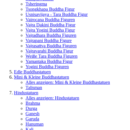
Tsheringma
Tsongkhapa Buddha Figur
Usnisavijaya - Tara Buddha Figur
Vairocana Buddha Figuren
Vajra Dakini Buddha Figur
Vajra Yogini Buddha Figur
Vajradhara Buddha Figuren
Vajrapani Buddha Figure
Vajrasattva Buddha Figuren
Vajravarahi Buddha Figur
Weiße Tara Buddha Figuren
Yamantaka Buddha Figur
Yogini Buddha Figuren
Edle Buddhastatuen
Mini & Kleine Buddhastatuen
Alles anzeigen: Mini & Kleine Buddhastatuen
Talisman
Hindustatuen
Alles anzeigen: Hindustatuen
Brahma
Durga
Ganesh
Garuda
Hanuman
Kali