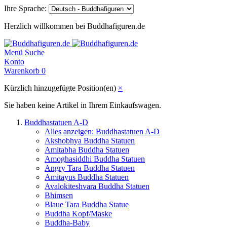
Ihre Sprache:
Herzlich willkommen bei Buddhafiguren.de
Menü
Suche
Konto
Warenkorb
0
Kürzlich hinzugefügte Position(en)
×
Sie haben keine Artikel in Ihrem Einkaufswagen.
Buddhastatuen A-D
Alles anzeigen: Buddhastatuen A-D
Akshobhya Buddha Statuen
Amitabha Buddha Statuen
Amoghasiddhi Buddha Statuen
Angry Tara Buddha Statuen
Amitayus Buddha Statuen
Avalokiteshvara Buddha Statuen
Bhimsen
Blaue Tara Buddha Statue
Buddha Kopf/Maske
Buddha-Baby