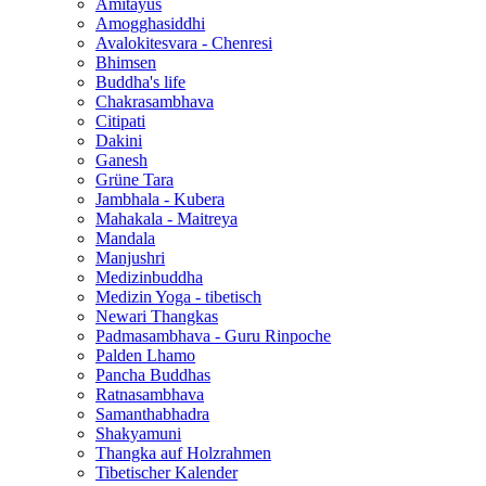
Amitayus
Amogghasiddhi
Avalokitesvara - Chenresi
Bhimsen
Buddha's life
Chakrasambhava
Citipati
Dakini
Ganesh
Grüne Tara
Jambhala - Kubera
Mahakala - Maitreya
Mandala
Manjushri
Medizinbuddha
Medizin Yoga - tibetisch
Newari Thangkas
Padmasambhava - Guru Rinpoche
Palden Lhamo
Pancha Buddhas
Ratnasambhava
Samanthabhadra
Shakyamuni
Thangka auf Holzrahmen
Tibetischer Kalender