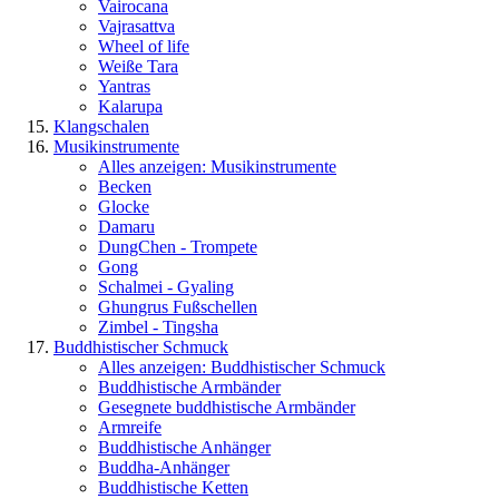
Vairocana
Vajrasattva
Wheel of life
Weiße Tara
Yantras
Kalarupa
Klangschalen
Musikinstrumente
Alles anzeigen: Musikinstrumente
Becken
Glocke
Damaru
DungChen - Trompete
Gong
Schalmei - Gyaling
Ghungrus Fußschellen
Zimbel - Tingsha
Buddhistischer Schmuck
Alles anzeigen: Buddhistischer Schmuck
Buddhistische Armbänder
Gesegnete buddhistische Armbänder
Armreife
Buddhistische Anhänger
Buddha-Anhänger
Buddhistische Ketten