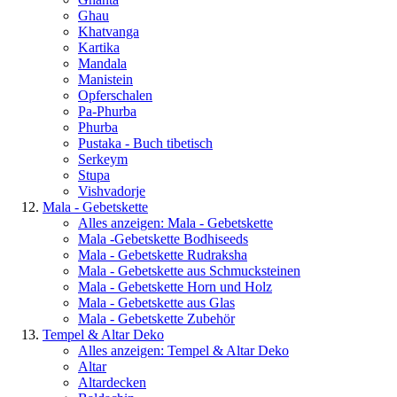
Ghau
Khatvanga
Kartika
Mandala
Manistein
Opferschalen
Pa-Phurba
Phurba
Pustaka - Buch tibetisch
Serkeym
Stupa
Vishvadorje
Mala - Gebetskette
Alles anzeigen: Mala - Gebetskette
Mala -Gebetskette Bodhiseeds
Mala - Gebetskette Rudraksha
Mala - Gebetskette aus Schmucksteinen
Mala - Gebetskette Horn und Holz
Mala - Gebetskette aus Glas
Mala - Gebetskette Zubehör
Tempel & Altar Deko
Alles anzeigen: Tempel & Altar Deko
Altar
Altardecken