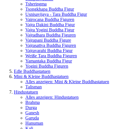
Tsheringma
Tsongkhapa Buddha Figur
Usnisavijaya - Tara Buddha Figur
Vairocana Buddha Figuren
Vajra Dakini Buddha Figur
Vajra Yogini Buddha Figur
Vajradhara Buddha Figuren
Vajrapani Buddha Figure
Vajrasattva Buddha Figuren
Vajravarahi Buddha Figur
Weiße Tara Buddha Figuren
Yamantaka Buddha Figur
Yogini Buddha Figuren
Edle Buddhastatuen
Mini & Kleine Buddhastatuen
Alles anzeigen: Mini & Kleine Buddhastatuen
Talisman
Hindustatuen
Alles anzeigen: Hindustatuen
Brahma
Durga
Ganesh
Garuda
Hanuman
Kali