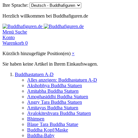
Ihre Sprache:
Herzlich willkommen bei Buddhafiguren.de
Menü
Suche
Konto
Warenkorb
0
Kürzlich hinzugefügte Position(en)
×
Sie haben keine Artikel in Ihrem Einkaufswagen.
Buddhastatuen A-D
Alles anzeigen: Buddhastatuen A-D
Akshobhya Buddha Statuen
Amitabha Buddha Statuen
Amoghasiddhi Buddha Statuen
Angry Tara Buddha Statuen
Amitayus Buddha Statuen
Avalokiteshvara Buddha Statuen
Bhimsen
Blaue Tara Buddha Statue
Buddha Kopf/Maske
Buddha-Baby