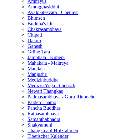
Amitayus
Amogghasiddhi
Avalokitesvara - Chenresi
Bhimsen
Buddha's life
Chakrasambhava
Citipati
Dakini
Ganesh
Grüne Tara
Jambhala - Kubera
Mahakala - Maitreya
Mandala
Manjushri
Medizinbuddha
Medizin Yoga - tibetisch
Newari Thangkas
Padmasambhava - Guru Rinpoche
Palden Lhamo
Pancha Buddhas
Ratnasambhava
Samanthabhadra
Shakyamuni
Thangka auf Holzrahmen
Tibetischer Kalender