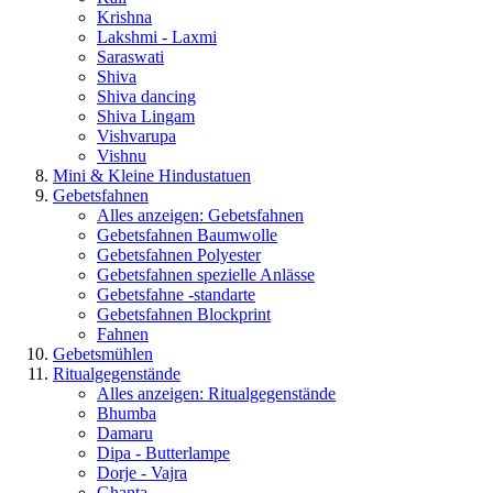
Krishna
Lakshmi - Laxmi
Saraswati
Shiva
Shiva dancing
Shiva Lingam
Vishvarupa
Vishnu
Mini & Kleine Hindustatuen
Gebetsfahnen
Alles anzeigen: Gebetsfahnen
Gebetsfahnen Baumwolle
Gebetsfahnen Polyester
Gebetsfahnen spezielle Anlässe
Gebetsfahne -standarte
Gebetsfahnen Blockprint
Fahnen
Gebetsmühlen
Ritualgegenstände
Alles anzeigen: Ritualgegenstände
Bhumba
Damaru
Dipa - Butterlampe
Dorje - Vajra
Ghanta