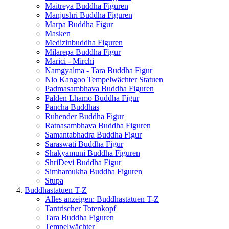
Maitreya Buddha Figuren
Manjushri Buddha Figuren
Marpa Buddha Figur
Masken
Medizinbuddha Figuren
Milarepa Buddha Figur
Marici - Mirchi
Namgyalma - Tara Buddha Figur
Nio Kangoo Tempelwächter Statuen
Padmasambhava Buddha Figuren
Palden Lhamo Buddha Figur
Pancha Buddhas
Ruhender Buddha Figur
Ratnasambhava Buddha Figuren
Samantabhadra Buddha Figur
Saraswati Buddha Figur
Shakyamuni Buddha Figuren
ShriDevi Buddha Figur
Simhamukha Buddha Figuren
Stupa
Buddhastatuen T-Z
Alles anzeigen: Buddhastatuen T-Z
Tantrischer Totenkopf
Tara Buddha Figuren
Tempelwächter