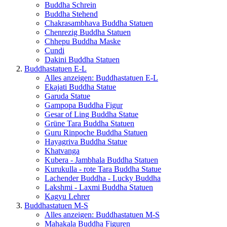
Buddha Schrein
Buddha Stehend
Chakrasambhava Buddha Statuen
Chenrezig Buddha Statuen
Chhepu Buddha Maske
Cundi
Dakini Buddha Statuen
Buddhastatuen E-L
Alles anzeigen: Buddhastatuen E-L
Ekajati Buddha Statue
Garuda Statue
Gampopa Buddha Figur
Gesar of Ling Buddha Statue
Grüne Tara Buddha Statuen
Guru Rinpoche Buddha Statuen
Hayagriva Buddha Statue
Khatvanga
Kubera - Jambhala Buddha Statuen
Kurukulla - rote Tara Buddha Statue
Lachender Buddha - Lucky Buddha
Lakshmi - Laxmi Buddha Statuen
Kagyu Lehrer
Buddhastatuen M-S
Alles anzeigen: Buddhastatuen M-S
Mahakala Buddha Figuren