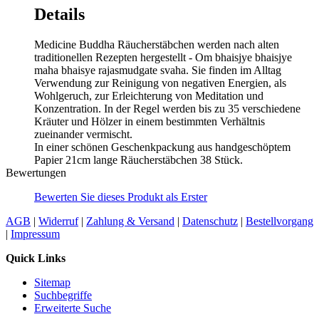
Details
Medicine Buddha Räucherstäbchen werden nach alten
traditionellen Rezepten hergestellt - Om bhaisjye bhaisjye
maha bhaisye rajasmudgate svaha. Sie finden im Alltag
Verwendung zur Reinigung von negativen Energien, als
Wohlgeruch, zur Erleichterung von Meditation und
Konzentration. In der Regel werden bis zu 35 verschiedene
Kräuter und Hölzer in einem bestimmten Verhältnis
zueinander vermischt.
In einer schönen Geschenkpackung aus handgeschöptem
Papier 21cm lange Räucherstäbchen 38 Stück.
Bewertungen
Bewerten Sie dieses Produkt als Erster
AGB
|
Widerruf
|
Zahlung & Versand
|
Datenschutz
|
Bestellvorgang
|
Impressum
Quick Links
Sitemap
Suchbegriffe
Erweiterte Suche