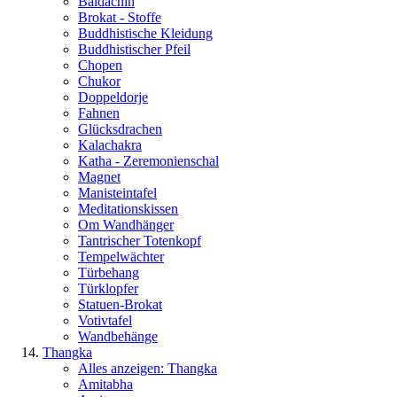
Baldachin
Brokat - Stoffe
Buddhistische Kleidung
Buddhistischer Pfeil
Chopen
Chukor
Doppeldorje
Fahnen
Glücksdrachen
Kalachakra
Katha - Zeremonienschal
Magnet
Manisteintafel
Meditationskissen
Om Wandhänger
Tantrischer Totenkopf
Tempelwächter
Türbehang
Türklopfer
Statuen-Brokat
Votivtafel
Wandbehänge
Thangka
Alles anzeigen: Thangka
Amitabha