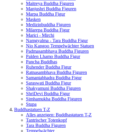
Maitreya Buddha Figuren
Manjushri Buddha Figuren
Marpa Buddha Figur
Masken
Medizinbuddha Figuren
Milarepa Buddha Figur
Marici - Mirchi
Namgyalma - Tara Buddha Figur
Nio Kangoo Tempelwächter Statuen
Padmasambhava Buddha Figuren
Palden Lhamo Buddha Figur
Pancha Buddhas
Ruhender Buddha Figur
Ratnasambhava Buddha Figuren
Samantabhadra Buddha Figur
Saraswati Buddha Figur
Shakyamuni Buddha Figuren
ShriDevi Buddha Figur
Simhamukha Buddha Figuren
Stupa
Buddhastatuen T-Z
Alles anzeigen: Buddhastatuen T-Z
Tantrischer Totenkopf
Tara Buddha Figuren
Tempelwächter