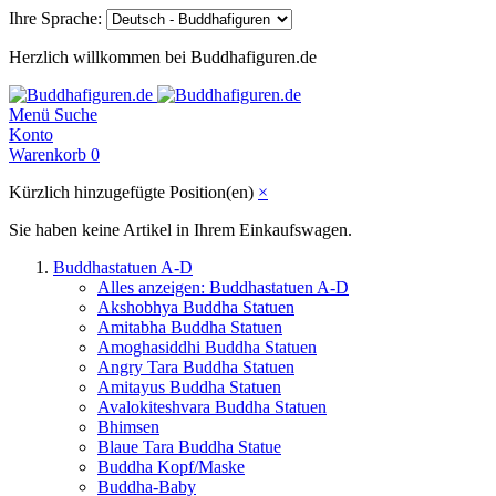
Ihre Sprache:
Herzlich willkommen bei Buddhafiguren.de
Menü
Suche
Konto
Warenkorb
0
Kürzlich hinzugefügte Position(en)
×
Sie haben keine Artikel in Ihrem Einkaufswagen.
Buddhastatuen A-D
Alles anzeigen: Buddhastatuen A-D
Akshobhya Buddha Statuen
Amitabha Buddha Statuen
Amoghasiddhi Buddha Statuen
Angry Tara Buddha Statuen
Amitayus Buddha Statuen
Avalokiteshvara Buddha Statuen
Bhimsen
Blaue Tara Buddha Statue
Buddha Kopf/Maske
Buddha-Baby