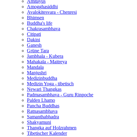
Amitayus
Amogghasiddhi
Avalokitesvara - Chenresi
Bhimsen
Buddha's life
Chakrasambhava
Citipati
Dakini
Ganesh
Grüne Tara
Jambhala - Kubera
Mahakala - Maitreya
Mandala
Manjushri
Medizinbuddha
Medizin Yoga - tibetisch
Newari Thangkas
Padmasambhava - Guru Rinpoche
Palden Lhamo
Pancha Buddhas
Ratnasambhava
Samanthabhadra
Shakyamuni
Thangka auf Holzrahmen
Tibetischer Kalender