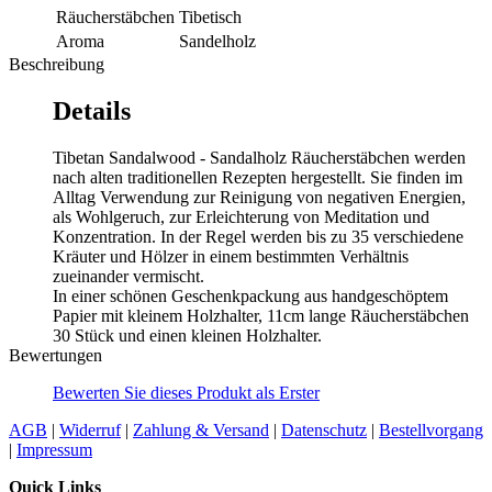
Räucherstäbchen
Tibetisch
Aroma
Sandelholz
Beschreibung
Details
Tibetan Sandalwood - Sandalholz Räucherstäbchen werden
nach alten traditionellen Rezepten hergestellt. Sie finden im
Alltag Verwendung zur Reinigung von negativen Energien,
als Wohlgeruch, zur Erleichterung von Meditation und
Konzentration. In der Regel werden bis zu 35 verschiedene
Kräuter und Hölzer in einem bestimmten Verhältnis
zueinander vermischt.
In einer schönen Geschenkpackung aus handgeschöptem
Papier mit kleinem Holzhalter, 11cm lange Räucherstäbchen
30 Stück und einen kleinen Holzhalter.
Bewertungen
Bewerten Sie dieses Produkt als Erster
AGB
|
Widerruf
|
Zahlung & Versand
|
Datenschutz
|
Bestellvorgang
|
Impressum
Quick Links