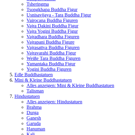
Tsheringma
Tsongkhapa Buddha Figur
Usnisavijaya - Tara Buddha Figur
Vairocana Buddha Figuren
Vajra Dakini Buddha Figur
Vajra Yogini Buddha Figur
Vajradhara Buddha Figuren
Vajrapani Buddha Figure
Vajrasattva Buddha Figuren
Vajravarahi Buddha Figur
Weiße Tara Buddha Figuren
Yamantaka Buddha Figur
Yogini Buddha Figuren
Edle Buddhastatuen
Mini & Kleine Buddhastatuen
Alles anzeigen: Mini & Kleine Buddhastatuen
Talisman
Hindustatuen
Alles anzeigen: Hindustatuen
Brahma
Durga
Ganesh
Garuda
Hanuman
Kali