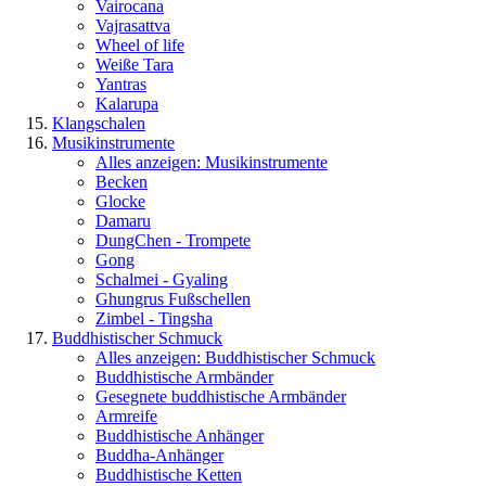
Vairocana
Vajrasattva
Wheel of life
Weiße Tara
Yantras
Kalarupa
Klangschalen
Musikinstrumente
Alles anzeigen: Musikinstrumente
Becken
Glocke
Damaru
DungChen - Trompete
Gong
Schalmei - Gyaling
Ghungrus Fußschellen
Zimbel - Tingsha
Buddhistischer Schmuck
Alles anzeigen: Buddhistischer Schmuck
Buddhistische Armbänder
Gesegnete buddhistische Armbänder
Armreife
Buddhistische Anhänger
Buddha-Anhänger
Buddhistische Ketten