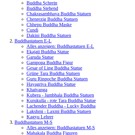
Buddha Schrein
Buddha Stehend
Chakrasambhava Buddha Statuen
Chenrezig Buddha Statuen
Chhepu Buddha Maske
Cundi
Dakini Buddha Statuen
Buddhastatuen E-L
Alles anzeigen: Buddhastatuen E-L
Ekajati Buddha Statue
Garuda Statue
Gampopa Buddha Figur
Gesar of Ling Buddha Statue
Grüne Tara Buddha Statuen
Guru Rinpoche Buddha Statuen
Hayagriva Buddha Statue
Khatvanga
Kubera - Jambhala Buddha Statuen
Kurukulla - rote Tara Buddha Statue
Lachender Buddha - Lucky Buddha
Lakshmi - Laxmi Buddha Statuen
Kagyu Lehrer
Buddhastatuen M-S
Alles anzeigen: Buddhastatuen M-S
Mahakala Buddha Figuren