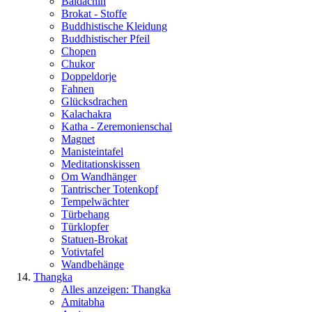
Baldachin
Brokat - Stoffe
Buddhistische Kleidung
Buddhistischer Pfeil
Chopen
Chukor
Doppeldorje
Fahnen
Glücksdrachen
Kalachakra
Katha - Zeremonienschal
Magnet
Manisteintafel
Meditationskissen
Om Wandhänger
Tantrischer Totenkopf
Tempelwächter
Türbehang
Türklopfer
Statuen-Brokat
Votivtafel
Wandbehänge
Thangka
Alles anzeigen: Thangka
Amitabha