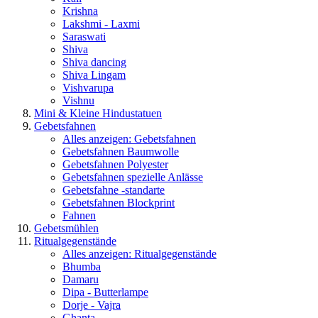
Krishna
Lakshmi - Laxmi
Saraswati
Shiva
Shiva dancing
Shiva Lingam
Vishvarupa
Vishnu
Mini & Kleine Hindustatuen
Gebetsfahnen
Alles anzeigen: Gebetsfahnen
Gebetsfahnen Baumwolle
Gebetsfahnen Polyester
Gebetsfahnen spezielle Anlässe
Gebetsfahne -standarte
Gebetsfahnen Blockprint
Fahnen
Gebetsmühlen
Ritualgegenstände
Alles anzeigen: Ritualgegenstände
Bhumba
Damaru
Dipa - Butterlampe
Dorje - Vajra
Ghanta