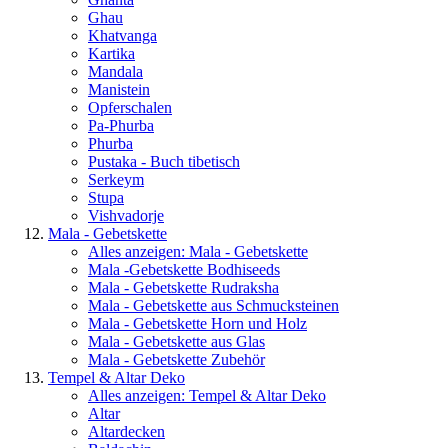
Ghau
Khatvanga
Kartika
Mandala
Manistein
Opferschalen
Pa-Phurba
Phurba
Pustaka - Buch tibetisch
Serkeym
Stupa
Vishvadorje
Mala - Gebetskette
Alles anzeigen: Mala - Gebetskette
Mala -Gebetskette Bodhiseeds
Mala - Gebetskette Rudraksha
Mala - Gebetskette aus Schmucksteinen
Mala - Gebetskette Horn und Holz
Mala - Gebetskette aus Glas
Mala - Gebetskette Zubehör
Tempel & Altar Deko
Alles anzeigen: Tempel & Altar Deko
Altar
Altardecken