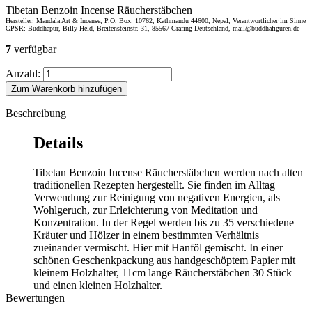
Tibetan Benzoin Incense Räucherstäbchen
Hersteller: Mandala Art & Incense, P.O. Box: 10762, Kathmandu 44600, Nepal, Verantwortlicher im Sinne
GPSR: Buddhapur, Billy Held, Breitensteinstr. 31, 85567 Grafing Deutschland, mail@buddhafiguren.de
7
verfügbar
Anzahl:
Zum Warenkorb hinzufügen
Beschreibung
Details
Tibetan Benzoin Incense Räucherstäbchen werden nach alten
traditionellen Rezepten hergestellt. Sie finden im Alltag
Verwendung zur Reinigung von negativen Energien, als
Wohlgeruch, zur Erleichterung von Meditation und
Konzentration. In der Regel werden bis zu 35 verschiedene
Kräuter und Hölzer in einem bestimmten Verhältnis
zueinander vermischt. Hier mit Hanföl gemischt. In einer
schönen Geschenkpackung aus handgeschöptem Papier mit
kleinem Holzhalter, 11cm lange Räucherstäbchen 30 Stück
und einen kleinen Holzhalter.
Bewertungen