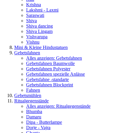
Krishna
Lakshmi - Laxmi
Saraswati
Shiva
Shiva dancing
Shiva Lingam
Vishvarupa
Vishnu
Mini & Kleine Hindustatuen
Gebetsfahnen
Alles anzeigen: Gebetsfahnen
Gebetsfahnen Baumwolle
Gebetsfahnen Polyester
Gebetsfahnen spezielle Anlässe
Gebetsfahne -standarte
Gebetsfahnen Blockprint
Fahnen
Gebetsmühlen
Ritualgegenstände
Alles anzeigen: Ritualgegenstände
Bhumba
Damaru
Dipa - Butterlampe
Dorje - Vajra
Ghanta