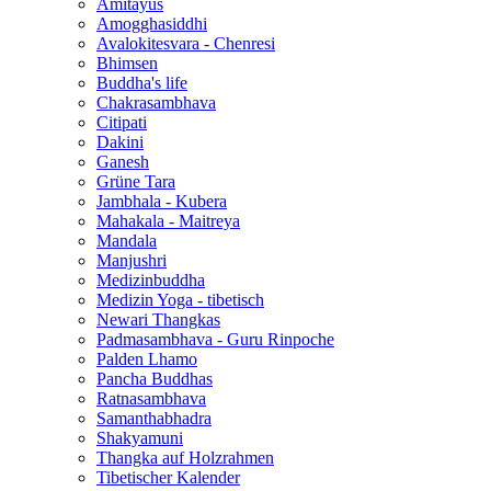
Amitayus
Amogghasiddhi
Avalokitesvara - Chenresi
Bhimsen
Buddha's life
Chakrasambhava
Citipati
Dakini
Ganesh
Grüne Tara
Jambhala - Kubera
Mahakala - Maitreya
Mandala
Manjushri
Medizinbuddha
Medizin Yoga - tibetisch
Newari Thangkas
Padmasambhava - Guru Rinpoche
Palden Lhamo
Pancha Buddhas
Ratnasambhava
Samanthabhadra
Shakyamuni
Thangka auf Holzrahmen
Tibetischer Kalender