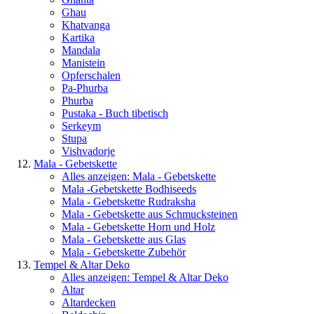
Ghau
Khatvanga
Kartika
Mandala
Manistein
Opferschalen
Pa-Phurba
Phurba
Pustaka - Buch tibetisch
Serkeym
Stupa
Vishvadorje
Mala - Gebetskette
Alles anzeigen: Mala - Gebetskette
Mala -Gebetskette Bodhiseeds
Mala - Gebetskette Rudraksha
Mala - Gebetskette aus Schmucksteinen
Mala - Gebetskette Horn und Holz
Mala - Gebetskette aus Glas
Mala - Gebetskette Zubehör
Tempel & Altar Deko
Alles anzeigen: Tempel & Altar Deko
Altar
Altardecken