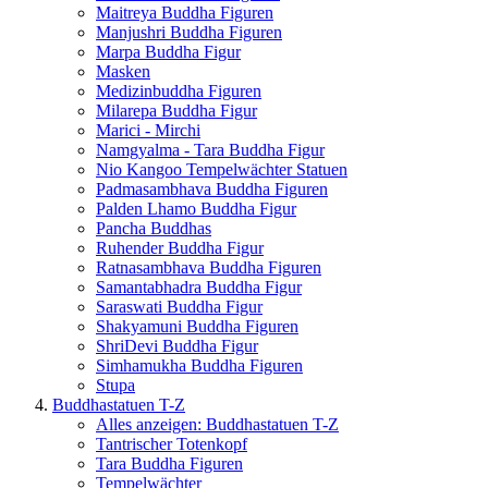
Maitreya Buddha Figuren
Manjushri Buddha Figuren
Marpa Buddha Figur
Masken
Medizinbuddha Figuren
Milarepa Buddha Figur
Marici - Mirchi
Namgyalma - Tara Buddha Figur
Nio Kangoo Tempelwächter Statuen
Padmasambhava Buddha Figuren
Palden Lhamo Buddha Figur
Pancha Buddhas
Ruhender Buddha Figur
Ratnasambhava Buddha Figuren
Samantabhadra Buddha Figur
Saraswati Buddha Figur
Shakyamuni Buddha Figuren
ShriDevi Buddha Figur
Simhamukha Buddha Figuren
Stupa
Buddhastatuen T-Z
Alles anzeigen: Buddhastatuen T-Z
Tantrischer Totenkopf
Tara Buddha Figuren
Tempelwächter