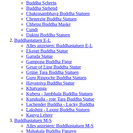
Buddha Schrein
Buddha Stehend
Chakrasambhava Buddha Statuen
Chenrezig Buddha Statuen
Chhepu Buddha Maske
Cundi
Dakini Buddha Statuen
Buddhastatuen E-L
Alles anzeigen: Buddhastatuen E-L
Ekajati Buddha Statue
Garuda Statue
Gampopa Buddha Figur
Gesar of Ling Buddha Statue
Grüne Tara Buddha Statuen
Guru Rinpoche Buddha Statuen
Hayagriva Buddha Statue
Khatvanga
Kubera - Jambhala Buddha Statuen
Kurukulla - rote Tara Buddha Statue
Lachender Buddha - Lucky Buddha
Lakshmi - Laxmi Buddha Statuen
Kagyu Lehrer
Buddhastatuen M-S
Alles anzeigen: Buddhastatuen M-S
Mahakala Buddha Figuren