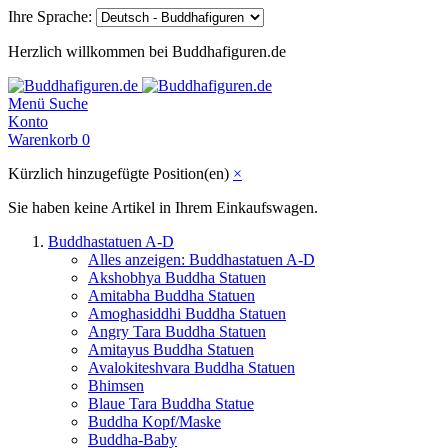
Ihre Sprache:
Herzlich willkommen bei Buddhafiguren.de
Menü
Suche
Konto
Warenkorb
0
Kürzlich hinzugefügte Position(en)
×
Sie haben keine Artikel in Ihrem Einkaufswagen.
Buddhastatuen A-D
Alles anzeigen: Buddhastatuen A-D
Akshobhya Buddha Statuen
Amitabha Buddha Statuen
Amoghasiddhi Buddha Statuen
Angry Tara Buddha Statuen
Amitayus Buddha Statuen
Avalokiteshvara Buddha Statuen
Bhimsen
Blaue Tara Buddha Statue
Buddha Kopf/Maske
Buddha-Baby