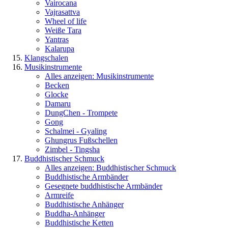
Vairocana
Vajrasattva
Wheel of life
Weiße Tara
Yantras
Kalarupa
Klangschalen
Musikinstrumente
Alles anzeigen: Musikinstrumente
Becken
Glocke
Damaru
DungChen - Trompete
Gong
Schalmei - Gyaling
Ghungrus Fußschellen
Zimbel - Tingsha
Buddhistischer Schmuck
Alles anzeigen: Buddhistischer Schmuck
Buddhistische Armbänder
Gesegnete buddhistische Armbänder
Armreife
Buddhistische Anhänger
Buddha-Anhänger
Buddhistische Ketten