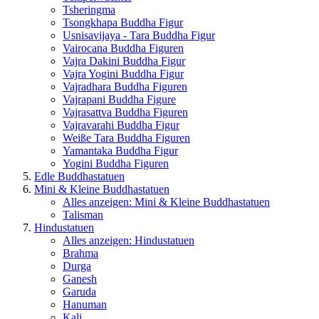
Tsheringma
Tsongkhapa Buddha Figur
Usnisavijaya - Tara Buddha Figur
Vairocana Buddha Figuren
Vajra Dakini Buddha Figur
Vajra Yogini Buddha Figur
Vajradhara Buddha Figuren
Vajrapani Buddha Figure
Vajrasattva Buddha Figuren
Vajravarahi Buddha Figur
Weiße Tara Buddha Figuren
Yamantaka Buddha Figur
Yogini Buddha Figuren
Edle Buddhastatuen
Mini & Kleine Buddhastatuen
Alles anzeigen: Mini & Kleine Buddhastatuen
Talisman
Hindustatuen
Alles anzeigen: Hindustatuen
Brahma
Durga
Ganesh
Garuda
Hanuman
Kali