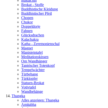
Baldachin
Brokat - Stoffe
Buddhistische Kleidung
Buddhistischer Pfeil
Chopen
Chukor
Doppeldorje
Fahnen
Glücksdrachen
Kalachakra
Katha - Zeremonienschal
Magnet
Manisteintafel
Meditationskissen
Om Wandhänger
Tantrischer Totenkopf
Tempelwächter
Türbehang
Türklopfer
Statuen-Brokat
Votivtafel
Wandbehänge
Thangka
Alles anzeigen: Thangka
Amitabha