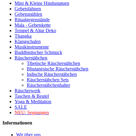
Mini & Kleine Hindustatuen
Gebetsfahnen
Gebetsmühlen
Ritualgegenstände
Mala - Gebetskette
Tempel & Altar Deko
Thangka
Klangschalen
Musikinstrumente
Buddhistischer Schmuck
Räucherstäbchen
Tibetische Räucherstäbchen
Bhutanesische Räucherstäbchen
Indische Räucherstäbchen
Räucherstäbchen Sets
Räucherstäbchenhalter
Räucherwerk
Taschen & Beutel
Yoga & Meditation
SALE
NEU:
Segnungen
Informationen
Wir über uns