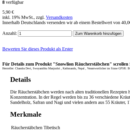
8
verfügbar
5,90 €
inkl. 19% MwSt., zzgl.
Versandkosten
Innerhalb Deutschlands versenden wir ab einem Bestellwert von 40,
Anzahl:
Zum Warenkorb hinzufügen
Bewerten Sie dieses Produkt als Erster
Für Details zum Produkt "Snowlion Räucherstäbchen" scrollen S
Hersteller: Chandra Devi, Swoyambhu Manjushri , Kathmandu, Nepal , Verantwortlicher im Sinne GPSR: Bud
Details
Die Räucherstäbchen werden nach alten traditionellen Rezepten h
Konzentration. In der Regel werden bis zu 36 verschiedene Kräu
Sandelholz, Safran und Nagi und vielen andern aus 55 Kräuter, 1
Merkmale
Räucherstäbchen
Tibetisch