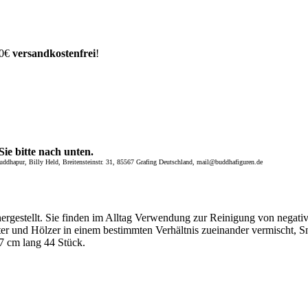
00€
versandkostenfrei
!
ie bitte nach unten.
dhapur, Billy Held, Breitensteinstr. 31, 85567 Grafing Deutschland, mail@buddhafiguren.de
ergestellt. Sie finden im Alltag Verwendung zur Reinigung von negati
ter und Hölzer in einem bestimmten Verhältnis zueinander vermischt,
7 cm lang 44 Stück.