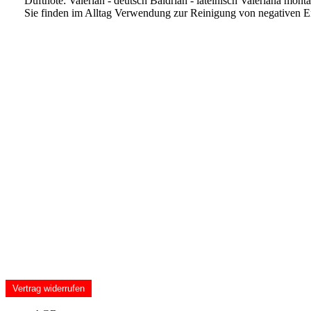
Duftnote: Valerian - deutsch Baldrian - lateinisch Valeriana monta
Sie finden im Alltag Verwendung zur Reinigung von negativen En
Vertrag widerrufen