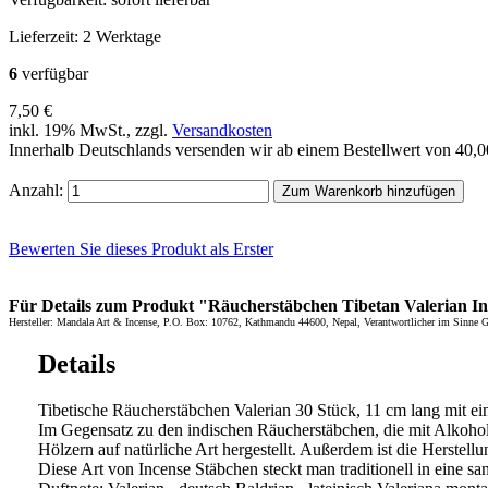
Lieferzeit:
2 Werktage
6
verfügbar
7,50 €
inkl. 19% MwSt., zzgl.
Versandkosten
Innerhalb Deutschlands versenden wir ab einem Bestellwert von 40,
Anzahl:
Zum Warenkorb hinzufügen
Bewerten Sie dieses Produkt als Erster
Für Details zum Produkt "Räucherstäbchen Tibetan Valerian Ince
Hersteller: Mandala Art & Incense, P.O. Box: 10762, Kathmandu 44600, Nepal, Verantwortlicher im Sinne 
Details
Tibetische Räucherstäbchen Valerian 30 Stück, 11 cm lang mit e
Im Gegensatz zu den indischen Räucherstäbchen, die mit Alkohole
Hölzern auf natürliche Art hergestellt. Außerdem ist die Herstel
Diese Art von Incense Stäbchen steckt man traditionell in eine sa