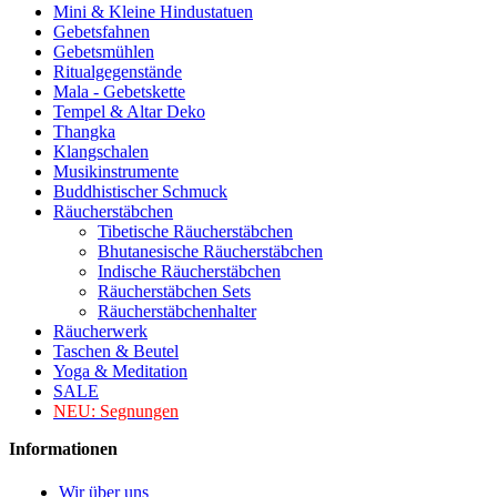
Mini & Kleine Hindustatuen
Gebetsfahnen
Gebetsmühlen
Ritualgegenstände
Mala - Gebetskette
Tempel & Altar Deko
Thangka
Klangschalen
Musikinstrumente
Buddhistischer Schmuck
Räucherstäbchen
Tibetische Räucherstäbchen
Bhutanesische Räucherstäbchen
Indische Räucherstäbchen
Räucherstäbchen Sets
Räucherstäbchenhalter
Räucherwerk
Taschen & Beutel
Yoga & Meditation
SALE
NEU:
Segnungen
Informationen
Wir über uns