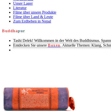
Unser Lager
Literatur
Filme über unsere Produkte
Filme über Land & Leute
Zum Erdbeben in Nepal
Buddha
pur
Tashi Delek! Willkommen in der Welt des Buddhismus. Spann
Entdecken Sie unsere
Boxen
. Aktuelle Themen: Klang, Sch