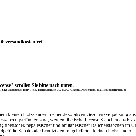
00€
versandkostenfrei
!
nse" scrollen Sie bitte nach unten.
GPSR: Buddhapur, Billy Held, Breitensteinstr. 31, 85567 Grafing Deutschland, mail@buddhafiguren.de
inem kleinen Holzständer in einer dekorativen Geschenkverpackung aus
ssenzen parfümiert sind, werden tibetische Incense Stäbchen aus bis 
lung tibetischer, nepalesischer und bhutanesischer Räucherstäbchen im 
ndgefüllte Schale oder benutzt den mitgelieferten kleinen Holzständer.