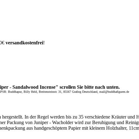
00€
versandkostenfrei
!
er - Sandalwood Incense" scrollen Sie bitte nach unten.
GPSR: Buddhapur, Billy Held, Breitensteinstr. 31, 85567 Grafing Deutschland, mail@buddhafiguren.de
 hergestellt. In der Regel werden bis zu 35 verschiedene Kräuter und 
 einer Packung von Juniper - Wacholder wird zur Beruhigung und Reini
henkpackung aus handgeschöptem Papier mit kleinem Holzhalter, 11cm