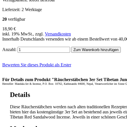
Lieferzeit:
2 Werktage
20
verfügbar
18,90 €
inkl. 19% MwSt., zzgl.
Versandkosten
Innerhalb Deutschlands versenden wir ab einem Bestellwert von 40,
Anzahl:
Zum Warenkorb hinzufügen
Bewerten Sie dieses Produkt als Erster
Für Details zum Produkt "Räucherstäbchen 3er Set Tibetan Junip
Hersteller: Mandala Art & Incense, P.O. Box: 10762, Kathmandu 44600, Nepal, Verantwortlicher im Sinne 
Details
Diese Räucherstäbchen werden nach alten traditionellen Rezepten
bieten hier das kostengünstige 3er Set an bestehend aus jeweils
Tibetan Red Sandalwood Incense. Jeweils in einer schönen Gesc