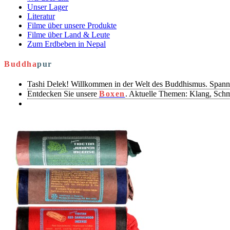
Unser Lager
Literatur
Filme über unsere Produkte
Filme über Land & Leute
Zum Erdbeben in Nepal
Buddha
pur
Tashi Delek! Willkommen in der Welt des Buddhismus. Spann
Entdecken Sie unsere
Boxen
. Aktuelle Themen: Klang, Sch