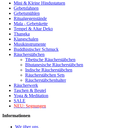
Mini & Kleine Hindustatuen
Gebetsfahnen
Gebetsmühlen
Ritualgegenstände
Mala - Gebetskette
Tempel & Altar Deko
Thangka
Klangschalen
Musikinstrumente
Buddhistischer Schmuck
Räucherstäbchen
Tibetische Räucherstäbchen
Bhutanesische Räucherstäbchen
Indische Räucherstäbchen
Räucherstäbchen Sets
Räucherstäbchenhalter
Räucherwerk
Taschen & Beutel
Yoga & Meditation
SALE
NEU:
Segnungen
Informationen
Wir über uns