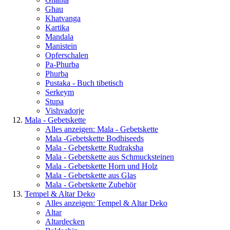
Ghau
Khatvanga
Kartika
Mandala
Manistein
Opferschalen
Pa-Phurba
Phurba
Pustaka - Buch tibetisch
Serkeym
Stupa
Vishvadorje
Mala - Gebetskette
Alles anzeigen: Mala - Gebetskette
Mala -Gebetskette Bodhiseeds
Mala - Gebetskette Rudraksha
Mala - Gebetskette aus Schmucksteinen
Mala - Gebetskette Horn und Holz
Mala - Gebetskette aus Glas
Mala - Gebetskette Zubehör
Tempel & Altar Deko
Alles anzeigen: Tempel & Altar Deko
Altar
Altardecken