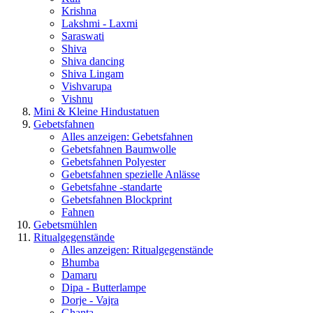
Krishna
Lakshmi - Laxmi
Saraswati
Shiva
Shiva dancing
Shiva Lingam
Vishvarupa
Vishnu
Mini & Kleine Hindustatuen
Gebetsfahnen
Alles anzeigen: Gebetsfahnen
Gebetsfahnen Baumwolle
Gebetsfahnen Polyester
Gebetsfahnen spezielle Anlässe
Gebetsfahne -standarte
Gebetsfahnen Blockprint
Fahnen
Gebetsmühlen
Ritualgegenstände
Alles anzeigen: Ritualgegenstände
Bhumba
Damaru
Dipa - Butterlampe
Dorje - Vajra
Ghanta