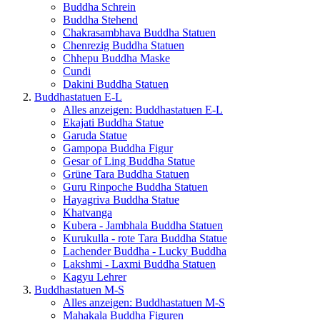
Buddha Schrein
Buddha Stehend
Chakrasambhava Buddha Statuen
Chenrezig Buddha Statuen
Chhepu Buddha Maske
Cundi
Dakini Buddha Statuen
Buddhastatuen E-L
Alles anzeigen: Buddhastatuen E-L
Ekajati Buddha Statue
Garuda Statue
Gampopa Buddha Figur
Gesar of Ling Buddha Statue
Grüne Tara Buddha Statuen
Guru Rinpoche Buddha Statuen
Hayagriva Buddha Statue
Khatvanga
Kubera - Jambhala Buddha Statuen
Kurukulla - rote Tara Buddha Statue
Lachender Buddha - Lucky Buddha
Lakshmi - Laxmi Buddha Statuen
Kagyu Lehrer
Buddhastatuen M-S
Alles anzeigen: Buddhastatuen M-S
Mahakala Buddha Figuren