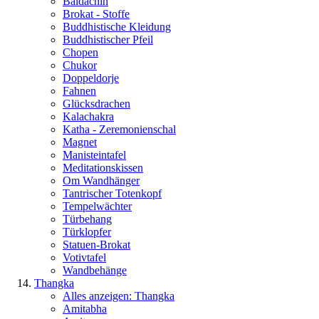
Baldachin
Brokat - Stoffe
Buddhistische Kleidung
Buddhistischer Pfeil
Chopen
Chukor
Doppeldorje
Fahnen
Glücksdrachen
Kalachakra
Katha - Zeremonienschal
Magnet
Manisteintafel
Meditationskissen
Om Wandhänger
Tantrischer Totenkopf
Tempelwächter
Türbehang
Türklopfer
Statuen-Brokat
Votivtafel
Wandbehänge
Thangka
Alles anzeigen: Thangka
Amitabha