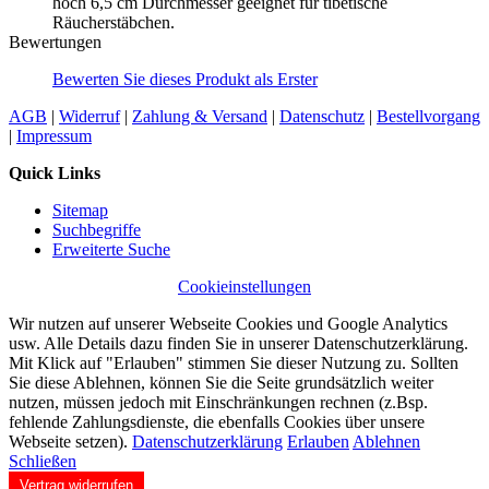
hoch 6,5 cm Durchmesser geeignet für tibetische
Räucherstäbchen.
Bewertungen
Bewerten Sie dieses Produkt als Erster
AGB
|
Widerruf
|
Zahlung & Versand
|
Datenschutz
|
Bestellvorgang
|
Impressum
Quick Links
Sitemap
Suchbegriffe
Erweiterte Suche
Cookieinstellungen
Wir nutzen auf unserer Webseite Cookies und Google Analytics
usw. Alle Details dazu finden Sie in unserer Datenschutzerklärung.
Mit Klick auf "Erlauben" stimmen Sie dieser Nutzung zu. Sollten
Sie diese Ablehnen, können Sie die Seite grundsätzlich weiter
nutzen, müssen jedoch mit Einschränkungen rechnen (z.Bsp.
fehlende Zahlungsdienste, die ebenfalls Cookies über unsere
Webseite setzen).
Datenschutzerklärung
Erlauben
Ablehnen
Schließen
Vertrag widerrufen