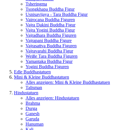
Tsheringma
Tsongkhapa Buddha Figur
Usnisavijaya - Tara Buddha Figur
Vairocana Buddha Figuren
Vajra Dakini Buddha Figur
Vajra Yogini Buddha Figur
Vajradhara Buddha Figuren
Vajrapani Buddha Figure
Vajrasattva Buddha Figuren
Vajravarahi Buddha Figur
Weiße Tara Buddha Figuren
Yamantaka Buddha Figur
Yogini Buddha Figuren
Edle Buddhastatuen
Mini & Kleine Buddhastatuen
Alles anzeigen: Mini & Kleine Buddhastatuen
Talisman
Hindustatuen
Alles anzeigen: Hindustatuen
Brahma
Durga
Ganesh
Garuda
Hanuman
Kali