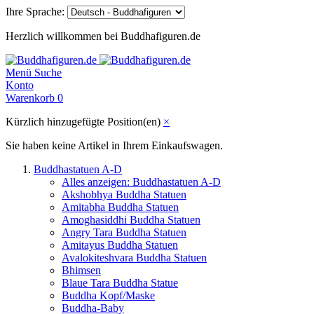
Ihre Sprache:
Herzlich willkommen bei Buddhafiguren.de
Menü
Suche
Konto
Warenkorb
0
Kürzlich hinzugefügte Position(en)
×
Sie haben keine Artikel in Ihrem Einkaufswagen.
Buddhastatuen A-D
Alles anzeigen: Buddhastatuen A-D
Akshobhya Buddha Statuen
Amitabha Buddha Statuen
Amoghasiddhi Buddha Statuen
Angry Tara Buddha Statuen
Amitayus Buddha Statuen
Avalokiteshvara Buddha Statuen
Bhimsen
Blaue Tara Buddha Statue
Buddha Kopf/Maske
Buddha-Baby