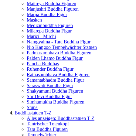
Maitreya Buddha Figuren
Manjushri Buddha Figuren
Marpa Buddha Figur
Masken
Medizinbuddha Figuren
Milarepa Buddha Figur
Marici - Mirchi
Namgyalma - Tara Buddha Figur
Nio Kangoo Tempelwächter Statuen
Padmasambhava Buddha Figuren
Palden Lhamo Buddha Figur
Pancha Buddhas
Ruhender Buddha Figur
Ratnasambhava Buddha Figuren
Samantabhadra Buddha Figur
Saraswati Buddha Figur
Shakyamuni Buddha Figuren
ShriDevi Buddha Figur
Simhamukha Buddha Figuren
Stupa
Buddhastatuen T-Z
Alles anzeigen: Buddhastatuen T-Z
Tantrischer Totenkopf
Tara Buddha Figuren
Tempelwächter