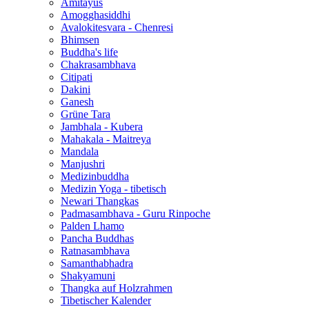
Amitayus
Amogghasiddhi
Avalokitesvara - Chenresi
Bhimsen
Buddha's life
Chakrasambhava
Citipati
Dakini
Ganesh
Grüne Tara
Jambhala - Kubera
Mahakala - Maitreya
Mandala
Manjushri
Medizinbuddha
Medizin Yoga - tibetisch
Newari Thangkas
Padmasambhava - Guru Rinpoche
Palden Lhamo
Pancha Buddhas
Ratnasambhava
Samanthabhadra
Shakyamuni
Thangka auf Holzrahmen
Tibetischer Kalender