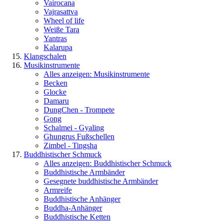
Vairocana
Vajrasattva
Wheel of life
Weiße Tara
Yantras
Kalarupa
Klangschalen
Musikinstrumente
Alles anzeigen: Musikinstrumente
Becken
Glocke
Damaru
DungChen - Trompete
Gong
Schalmei - Gyaling
Ghungrus Fußschellen
Zimbel - Tingsha
Buddhistischer Schmuck
Alles anzeigen: Buddhistischer Schmuck
Buddhistische Armbänder
Gesegnete buddhistische Armbänder
Armreife
Buddhistische Anhänger
Buddha-Anhänger
Buddhistische Ketten