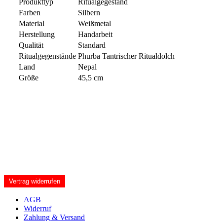
Produkttyp
Ritualgegestand
Farben
Silbern
Material
Weißmetal
Herstellung
Handarbeit
Qualität
Standard
Ritualgegenstände
Phurba Tantrischer Ritualdolch
Land
Nepal
Größe
45,5 cm
Vertrag widerrufen
AGB
Widerruf
Zahlung & Versand