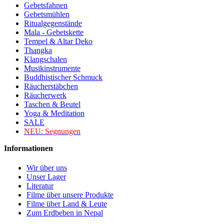
Gebetsfahnen
Gebetsmühlen
Ritualgegenstände
Mala - Gebetskette
Tempel & Altar Deko
Thangka
Klangschalen
Musikinstrumente
Buddhistischer Schmuck
Räucherstäbchen
Räucherwerk
Taschen & Beutel
Yoga & Meditation
SALE
NEU:
Segnungen
Informationen
Wir über uns
Unser Lager
Literatur
Filme über unsere Produkte
Filme über Land & Leute
Zum Erdbeben in Nepal