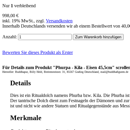
Nur
1
verbleibend
998,00 €
inkl. 19% MwSt., zzgl.
Versandkosten
Innerhalb Deutschlands versenden wir ab einem Bestellwert von 40,
Anzahl:
Zum Warenkorb hinzufügen
Bewerten Sie dieses Produkt als Erster
Für Details zum Produkt "Phurpa - Kila - Eisen 45,5cm" scrollen
Hersteller: Buddhapur, Billy Held, Breitensteinstr. 31, 85567 Grafing Deutschland, mail@buddhafiguren.de
Details
Dies ist ein Ritualdolch namens Phurba bzw. Kila. Die Phurba ist 
Der tantrische Dolch dient zum Festnageln der Dämonen und zur Du
ist und nicht wie andere Statuen und Ritualgegenstände aus Mess
Merkmale