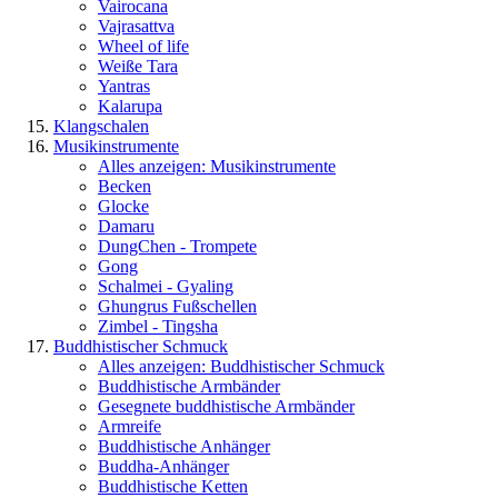
Vairocana
Vajrasattva
Wheel of life
Weiße Tara
Yantras
Kalarupa
Klangschalen
Musikinstrumente
Alles anzeigen: Musikinstrumente
Becken
Glocke
Damaru
DungChen - Trompete
Gong
Schalmei - Gyaling
Ghungrus Fußschellen
Zimbel - Tingsha
Buddhistischer Schmuck
Alles anzeigen: Buddhistischer Schmuck
Buddhistische Armbänder
Gesegnete buddhistische Armbänder
Armreife
Buddhistische Anhänger
Buddha-Anhänger
Buddhistische Ketten