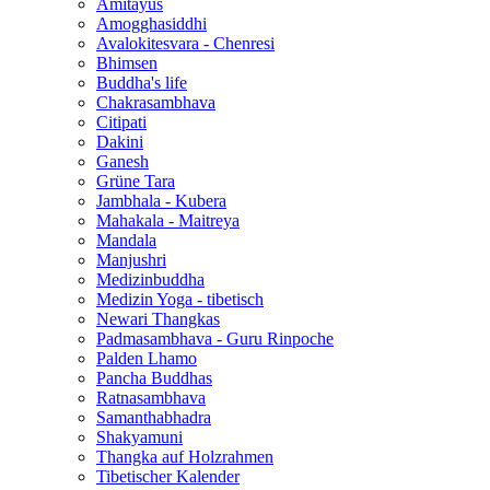
Amitayus
Amogghasiddhi
Avalokitesvara - Chenresi
Bhimsen
Buddha's life
Chakrasambhava
Citipati
Dakini
Ganesh
Grüne Tara
Jambhala - Kubera
Mahakala - Maitreya
Mandala
Manjushri
Medizinbuddha
Medizin Yoga - tibetisch
Newari Thangkas
Padmasambhava - Guru Rinpoche
Palden Lhamo
Pancha Buddhas
Ratnasambhava
Samanthabhadra
Shakyamuni
Thangka auf Holzrahmen
Tibetischer Kalender