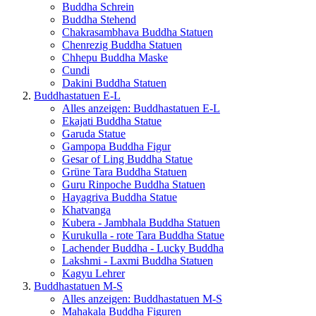
Buddha Schrein
Buddha Stehend
Chakrasambhava Buddha Statuen
Chenrezig Buddha Statuen
Chhepu Buddha Maske
Cundi
Dakini Buddha Statuen
Buddhastatuen E-L
Alles anzeigen: Buddhastatuen E-L
Ekajati Buddha Statue
Garuda Statue
Gampopa Buddha Figur
Gesar of Ling Buddha Statue
Grüne Tara Buddha Statuen
Guru Rinpoche Buddha Statuen
Hayagriva Buddha Statue
Khatvanga
Kubera - Jambhala Buddha Statuen
Kurukulla - rote Tara Buddha Statue
Lachender Buddha - Lucky Buddha
Lakshmi - Laxmi Buddha Statuen
Kagyu Lehrer
Buddhastatuen M-S
Alles anzeigen: Buddhastatuen M-S
Mahakala Buddha Figuren