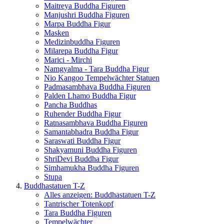
Maitreya Buddha Figuren
Manjushri Buddha Figuren
Marpa Buddha Figur
Masken
Medizinbuddha Figuren
Milarepa Buddha Figur
Marici - Mirchi
Namgyalma - Tara Buddha Figur
Nio Kangoo Tempelwächter Statuen
Padmasambhava Buddha Figuren
Palden Lhamo Buddha Figur
Pancha Buddhas
Ruhender Buddha Figur
Ratnasambhava Buddha Figuren
Samantabhadra Buddha Figur
Saraswati Buddha Figur
Shakyamuni Buddha Figuren
ShriDevi Buddha Figur
Simhamukha Buddha Figuren
Stupa
Buddhastatuen T-Z
Alles anzeigen: Buddhastatuen T-Z
Tantrischer Totenkopf
Tara Buddha Figuren
Tempelwächter