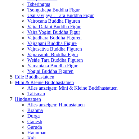
Tsheringma
Tsongkhapa Buddha Figur
Usnisavijaya - Tara Buddha Figur
Vairocana Buddha Figuren
Vajra Dakini Buddha Figur
Vajra Yogini Buddha Figur
Vajradhara Buddha Figuren
Vajrapani Buddha Figure
Vajrasattva Buddha Figuren
Vajravarahi Buddha Figur
Weiße Tara Buddha Figuren
Yamantaka Buddha Figur
Yogini Buddha Figuren
Edle Buddhastatuen
Mini & Kleine Buddhastatuen
Alles anzeigen: Mini & Kleine Buddhastatuen
Talisman
Hindustatuen
Alles anzeigen: Hindustatuen
Brahma
Durga
Ganesh
Garuda
Hanuman
Kali