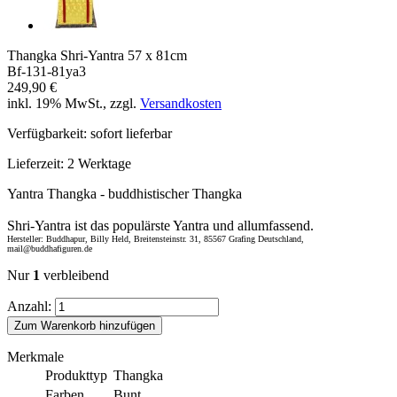
Thangka Shri-Yantra 57 x 81cm
Bf-131-81ya3
249,90 €
inkl. 19% MwSt., zzgl.
Versandkosten
Verfügbarkeit:
sofort lieferbar
Lieferzeit:
2 Werktage
Yantra Thangka - buddhistischer Thangka
Shri-Yantra ist das populärste Yantra und allumfassend.
Hersteller: Buddhapur, Billy Held, Breitensteinstr. 31, 85567 Grafing Deutschland,
mail@buddhafiguren.de
Nur
1
verbleibend
Anzahl:
Zum Warenkorb hinzufügen
Merkmale
Produkttyp
Thangka
Farben
Bunt