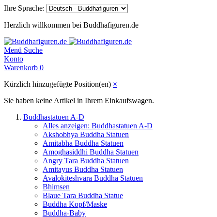
Ihre Sprache:
Herzlich willkommen bei Buddhafiguren.de
Menü
Suche
Konto
Warenkorb
0
Kürzlich hinzugefügte Position(en)
×
Sie haben keine Artikel in Ihrem Einkaufswagen.
Buddhastatuen A-D
Alles anzeigen: Buddhastatuen A-D
Akshobhya Buddha Statuen
Amitabha Buddha Statuen
Amoghasiddhi Buddha Statuen
Angry Tara Buddha Statuen
Amitayus Buddha Statuen
Avalokiteshvara Buddha Statuen
Bhimsen
Blaue Tara Buddha Statue
Buddha Kopf/Maske
Buddha-Baby