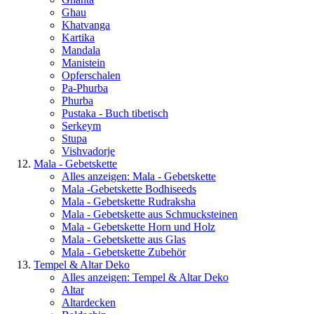
Ghau
Khatvanga
Kartika
Mandala
Manistein
Opferschalen
Pa-Phurba
Phurba
Pustaka - Buch tibetisch
Serkeym
Stupa
Vishvadorje
Mala - Gebetskette
Alles anzeigen: Mala - Gebetskette
Mala -Gebetskette Bodhiseeds
Mala - Gebetskette Rudraksha
Mala - Gebetskette aus Schmucksteinen
Mala - Gebetskette Horn und Holz
Mala - Gebetskette aus Glas
Mala - Gebetskette Zubehör
Tempel & Altar Deko
Alles anzeigen: Tempel & Altar Deko
Altar
Altardecken