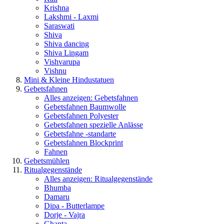
Krishna
Lakshmi - Laxmi
Saraswati
Shiva
Shiva dancing
Shiva Lingam
Vishvarupa
Vishnu
Mini & Kleine Hindustatuen
Gebetsfahnen
Alles anzeigen: Gebetsfahnen
Gebetsfahnen Baumwolle
Gebetsfahnen Polyester
Gebetsfahnen spezielle Anlässe
Gebetsfahne -standarte
Gebetsfahnen Blockprint
Fahnen
Gebetsmühlen
Ritualgegenstände
Alles anzeigen: Ritualgegenstände
Bhumba
Damaru
Dipa - Butterlampe
Dorje - Vajra
Ghanta