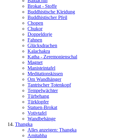
Baldachin
Brokat - Stoffe
Buddhistische Kleidung
Buddhistischer Pfeil
Chopen
Chukor
Doppeldorje
Fahnen
Glücksdrachen
Kalachakra
Katha - Zeremonienschal
Magnet
Manisteintafel
Meditationskissen
Om Wandhänger
Tantrischer Totenkopf
Tempelwächter
Türbehang
Türklopfer
Statuen-Brokat
Votivtafel
Wandbehänge
Thangka
Alles anzeigen: Thangka
Amitabha