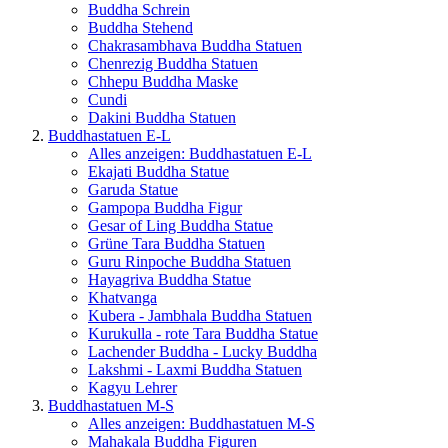
Buddha Schrein
Buddha Stehend
Chakrasambhava Buddha Statuen
Chenrezig Buddha Statuen
Chhepu Buddha Maske
Cundi
Dakini Buddha Statuen
Buddhastatuen E-L
Alles anzeigen: Buddhastatuen E-L
Ekajati Buddha Statue
Garuda Statue
Gampopa Buddha Figur
Gesar of Ling Buddha Statue
Grüne Tara Buddha Statuen
Guru Rinpoche Buddha Statuen
Hayagriva Buddha Statue
Khatvanga
Kubera - Jambhala Buddha Statuen
Kurukulla - rote Tara Buddha Statue
Lachender Buddha - Lucky Buddha
Lakshmi - Laxmi Buddha Statuen
Kagyu Lehrer
Buddhastatuen M-S
Alles anzeigen: Buddhastatuen M-S
Mahakala Buddha Figuren