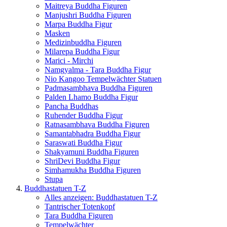
Maitreya Buddha Figuren
Manjushri Buddha Figuren
Marpa Buddha Figur
Masken
Medizinbuddha Figuren
Milarepa Buddha Figur
Marici - Mirchi
Namgyalma - Tara Buddha Figur
Nio Kangoo Tempelwächter Statuen
Padmasambhava Buddha Figuren
Palden Lhamo Buddha Figur
Pancha Buddhas
Ruhender Buddha Figur
Ratnasambhava Buddha Figuren
Samantabhadra Buddha Figur
Saraswati Buddha Figur
Shakyamuni Buddha Figuren
ShriDevi Buddha Figur
Simhamukha Buddha Figuren
Stupa
Buddhastatuen T-Z
Alles anzeigen: Buddhastatuen T-Z
Tantrischer Totenkopf
Tara Buddha Figuren
Tempelwächter