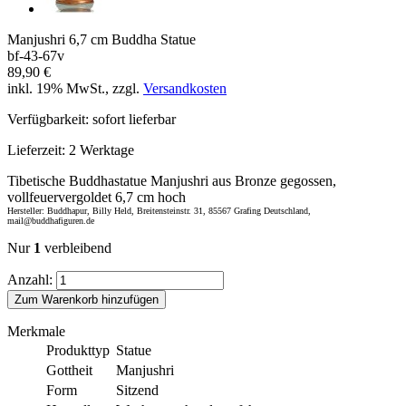
Manjushri 6,7 cm Buddha Statue
bf-43-67v
89,90 €
inkl. 19% MwSt., zzgl.
Versandkosten
Verfügbarkeit:
sofort lieferbar
Lieferzeit:
2 Werktage
Tibetische Buddhastatue Manjushri aus Bronze gegossen,
vollfeuervergoldet 6,7 cm hoch
Hersteller: Buddhapur, Billy Held, Breitensteinstr. 31, 85567 Grafing Deutschland,
mail@buddhafiguren.de
Nur
1
verbleibend
Anzahl:
Zum Warenkorb hinzufügen
Merkmale
Produkttyp
Statue
Gottheit
Manjushri
Form
Sitzend