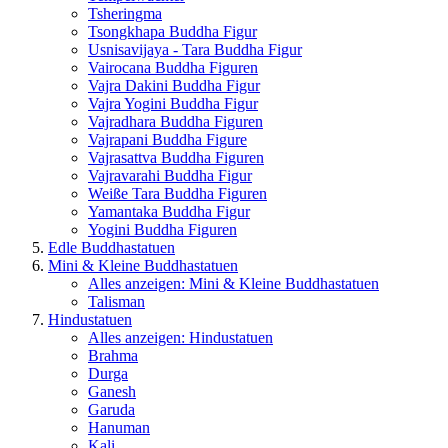
Tsheringma
Tsongkhapa Buddha Figur
Usnisavijaya - Tara Buddha Figur
Vairocana Buddha Figuren
Vajra Dakini Buddha Figur
Vajra Yogini Buddha Figur
Vajradhara Buddha Figuren
Vajrapani Buddha Figure
Vajrasattva Buddha Figuren
Vajravarahi Buddha Figur
Weiße Tara Buddha Figuren
Yamantaka Buddha Figur
Yogini Buddha Figuren
Edle Buddhastatuen
Mini & Kleine Buddhastatuen
Alles anzeigen: Mini & Kleine Buddhastatuen
Talisman
Hindustatuen
Alles anzeigen: Hindustatuen
Brahma
Durga
Ganesh
Garuda
Hanuman
Kali