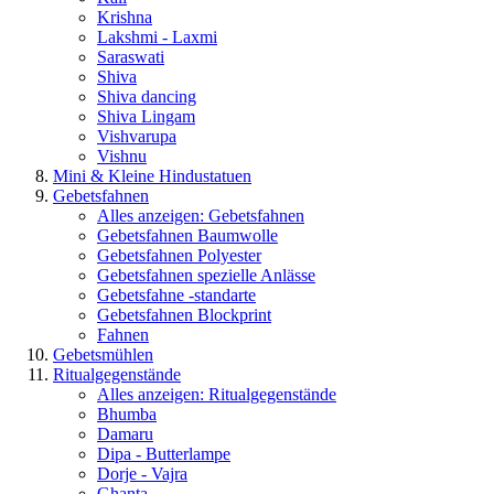
Krishna
Lakshmi - Laxmi
Saraswati
Shiva
Shiva dancing
Shiva Lingam
Vishvarupa
Vishnu
Mini & Kleine Hindustatuen
Gebetsfahnen
Alles anzeigen: Gebetsfahnen
Gebetsfahnen Baumwolle
Gebetsfahnen Polyester
Gebetsfahnen spezielle Anlässe
Gebetsfahne -standarte
Gebetsfahnen Blockprint
Fahnen
Gebetsmühlen
Ritualgegenstände
Alles anzeigen: Ritualgegenstände
Bhumba
Damaru
Dipa - Butterlampe
Dorje - Vajra
Ghanta