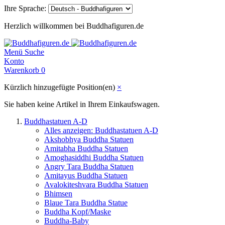
Ihre Sprache:
Herzlich willkommen bei Buddhafiguren.de
Menü
Suche
Konto
Warenkorb
0
Kürzlich hinzugefügte Position(en)
×
Sie haben keine Artikel in Ihrem Einkaufswagen.
Buddhastatuen A-D
Alles anzeigen: Buddhastatuen A-D
Akshobhya Buddha Statuen
Amitabha Buddha Statuen
Amoghasiddhi Buddha Statuen
Angry Tara Buddha Statuen
Amitayus Buddha Statuen
Avalokiteshvara Buddha Statuen
Bhimsen
Blaue Tara Buddha Statue
Buddha Kopf/Maske
Buddha-Baby