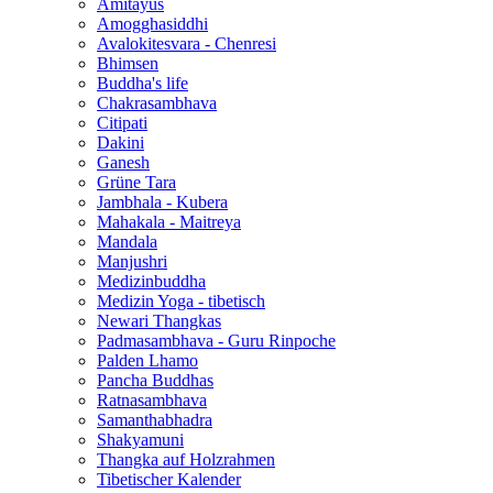
Amitayus
Amogghasiddhi
Avalokitesvara - Chenresi
Bhimsen
Buddha's life
Chakrasambhava
Citipati
Dakini
Ganesh
Grüne Tara
Jambhala - Kubera
Mahakala - Maitreya
Mandala
Manjushri
Medizinbuddha
Medizin Yoga - tibetisch
Newari Thangkas
Padmasambhava - Guru Rinpoche
Palden Lhamo
Pancha Buddhas
Ratnasambhava
Samanthabhadra
Shakyamuni
Thangka auf Holzrahmen
Tibetischer Kalender