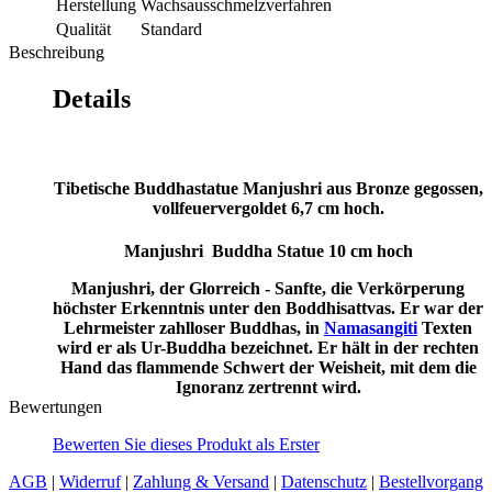
Herstellung
Wachsausschmelzverfahren
Qualität
Standard
Beschreibung
Details
Tibetische Buddhastatue Manjushri aus Bronze gegossen,
vollfeuervergoldet 6,7 cm hoch.
Manjushri Buddha Statue 10 cm hoch
Manjushri, der Glorreich - Sanfte, die Verkörperung
höchster Erkenntnis unter den Boddhisattvas. Er war der
Lehrmeister zahlloser Buddhas, in
Namasangiti
Texten
wird er als Ur-Buddha bezeichnet. Er hält in der rechten
Hand das flammende Schwert der Weisheit, mit dem die
Ignoranz zertrennt wird.
Bewertungen
Bewerten Sie dieses Produkt als Erster
AGB
|
Widerruf
|
Zahlung & Versand
|
Datenschutz
|
Bestellvorgang