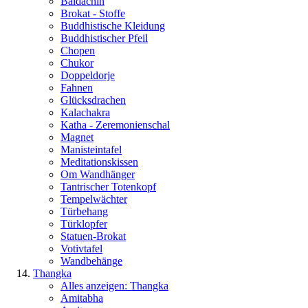
Baldachin
Brokat - Stoffe
Buddhistische Kleidung
Buddhistischer Pfeil
Chopen
Chukor
Doppeldorje
Fahnen
Glücksdrachen
Kalachakra
Katha - Zeremonienschal
Magnet
Manisteintafel
Meditationskissen
Om Wandhänger
Tantrischer Totenkopf
Tempelwächter
Türbehang
Türklopfer
Statuen-Brokat
Votivtafel
Wandbehänge
Thangka
Alles anzeigen: Thangka
Amitabha