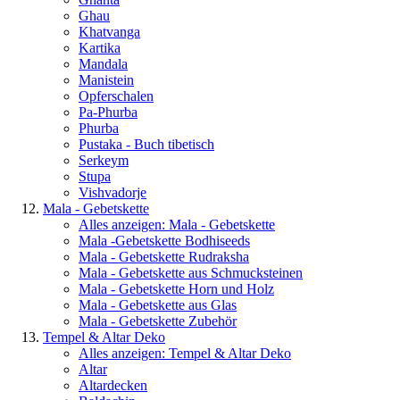
Ghau
Khatvanga
Kartika
Mandala
Manistein
Opferschalen
Pa-Phurba
Phurba
Pustaka - Buch tibetisch
Serkeym
Stupa
Vishvadorje
Mala - Gebetskette
Alles anzeigen: Mala - Gebetskette
Mala -Gebetskette Bodhiseeds
Mala - Gebetskette Rudraksha
Mala - Gebetskette aus Schmucksteinen
Mala - Gebetskette Horn und Holz
Mala - Gebetskette aus Glas
Mala - Gebetskette Zubehör
Tempel & Altar Deko
Alles anzeigen: Tempel & Altar Deko
Altar
Altardecken