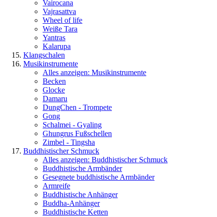
Vairocana
Vajrasattva
Wheel of life
Weiße Tara
Yantras
Kalarupa
Klangschalen
Musikinstrumente
Alles anzeigen: Musikinstrumente
Becken
Glocke
Damaru
DungChen - Trompete
Gong
Schalmei - Gyaling
Ghungrus Fußschellen
Zimbel - Tingsha
Buddhistischer Schmuck
Alles anzeigen: Buddhistischer Schmuck
Buddhistische Armbänder
Gesegnete buddhistische Armbänder
Armreife
Buddhistische Anhänger
Buddha-Anhänger
Buddhistische Ketten