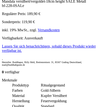
Mandala versilbert/vergoldet-18cm height SALE Metall
bf-228-0SALe
Regulärer Preis:
189,90 €
Sonderpreis:
119,90 €
inkl. 19% MwSt., zzgl.
Versandkosten
Verfügbarkeit:
Ausverkauft
Lassen Sie sich benachrichtigen, sobald dieses Produkt wieder
verfügbar ist.
.
Hersteller: Buddhapur, Billy Held, Breitensteinstr. 31, 85567 Grafing Deutschland,
mail@buddhafiguren.de
0
verfügbar
Merkmale
Produkttyp
Ritualgegestand
Farben
Gold-Silbern
Material
Kupfer Versilbert
Herstellung
Feuervergoldung
Qualität
Standard