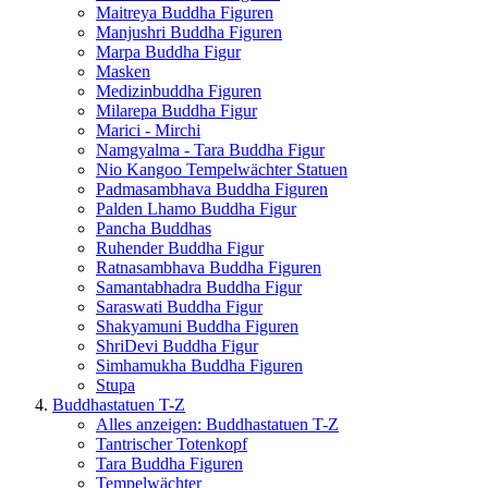
Maitreya Buddha Figuren
Manjushri Buddha Figuren
Marpa Buddha Figur
Masken
Medizinbuddha Figuren
Milarepa Buddha Figur
Marici - Mirchi
Namgyalma - Tara Buddha Figur
Nio Kangoo Tempelwächter Statuen
Padmasambhava Buddha Figuren
Palden Lhamo Buddha Figur
Pancha Buddhas
Ruhender Buddha Figur
Ratnasambhava Buddha Figuren
Samantabhadra Buddha Figur
Saraswati Buddha Figur
Shakyamuni Buddha Figuren
ShriDevi Buddha Figur
Simhamukha Buddha Figuren
Stupa
Buddhastatuen T-Z
Alles anzeigen: Buddhastatuen T-Z
Tantrischer Totenkopf
Tara Buddha Figuren
Tempelwächter