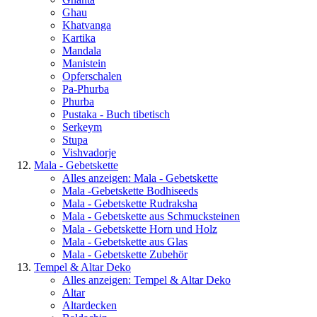
Ghau
Khatvanga
Kartika
Mandala
Manistein
Opferschalen
Pa-Phurba
Phurba
Pustaka - Buch tibetisch
Serkeym
Stupa
Vishvadorje
Mala - Gebetskette
Alles anzeigen: Mala - Gebetskette
Mala -Gebetskette Bodhiseeds
Mala - Gebetskette Rudraksha
Mala - Gebetskette aus Schmucksteinen
Mala - Gebetskette Horn und Holz
Mala - Gebetskette aus Glas
Mala - Gebetskette Zubehör
Tempel & Altar Deko
Alles anzeigen: Tempel & Altar Deko
Altar
Altardecken