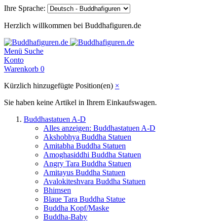
Ihre Sprache:
Herzlich willkommen bei Buddhafiguren.de
Menü
Suche
Konto
Warenkorb
0
Kürzlich hinzugefügte Position(en)
×
Sie haben keine Artikel in Ihrem Einkaufswagen.
Buddhastatuen A-D
Alles anzeigen: Buddhastatuen A-D
Akshobhya Buddha Statuen
Amitabha Buddha Statuen
Amoghasiddhi Buddha Statuen
Angry Tara Buddha Statuen
Amitayus Buddha Statuen
Avalokiteshvara Buddha Statuen
Bhimsen
Blaue Tara Buddha Statue
Buddha Kopf/Maske
Buddha-Baby