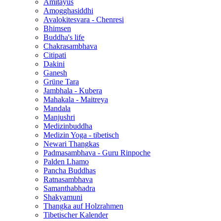
Amitayus
Amogghasiddhi
Avalokitesvara - Chenresi
Bhimsen
Buddha's life
Chakrasambhava
Citipati
Dakini
Ganesh
Grüne Tara
Jambhala - Kubera
Mahakala - Maitreya
Mandala
Manjushri
Medizinbuddha
Medizin Yoga - tibetisch
Newari Thangkas
Padmasambhava - Guru Rinpoche
Palden Lhamo
Pancha Buddhas
Ratnasambhava
Samanthabhadra
Shakyamuni
Thangka auf Holzrahmen
Tibetischer Kalender