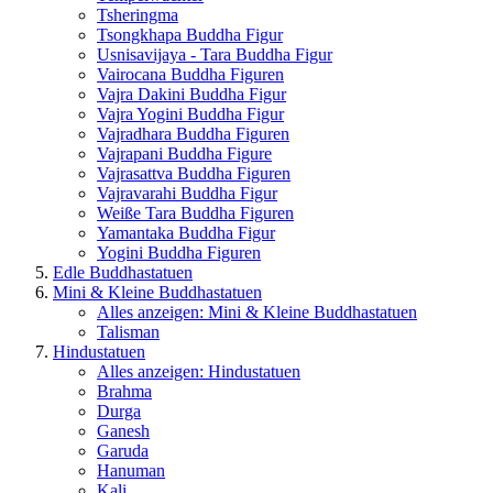
Tsheringma
Tsongkhapa Buddha Figur
Usnisavijaya - Tara Buddha Figur
Vairocana Buddha Figuren
Vajra Dakini Buddha Figur
Vajra Yogini Buddha Figur
Vajradhara Buddha Figuren
Vajrapani Buddha Figure
Vajrasattva Buddha Figuren
Vajravarahi Buddha Figur
Weiße Tara Buddha Figuren
Yamantaka Buddha Figur
Yogini Buddha Figuren
Edle Buddhastatuen
Mini & Kleine Buddhastatuen
Alles anzeigen: Mini & Kleine Buddhastatuen
Talisman
Hindustatuen
Alles anzeigen: Hindustatuen
Brahma
Durga
Ganesh
Garuda
Hanuman
Kali