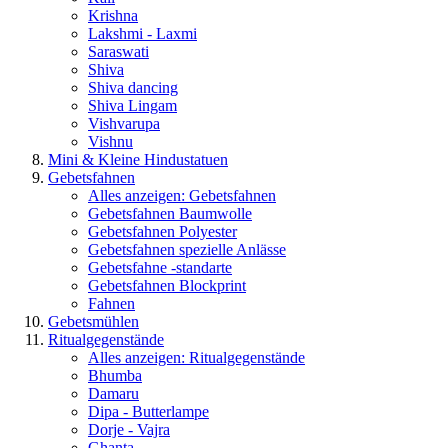
Krishna
Lakshmi - Laxmi
Saraswati
Shiva
Shiva dancing
Shiva Lingam
Vishvarupa
Vishnu
Mini & Kleine Hindustatuen
Gebetsfahnen
Alles anzeigen: Gebetsfahnen
Gebetsfahnen Baumwolle
Gebetsfahnen Polyester
Gebetsfahnen spezielle Anlässe
Gebetsfahne -standarte
Gebetsfahnen Blockprint
Fahnen
Gebetsmühlen
Ritualgegenstände
Alles anzeigen: Ritualgegenstände
Bhumba
Damaru
Dipa - Butterlampe
Dorje - Vajra
Ghanta