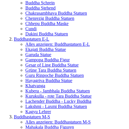
Buddha Schrein
Buddha Stehend
Chakrasambhava Buddha Statuen
Chenrezig Buddha Statuen
Chhepu Buddha Maske
Cundi
Dakini Buddha Statuen
Buddhastatuen E-L
Alles anzeigen: Buddhastatuen E-L
Ekajati Buddha Statue
Garuda Statue
Gampopa Buddha Figur
Gesar of Ling Buddha Statue
Grüne Tara Buddha Statuen
Guru Rinpoche Buddha Statuen
Hayagriva Buddha Statue
Khatvanga
Kubera - Jambhala Buddha Statuen
Kurukulla - rote Tara Buddha Statue
Lachender Buddha - Lucky Buddha
Lakshmi - Laxmi Buddha Statuen
Kagyu Lehrer
Buddhastatuen M-S
Alles anzeigen: Buddhastatuen M-S
Mahakala Buddha Figuren