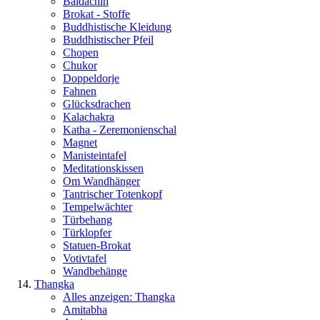
Baldachin
Brokat - Stoffe
Buddhistische Kleidung
Buddhistischer Pfeil
Chopen
Chukor
Doppeldorje
Fahnen
Glücksdrachen
Kalachakra
Katha - Zeremonienschal
Magnet
Manisteintafel
Meditationskissen
Om Wandhänger
Tantrischer Totenkopf
Tempelwächter
Türbehang
Türklopfer
Statuen-Brokat
Votivtafel
Wandbehänge
Thangka
Alles anzeigen: Thangka
Amitabha