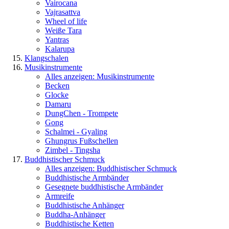
Vairocana
Vajrasattva
Wheel of life
Weiße Tara
Yantras
Kalarupa
Klangschalen
Musikinstrumente
Alles anzeigen: Musikinstrumente
Becken
Glocke
Damaru
DungChen - Trompete
Gong
Schalmei - Gyaling
Ghungrus Fußschellen
Zimbel - Tingsha
Buddhistischer Schmuck
Alles anzeigen: Buddhistischer Schmuck
Buddhistische Armbänder
Gesegnete buddhistische Armbänder
Armreife
Buddhistische Anhänger
Buddha-Anhänger
Buddhistische Ketten