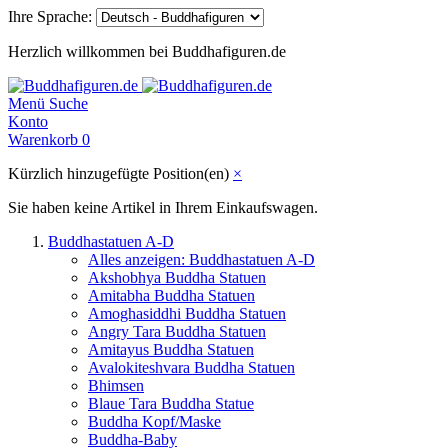
Ihre Sprache:
Herzlich willkommen bei Buddhafiguren.de
Menü
Suche
Konto
Warenkorb
0
Kürzlich hinzugefügte Position(en)
×
Sie haben keine Artikel in Ihrem Einkaufswagen.
Buddhastatuen A-D
Alles anzeigen: Buddhastatuen A-D
Akshobhya Buddha Statuen
Amitabha Buddha Statuen
Amoghasiddhi Buddha Statuen
Angry Tara Buddha Statuen
Amitayus Buddha Statuen
Avalokiteshvara Buddha Statuen
Bhimsen
Blaue Tara Buddha Statue
Buddha Kopf/Maske
Buddha-Baby