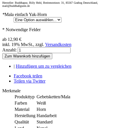
Hersteller: Buddhapur, Billy Held, Breitensteinstr. 31, 85567 Grafing Deutschland,
mail@buddhafiguren.de
*
Mala einfach Yak-Horn
* Notwendige Felder
ab
12,90 €
inkl. 19% MwSt., zzgl.
Versandkosten
Anzahl:
Zum Warenkorb hinzufügen
|
Hinzufügen um zu vergleichen
Facebook teilen
Teilen via Twitter
Merkmale
Produkttyp
Gebetsketten/Mala
Farben
Weiß
Material
Horn
Herstellung
Handarbeit
Qualität
Standard