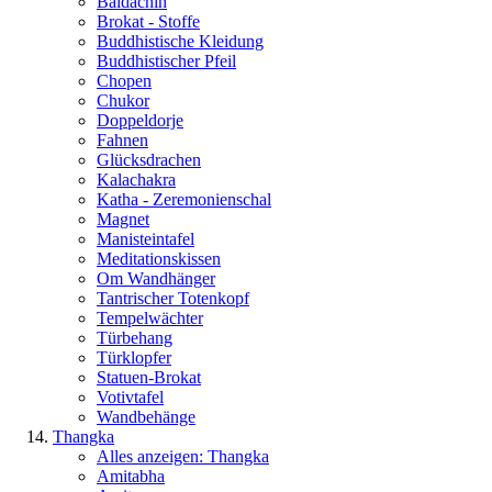
Baldachin
Brokat - Stoffe
Buddhistische Kleidung
Buddhistischer Pfeil
Chopen
Chukor
Doppeldorje
Fahnen
Glücksdrachen
Kalachakra
Katha - Zeremonienschal
Magnet
Manisteintafel
Meditationskissen
Om Wandhänger
Tantrischer Totenkopf
Tempelwächter
Türbehang
Türklopfer
Statuen-Brokat
Votivtafel
Wandbehänge
Thangka
Alles anzeigen: Thangka
Amitabha