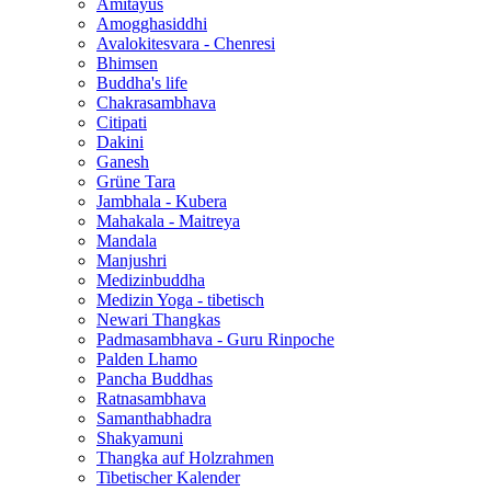
Amitayus
Amogghasiddhi
Avalokitesvara - Chenresi
Bhimsen
Buddha's life
Chakrasambhava
Citipati
Dakini
Ganesh
Grüne Tara
Jambhala - Kubera
Mahakala - Maitreya
Mandala
Manjushri
Medizinbuddha
Medizin Yoga - tibetisch
Newari Thangkas
Padmasambhava - Guru Rinpoche
Palden Lhamo
Pancha Buddhas
Ratnasambhava
Samanthabhadra
Shakyamuni
Thangka auf Holzrahmen
Tibetischer Kalender