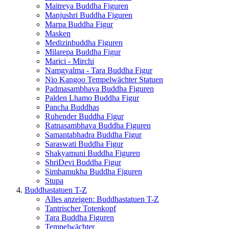
Maitreya Buddha Figuren
Manjushri Buddha Figuren
Marpa Buddha Figur
Masken
Medizinbuddha Figuren
Milarepa Buddha Figur
Marici - Mirchi
Namgyalma - Tara Buddha Figur
Nio Kangoo Tempelwächter Statuen
Padmasambhava Buddha Figuren
Palden Lhamo Buddha Figur
Pancha Buddhas
Ruhender Buddha Figur
Ratnasambhava Buddha Figuren
Samantabhadra Buddha Figur
Saraswati Buddha Figur
Shakyamuni Buddha Figuren
ShriDevi Buddha Figur
Simhamukha Buddha Figuren
Stupa
Buddhastatuen T-Z
Alles anzeigen: Buddhastatuen T-Z
Tantrischer Totenkopf
Tara Buddha Figuren
Tempelwächter