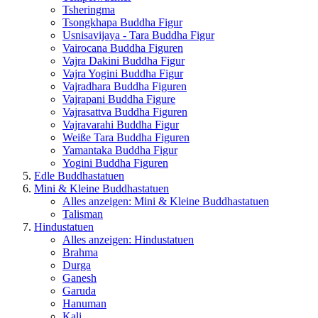
Tsheringma
Tsongkhapa Buddha Figur
Usnisavijaya - Tara Buddha Figur
Vairocana Buddha Figuren
Vajra Dakini Buddha Figur
Vajra Yogini Buddha Figur
Vajradhara Buddha Figuren
Vajrapani Buddha Figure
Vajrasattva Buddha Figuren
Vajravarahi Buddha Figur
Weiße Tara Buddha Figuren
Yamantaka Buddha Figur
Yogini Buddha Figuren
Edle Buddhastatuen
Mini & Kleine Buddhastatuen
Alles anzeigen: Mini & Kleine Buddhastatuen
Talisman
Hindustatuen
Alles anzeigen: Hindustatuen
Brahma
Durga
Ganesh
Garuda
Hanuman
Kali