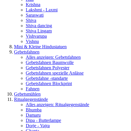
Krishna
Lakshmi - Laxmi
Saraswati
Shiva
Shiva dancing
Shiva Lingam
Vishvarupa
Vishnu
Mini & Kleine Hindustatuen
Gebetsfahnen
Alles anzeigen: Gebetsfahnen
Gebetsfahnen Baumwolle
Gebetsfahnen Polyester
Gebetsfahnen spezielle Anlässe
Gebetsfahne -standarte
Gebetsfahnen Blockprint
Fahnen
Gebetsmühlen
Ritualgegenstände
Alles anzeigen: Ritualgegenstände
Bhumba
Damaru
Dipa - Butterlampe
Dorje - Vajra
Ghanta