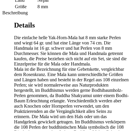
Land
Nepal
Größe
8 mm
Beschreibung
Details
Die einfache helle Yak-Horn-Mala hat 8 mm starke Perlen
und wiegt 64 gr. und hat eine Länge von 74 cm. Die
Handmala ist 16 gr. schwer und hat Perlen von 8 mm
Durchmesser. Sie können die Mala und Handmala getrennt
kaufen, die Preise beziehen sich nicht auf ein Set, sie sind die
Einzelpreise für die Mala oder Handmala.
Mala ist die Bezeichnung für eine Gebetskette, vergleichbar
dem Rosenkranz. Eine Mala kann unterschiedliche Größen
und Längen haben und besteht in der Regel aus 108 einzelnen
Perlen; sie wird normalerweise aus Naturprodukten
hergestellt, im Buddhismus werden gerne Bodhibaumholz-
Perlen genommen, da Buddha Shakyamui unter einem Bodhi-
Baum Erleuchtung erlangte. Verschiedentlich werden aber
auch Knochen oder Hornperlen verwendet, um den
Praktizierenden an die Vergänglichkeit allen Seins zu
erinnern. Die Mala wird um den Hals oder um das
Handgelenk gewickelt getragen. Im Buddhismus verkörpern
die 108 Perlen der buddhistischen Mala symbolisch die 108