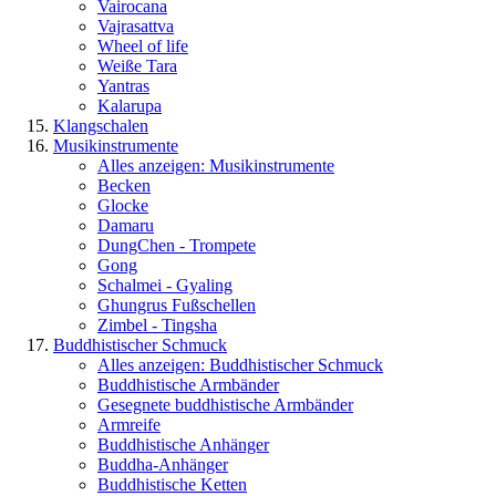
Vairocana
Vajrasattva
Wheel of life
Weiße Tara
Yantras
Kalarupa
Klangschalen
Musikinstrumente
Alles anzeigen: Musikinstrumente
Becken
Glocke
Damaru
DungChen - Trompete
Gong
Schalmei - Gyaling
Ghungrus Fußschellen
Zimbel - Tingsha
Buddhistischer Schmuck
Alles anzeigen: Buddhistischer Schmuck
Buddhistische Armbänder
Gesegnete buddhistische Armbänder
Armreife
Buddhistische Anhänger
Buddha-Anhänger
Buddhistische Ketten