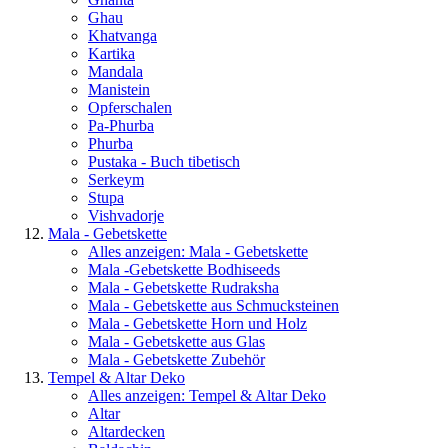
Ghau
Khatvanga
Kartika
Mandala
Manistein
Opferschalen
Pa-Phurba
Phurba
Pustaka - Buch tibetisch
Serkeym
Stupa
Vishvadorje
Mala - Gebetskette
Alles anzeigen: Mala - Gebetskette
Mala -Gebetskette Bodhiseeds
Mala - Gebetskette Rudraksha
Mala - Gebetskette aus Schmucksteinen
Mala - Gebetskette Horn und Holz
Mala - Gebetskette aus Glas
Mala - Gebetskette Zubehör
Tempel & Altar Deko
Alles anzeigen: Tempel & Altar Deko
Altar
Altardecken