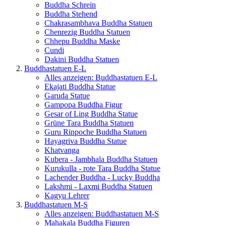
Buddha Schrein
Buddha Stehend
Chakrasambhava Buddha Statuen
Chenrezig Buddha Statuen
Chhepu Buddha Maske
Cundi
Dakini Buddha Statuen
Buddhastatuen E-L
Alles anzeigen: Buddhastatuen E-L
Ekajati Buddha Statue
Garuda Statue
Gampopa Buddha Figur
Gesar of Ling Buddha Statue
Grüne Tara Buddha Statuen
Guru Rinpoche Buddha Statuen
Hayagriva Buddha Statue
Khatvanga
Kubera - Jambhala Buddha Statuen
Kurukulla - rote Tara Buddha Statue
Lachender Buddha - Lucky Buddha
Lakshmi - Laxmi Buddha Statuen
Kagyu Lehrer
Buddhastatuen M-S
Alles anzeigen: Buddhastatuen M-S
Mahakala Buddha Figuren