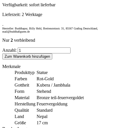
Verfügbarkeit:
sofort lieferbar
Lieferzeit:
2 Werktage
.
Hersteller: Buddhapur, Billy Held, Breitensteinstr. 31, 85567 Grafing Deutschland,
mail@buddhafiguren.de
Nur
2
verbleibend
Anzahl:
Zum Warenkorb hinzufügen
Merkmale
Produkttyp
Statue
Farben
Rot-Gold
Gottheit
Kubera / Jambhala
Form
Stehend
Material
Bronze teil-feuervergoldet
Herstellung
Feuervergoldung
Qualität
Standard
Land
Nepal
Größe
17 cm