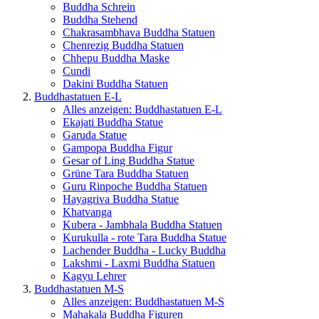
Buddha Schrein
Buddha Stehend
Chakrasambhava Buddha Statuen
Chenrezig Buddha Statuen
Chhepu Buddha Maske
Cundi
Dakini Buddha Statuen
Buddhastatuen E-L
Alles anzeigen: Buddhastatuen E-L
Ekajati Buddha Statue
Garuda Statue
Gampopa Buddha Figur
Gesar of Ling Buddha Statue
Grüne Tara Buddha Statuen
Guru Rinpoche Buddha Statuen
Hayagriva Buddha Statue
Khatvanga
Kubera - Jambhala Buddha Statuen
Kurukulla - rote Tara Buddha Statue
Lachender Buddha - Lucky Buddha
Lakshmi - Laxmi Buddha Statuen
Kagyu Lehrer
Buddhastatuen M-S
Alles anzeigen: Buddhastatuen M-S
Mahakala Buddha Figuren