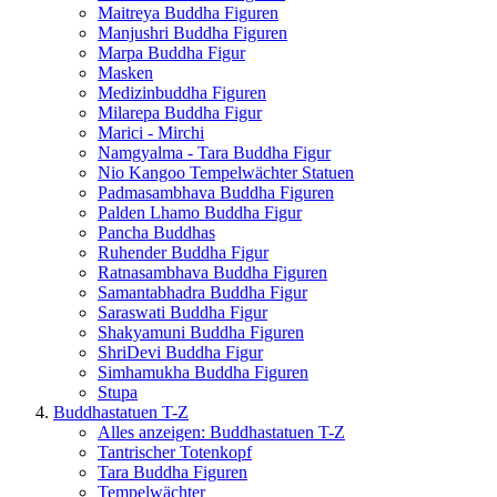
Maitreya Buddha Figuren
Manjushri Buddha Figuren
Marpa Buddha Figur
Masken
Medizinbuddha Figuren
Milarepa Buddha Figur
Marici - Mirchi
Namgyalma - Tara Buddha Figur
Nio Kangoo Tempelwächter Statuen
Padmasambhava Buddha Figuren
Palden Lhamo Buddha Figur
Pancha Buddhas
Ruhender Buddha Figur
Ratnasambhava Buddha Figuren
Samantabhadra Buddha Figur
Saraswati Buddha Figur
Shakyamuni Buddha Figuren
ShriDevi Buddha Figur
Simhamukha Buddha Figuren
Stupa
Buddhastatuen T-Z
Alles anzeigen: Buddhastatuen T-Z
Tantrischer Totenkopf
Tara Buddha Figuren
Tempelwächter