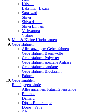
Krishna
Lakshmi - Laxmi
Saraswati
Shiva
Shiva dancing
Shiva Lingam
Vishvarupa
Vishnu
Mini & Kleine Hindustatuen
Gebetsfahnen
Alles anzeigen: Gebetsfahnen
Gebetsfahnen Baumwolle
Gebetsfahnen Polyester
Gebetsfahnen spezielle Anlässe
Gebetsfahne -standarte
Gebetsfahnen Blockprint
Fahnen
Gebetsmühlen
Ritualgegenstände
Alles anzeigen: Ritualgegenstände
Bhumba
Damaru
Dipa - Butterlampe
Dorje - Vajra
Ghanta