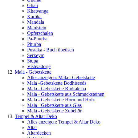
Ghau
Khatvanga
Kartika
Mandala
Manistein
Opferschalen
Pa-Phurba
Phurba
Pustaka - Buch tibetisch
Serkeym
Stupa
Vishvadorje
Mala - Gebetskette
Alles anzeigen: Mala - Gebetskette
Mala -Gebetskette Bodhiseeds
Mala - Gebetskette Rudraksha
Mala - Gebetskette aus Schmucksteinen
Mala - Gebetskette Horn und Holz
Mala - Gebetskette aus Glas
Mala - Gebetskette Zubehör
Tempel & Altar Deko
Alles anzeigen: Tempel & Altar Deko
Altar
Altardecken