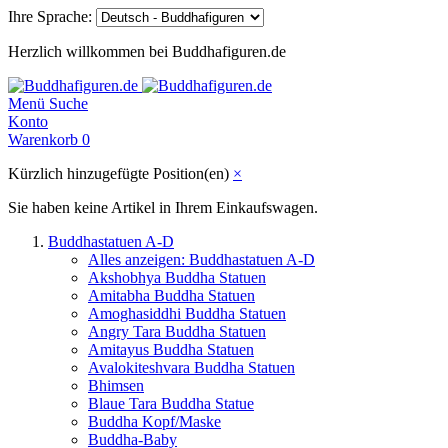
Ihre Sprache:
Herzlich willkommen bei Buddhafiguren.de
Menü
Suche
Konto
Warenkorb
0
Kürzlich hinzugefügte Position(en)
×
Sie haben keine Artikel in Ihrem Einkaufswagen.
Buddhastatuen A-D
Alles anzeigen: Buddhastatuen A-D
Akshobhya Buddha Statuen
Amitabha Buddha Statuen
Amoghasiddhi Buddha Statuen
Angry Tara Buddha Statuen
Amitayus Buddha Statuen
Avalokiteshvara Buddha Statuen
Bhimsen
Blaue Tara Buddha Statue
Buddha Kopf/Maske
Buddha-Baby