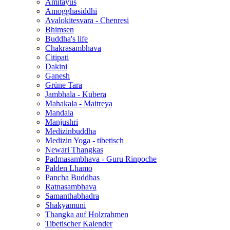
Amitayus
Amogghasiddhi
Avalokitesvara - Chenresi
Bhimsen
Buddha's life
Chakrasambhava
Citipati
Dakini
Ganesh
Grüne Tara
Jambhala - Kubera
Mahakala - Maitreya
Mandala
Manjushri
Medizinbuddha
Medizin Yoga - tibetisch
Newari Thangkas
Padmasambhava - Guru Rinpoche
Palden Lhamo
Pancha Buddhas
Ratnasambhava
Samanthabhadra
Shakyamuni
Thangka auf Holzrahmen
Tibetischer Kalender