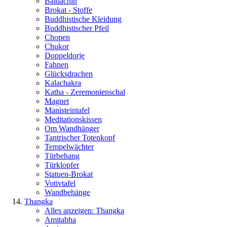
Baldachin
Brokat - Stoffe
Buddhistische Kleidung
Buddhistischer Pfeil
Chopen
Chukor
Doppeldorje
Fahnen
Glücksdrachen
Kalachakra
Katha - Zeremonienschal
Magnet
Manisteintafel
Meditationskissen
Om Wandhänger
Tantrischer Totenkopf
Tempelwächter
Türbehang
Türklopfer
Statuen-Brokat
Votivtafel
Wandbehänge
Thangka
Alles anzeigen: Thangka
Amitabha