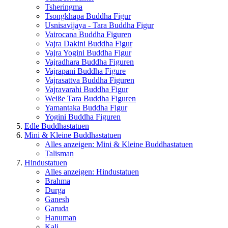
Tsheringma
Tsongkhapa Buddha Figur
Usnisavijaya - Tara Buddha Figur
Vairocana Buddha Figuren
Vajra Dakini Buddha Figur
Vajra Yogini Buddha Figur
Vajradhara Buddha Figuren
Vajrapani Buddha Figure
Vajrasattva Buddha Figuren
Vajravarahi Buddha Figur
Weiße Tara Buddha Figuren
Yamantaka Buddha Figur
Yogini Buddha Figuren
Edle Buddhastatuen
Mini & Kleine Buddhastatuen
Alles anzeigen: Mini & Kleine Buddhastatuen
Talisman
Hindustatuen
Alles anzeigen: Hindustatuen
Brahma
Durga
Ganesh
Garuda
Hanuman
Kali