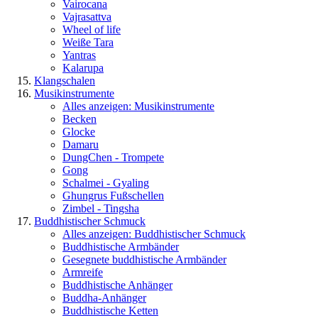
Vairocana
Vajrasattva
Wheel of life
Weiße Tara
Yantras
Kalarupa
Klangschalen
Musikinstrumente
Alles anzeigen: Musikinstrumente
Becken
Glocke
Damaru
DungChen - Trompete
Gong
Schalmei - Gyaling
Ghungrus Fußschellen
Zimbel - Tingsha
Buddhistischer Schmuck
Alles anzeigen: Buddhistischer Schmuck
Buddhistische Armbänder
Gesegnete buddhistische Armbänder
Armreife
Buddhistische Anhänger
Buddha-Anhänger
Buddhistische Ketten