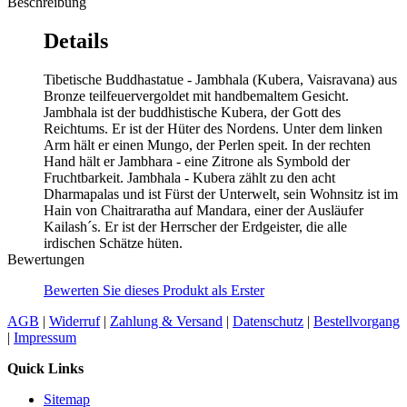
Beschreibung
Details
Tibetische Buddhastatue - Jambhala (Kubera, Vaisravana) aus
Bronze teilfeuervergoldet mit handbemaltem Gesicht.
Jambhala ist der buddhistische Kubera, der Gott des
Reichtums. Er ist der Hüter des Nordens. Unter dem linken
Arm hält er einen Mungo, der Perlen speit. In der rechten
Hand hält er Jambhara - eine Zitrone als Symbold der
Fruchtbarkeit. Jambhala - Kubera zählt zu den acht
Dharmapalas und ist Fürst der Unterwelt, sein Wohnsitz ist im
Hain von Chaitraratha auf Mandara, einer der Ausläufer
Kailash´s. Er ist der Herrscher der Erdgeister, die alle
irdischen Schätze hüten.
Bewertungen
Bewerten Sie dieses Produkt als Erster
AGB
|
Widerruf
|
Zahlung & Versand
|
Datenschutz
|
Bestellvorgang
|
Impressum
Quick Links
Sitemap