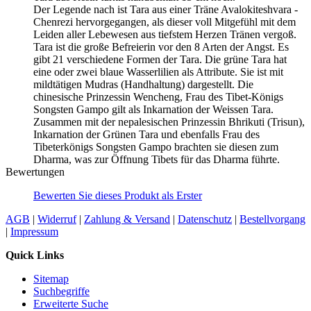
Der Legende nach ist Tara aus einer Träne Avalokiteshvara -
Chenrezi hervorgegangen, als dieser voll Mitgefühl mit dem
Leiden aller Lebewesen aus tiefstem Herzen Tränen vergoß.
Tara ist die große Befreierin vor den 8 Arten der Angst. Es
gibt 21 verschiedene Formen der Tara. Die grüne Tara hat
eine oder zwei blaue Wasserlilien als Attribute. Sie ist mit
mildtätigen Mudras (Handhaltung) dargestellt. Die
chinesische Prinzessin Wencheng, Frau des Tibet-Königs
Songsten Gampo gilt als Inkarnation der Weissen Tara.
Zusammen mit der nepalesischen Prinzessin Bhrikuti (Trisun),
Inkarnation der Grünen Tara und ebenfalls Frau des
Tibeterkönigs Songsten Gampo brachten sie diesen zum
Dharma, was zur Öffnung Tibets für das Dharma führte.
Bewertungen
Bewerten Sie dieses Produkt als Erster
AGB
|
Widerruf
|
Zahlung & Versand
|
Datenschutz
|
Bestellvorgang
|
Impressum
Quick Links
Sitemap
Suchbegriffe
Erweiterte Suche