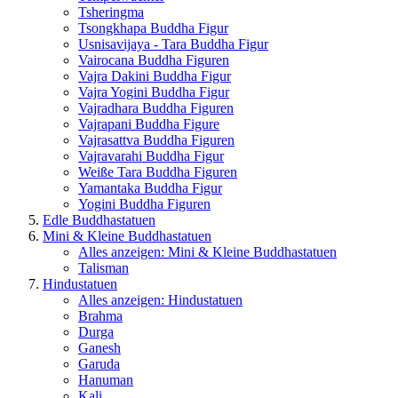
Tsheringma
Tsongkhapa Buddha Figur
Usnisavijaya - Tara Buddha Figur
Vairocana Buddha Figuren
Vajra Dakini Buddha Figur
Vajra Yogini Buddha Figur
Vajradhara Buddha Figuren
Vajrapani Buddha Figure
Vajrasattva Buddha Figuren
Vajravarahi Buddha Figur
Weiße Tara Buddha Figuren
Yamantaka Buddha Figur
Yogini Buddha Figuren
Edle Buddhastatuen
Mini & Kleine Buddhastatuen
Alles anzeigen: Mini & Kleine Buddhastatuen
Talisman
Hindustatuen
Alles anzeigen: Hindustatuen
Brahma
Durga
Ganesh
Garuda
Hanuman
Kali