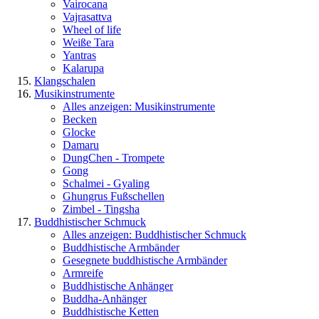
Vairocana
Vajrasattva
Wheel of life
Weiße Tara
Yantras
Kalarupa
Klangschalen
Musikinstrumente
Alles anzeigen: Musikinstrumente
Becken
Glocke
Damaru
DungChen - Trompete
Gong
Schalmei - Gyaling
Ghungrus Fußschellen
Zimbel - Tingsha
Buddhistischer Schmuck
Alles anzeigen: Buddhistischer Schmuck
Buddhistische Armbänder
Gesegnete buddhistische Armbänder
Armreife
Buddhistische Anhänger
Buddha-Anhänger
Buddhistische Ketten