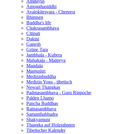
Amitayus
Amogghasiddhi
Avalokitesvara - Chenresi
Bhimsen
Buddha's life
Chakrasambhava
Citipati
Dakini
Ganesh
Grüne Tara
Jambhala - Kubera
Mahakala - Maitreya
Mandala
Manjushri
Medizinbuddha
Medizin Yoga - tibetisch
Newari Thangkas
Padmasambhava - Guru Rinpoche
Palden Lhamo
Pancha Buddhas
Ratnasambhava
Samanthabhadra
Shakyamuni
Thangka auf Holzrahmen
Tibetischer Kalender