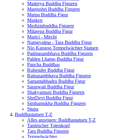
Maitreya Buddha Figuren
Manjushri Buddha Figuren
Marpa Buddha Figur
Masken
Medizinbuddha Figuren
Milarepa Buddha Figur
Marici - Mirchi
Namgyalma - Tara Buddha Figur
Nio Kangoo Tempelwächter Statuen
Padmasambhava Buddha Figuren
Palden Lhamo Buddha Figur
Pancha Buddhas
Ruhender Buddha Figur
Ratnasambhava Buddha Figuren
Samantabhadra Buddha Figur
Saraswati Buddha Figur
Shakyamuni Buddha Figuren
ShriDevi Buddha Figur
Simhamukha Buddha Figuren
Stupa
Buddhastatuen T-Z
Alles anzeigen: Buddhastatuen T-Z
Tantrischer Totenkopf
Tara Buddha Figuren
Tempelwächter