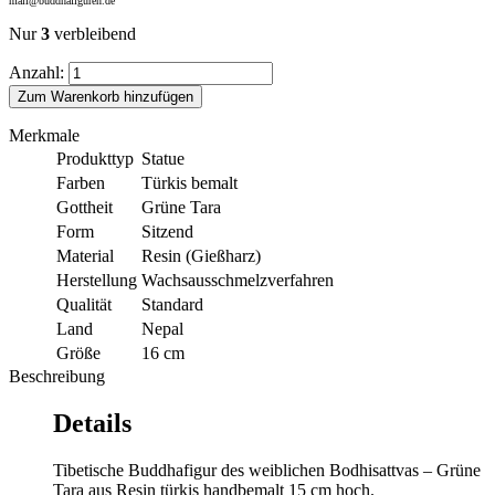
mail@buddhafiguren.de
Nur
3
verbleibend
Anzahl:
Zum Warenkorb hinzufügen
Merkmale
Produkttyp
Statue
Farben
Türkis bemalt
Gottheit
Grüne Tara
Form
Sitzend
Material
Resin (Gießharz)
Herstellung
Wachsausschmelzverfahren
Qualität
Standard
Land
Nepal
Größe
16 cm
Beschreibung
Details
Tibetische Buddhafigur des weiblichen Bodhisattvas – Grüne
Tara aus Resin türkis handbemalt 15 cm hoch.