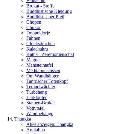
Baldachin
Brokat - Stoffe
Buddhistische Kleidung
Buddhistischer Pfeil
Chopen
Chukor
Doppeldorje
Fahnen
Glücksdrachen
Kalachakra
Katha - Zeremonienschal
Magnet
Manisteintafel
Meditationskissen
Om Wandhänger
Tantrischer Totenkopf
Tempelwächter
Türbehang
Türklopfer
Statuen-Brokat
Votivtafel
Wandbehänge
Thangka
Alles anzeigen: Thangka
Amitabha