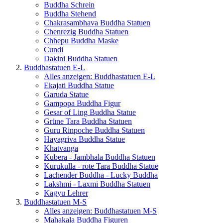
Buddha Schrein
Buddha Stehend
Chakrasambhava Buddha Statuen
Chenrezig Buddha Statuen
Chhepu Buddha Maske
Cundi
Dakini Buddha Statuen
Buddhastatuen E-L
Alles anzeigen: Buddhastatuen E-L
Ekajati Buddha Statue
Garuda Statue
Gampopa Buddha Figur
Gesar of Ling Buddha Statue
Grüne Tara Buddha Statuen
Guru Rinpoche Buddha Statuen
Hayagriva Buddha Statue
Khatvanga
Kubera - Jambhala Buddha Statuen
Kurukulla - rote Tara Buddha Statue
Lachender Buddha - Lucky Buddha
Lakshmi - Laxmi Buddha Statuen
Kagyu Lehrer
Buddhastatuen M-S
Alles anzeigen: Buddhastatuen M-S
Mahakala Buddha Figuren