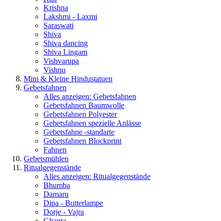
Krishna
Lakshmi - Laxmi
Saraswati
Shiva
Shiva dancing
Shiva Lingam
Vishvarupa
Vishnu
Mini & Kleine Hindustatuen
Gebetsfahnen
Alles anzeigen: Gebetsfahnen
Gebetsfahnen Baumwolle
Gebetsfahnen Polyester
Gebetsfahnen spezielle Anlässe
Gebetsfahne -standarte
Gebetsfahnen Blockprint
Fahnen
Gebetsmühlen
Ritualgegenstände
Alles anzeigen: Ritualgegenstände
Bhumba
Damaru
Dipa - Butterlampe
Dorje - Vajra
Ghanta