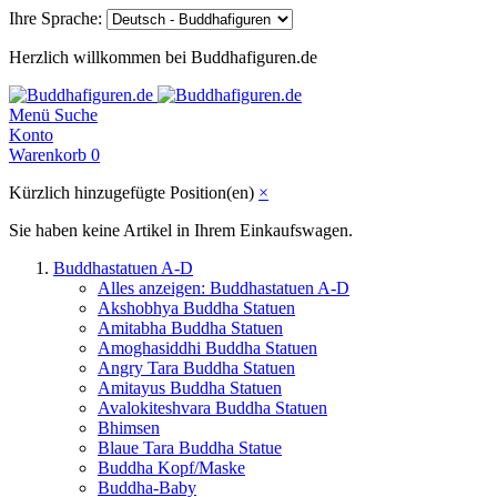
Ihre Sprache:
Herzlich willkommen bei Buddhafiguren.de
Menü
Suche
Konto
Warenkorb
0
Kürzlich hinzugefügte Position(en)
×
Sie haben keine Artikel in Ihrem Einkaufswagen.
Buddhastatuen A-D
Alles anzeigen: Buddhastatuen A-D
Akshobhya Buddha Statuen
Amitabha Buddha Statuen
Amoghasiddhi Buddha Statuen
Angry Tara Buddha Statuen
Amitayus Buddha Statuen
Avalokiteshvara Buddha Statuen
Bhimsen
Blaue Tara Buddha Statue
Buddha Kopf/Maske
Buddha-Baby