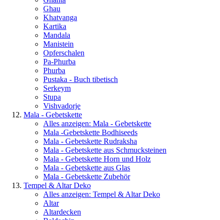
Ghau
Khatvanga
Kartika
Mandala
Manistein
Opferschalen
Pa-Phurba
Phurba
Pustaka - Buch tibetisch
Serkeym
Stupa
Vishvadorje
Mala - Gebetskette
Alles anzeigen: Mala - Gebetskette
Mala -Gebetskette Bodhiseeds
Mala - Gebetskette Rudraksha
Mala - Gebetskette aus Schmucksteinen
Mala - Gebetskette Horn und Holz
Mala - Gebetskette aus Glas
Mala - Gebetskette Zubehör
Tempel & Altar Deko
Alles anzeigen: Tempel & Altar Deko
Altar
Altardecken