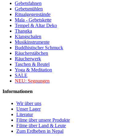
Gebetsfahnen
Gebetsmühlen
Ritualgegenstände
Mala - Gebetskette
Tempel & Altar Deko
Thangka
Klangschalen
Musikinstrumente
Buddhistischer Schmuck
Räucherstäbchen
Räucherwerk
Taschen & Beutel
Yoga & Meditation
SALE
NEU:
Segnungen
Informationen
Wir über uns
Unser Lager
Literatur
Filme über unsere Produkte
Filme über Land & Leute
Zum Erdbeben in Nepal