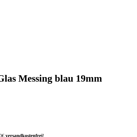
Glas Messing blau 19mm
00€
versandkostenfrei
!