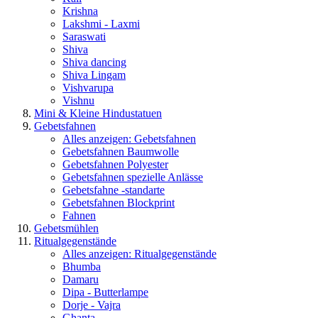
Krishna
Lakshmi - Laxmi
Saraswati
Shiva
Shiva dancing
Shiva Lingam
Vishvarupa
Vishnu
Mini & Kleine Hindustatuen
Gebetsfahnen
Alles anzeigen: Gebetsfahnen
Gebetsfahnen Baumwolle
Gebetsfahnen Polyester
Gebetsfahnen spezielle Anlässe
Gebetsfahne -standarte
Gebetsfahnen Blockprint
Fahnen
Gebetsmühlen
Ritualgegenstände
Alles anzeigen: Ritualgegenstände
Bhumba
Damaru
Dipa - Butterlampe
Dorje - Vajra
Ghanta