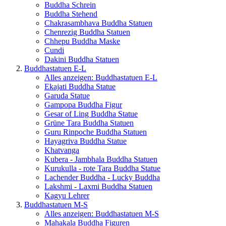
Buddha Schrein
Buddha Stehend
Chakrasambhava Buddha Statuen
Chenrezig Buddha Statuen
Chhepu Buddha Maske
Cundi
Dakini Buddha Statuen
Buddhastatuen E-L
Alles anzeigen: Buddhastatuen E-L
Ekajati Buddha Statue
Garuda Statue
Gampopa Buddha Figur
Gesar of Ling Buddha Statue
Grüne Tara Buddha Statuen
Guru Rinpoche Buddha Statuen
Hayagriva Buddha Statue
Khatvanga
Kubera - Jambhala Buddha Statuen
Kurukulla - rote Tara Buddha Statue
Lachender Buddha - Lucky Buddha
Lakshmi - Laxmi Buddha Statuen
Kagyu Lehrer
Buddhastatuen M-S
Alles anzeigen: Buddhastatuen M-S
Mahakala Buddha Figuren