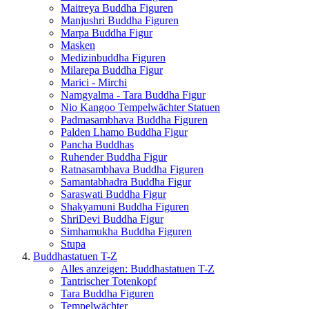
Maitreya Buddha Figuren
Manjushri Buddha Figuren
Marpa Buddha Figur
Masken
Medizinbuddha Figuren
Milarepa Buddha Figur
Marici - Mirchi
Namgyalma - Tara Buddha Figur
Nio Kangoo Tempelwächter Statuen
Padmasambhava Buddha Figuren
Palden Lhamo Buddha Figur
Pancha Buddhas
Ruhender Buddha Figur
Ratnasambhava Buddha Figuren
Samantabhadra Buddha Figur
Saraswati Buddha Figur
Shakyamuni Buddha Figuren
ShriDevi Buddha Figur
Simhamukha Buddha Figuren
Stupa
Buddhastatuen T-Z
Alles anzeigen: Buddhastatuen T-Z
Tantrischer Totenkopf
Tara Buddha Figuren
Tempelwächter