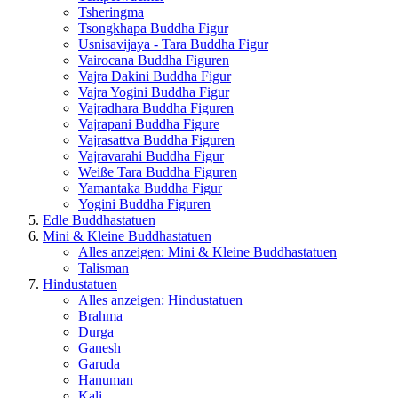
Tsheringma
Tsongkhapa Buddha Figur
Usnisavijaya - Tara Buddha Figur
Vairocana Buddha Figuren
Vajra Dakini Buddha Figur
Vajra Yogini Buddha Figur
Vajradhara Buddha Figuren
Vajrapani Buddha Figure
Vajrasattva Buddha Figuren
Vajravarahi Buddha Figur
Weiße Tara Buddha Figuren
Yamantaka Buddha Figur
Yogini Buddha Figuren
Edle Buddhastatuen
Mini & Kleine Buddhastatuen
Alles anzeigen: Mini & Kleine Buddhastatuen
Talisman
Hindustatuen
Alles anzeigen: Hindustatuen
Brahma
Durga
Ganesh
Garuda
Hanuman
Kali