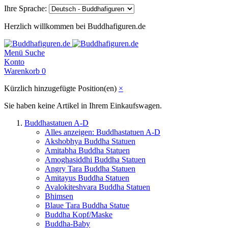
Ihre Sprache:
Herzlich willkommen bei Buddhafiguren.de
Menü
Suche
Konto
Warenkorb
0
Kürzlich hinzugefügte Position(en)
×
Sie haben keine Artikel in Ihrem Einkaufswagen.
Buddhastatuen A-D
Alles anzeigen: Buddhastatuen A-D
Akshobhya Buddha Statuen
Amitabha Buddha Statuen
Amoghasiddhi Buddha Statuen
Angry Tara Buddha Statuen
Amitayus Buddha Statuen
Avalokiteshvara Buddha Statuen
Bhimsen
Blaue Tara Buddha Statue
Buddha Kopf/Maske
Buddha-Baby