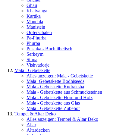
Ghau
Khatvanga
Kartika
Mandala
Manistein
Opferschalen
Pa-Phurba
Phurba
Pustaka - Buch tibetisch
Serkeym
Stupa
Vishvadorje
Mala - Gebetskette
Alles anzeigen: Mala - Gebetskette
Mala -Gebetskette Bodhiseeds
Mala - Gebetskette Rudraksha
Mala - Gebetskette aus Schmucksteinen
Mala - Gebetskette Horn und Holz
Mala - Gebetskette aus Glas
Mala - Gebetskette Zubehör
Tempel & Altar Deko
Alles anzeigen: Tempel & Altar Deko
Altar
Altardecken