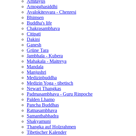
Amitayus
Amogghasiddhi
Avalokitesvara - Chenresi
Bhimsen
Buddha's life
Chakrasambhava
Citipati
Dakini
Ganesh
Grüne Tara
Jambhala - Kubera
Mahakala - Maitreya
Mandala
Manjushri
Medizinbuddha
Medizin Yoga - tibetisch
Newari Thangkas
Padmasambhava - Guru Rinpoche
Palden Lhamo
Pancha Buddhas
Ratnasambhava
Samanthabhadra
Shakyamuni
Thangka auf Holzrahmen
Tibetischer Kalender