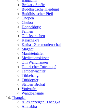
Baldachin
Brokat - Stoffe
Buddhistische Kleidung
Buddhistischer Pfeil
Chopen
Chukor
Doppeldorje
Fahnen
Glücksdrachen
Kalachakra
Katha - Zeremonienschal
Magnet
Manisteintafel
Meditationskissen
Om Wandhänger
Tantrischer Totenkopf
Tempelwächter
Türbehang
Türklopfer
Statuen-Brokat
Votivtafel
Wandbehänge
Thangka
Alles anzeigen: Thangka
Amitabha