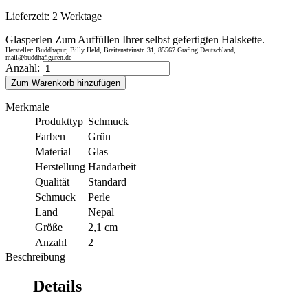
Lieferzeit:
2 Werktage
Glasperlen Zum Auffüllen Ihrer selbst gefertigten Halskette.
Hersteller: Buddhapur, Billy Held, Breitensteinstr. 31, 85567 Grafing Deutschland,
mail@buddhafiguren.de
Anzahl:
Zum Warenkorb hinzufügen
Merkmale
Produkttyp
Schmuck
Farben
Grün
Material
Glas
Herstellung
Handarbeit
Qualität
Standard
Schmuck
Perle
Land
Nepal
Größe
2,1 cm
Anzahl
2
Beschreibung
Details