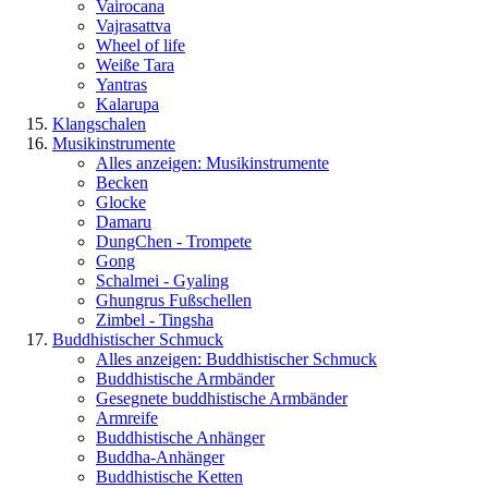
Vairocana
Vajrasattva
Wheel of life
Weiße Tara
Yantras
Kalarupa
Klangschalen
Musikinstrumente
Alles anzeigen: Musikinstrumente
Becken
Glocke
Damaru
DungChen - Trompete
Gong
Schalmei - Gyaling
Ghungrus Fußschellen
Zimbel - Tingsha
Buddhistischer Schmuck
Alles anzeigen: Buddhistischer Schmuck
Buddhistische Armbänder
Gesegnete buddhistische Armbänder
Armreife
Buddhistische Anhänger
Buddha-Anhänger
Buddhistische Ketten