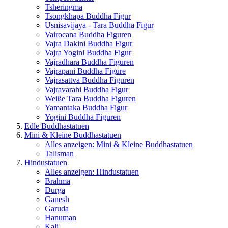
Tsheringma
Tsongkhapa Buddha Figur
Usnisavijaya - Tara Buddha Figur
Vairocana Buddha Figuren
Vajra Dakini Buddha Figur
Vajra Yogini Buddha Figur
Vajradhara Buddha Figuren
Vajrapani Buddha Figure
Vajrasattva Buddha Figuren
Vajravarahi Buddha Figur
Weiße Tara Buddha Figuren
Yamantaka Buddha Figur
Yogini Buddha Figuren
Edle Buddhastatuen
Mini & Kleine Buddhastatuen
Alles anzeigen: Mini & Kleine Buddhastatuen
Talisman
Hindustatuen
Alles anzeigen: Hindustatuen
Brahma
Durga
Ganesh
Garuda
Hanuman
Kali