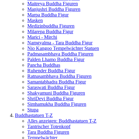
Maitreya Buddha Figuren
Manjushri Buddha Figuren
Marpa Buddha Figur
Masken
Medizinbuddha Figuren
Milarepa Buddha Figur
Marici - Mirchi
Namgyalma - Tara Buddha Figur
Nio Kangoo Tempelwächter Statuen
Padmasambhava Buddha Figuren
Palden Lhamo Buddha Figur
Pancha Buddhas
Ruhender Buddha Figur
Ratnasambhava Buddha Figuren
Samantabhadra Buddha Figur
Saraswati Buddha Figur
Shakyamuni Buddha Figuren
ShriDevi Buddha Figur
Simhamukha Buddha Figuren
Stupa
Buddhastatuen T-Z
Alles anzeigen: Buddhastatuen T-Z
Tantrischer Totenkopf
Tara Buddha Figuren
Tempelwächter