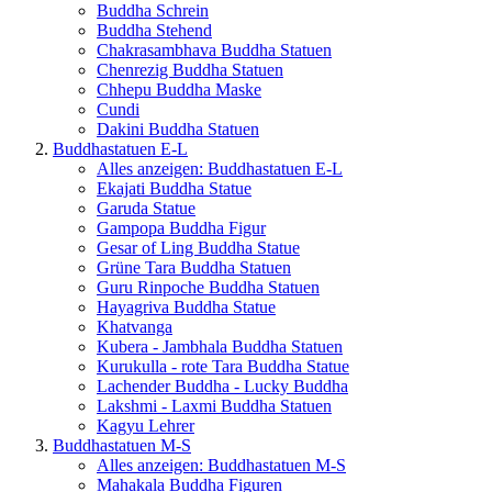
Buddha Schrein
Buddha Stehend
Chakrasambhava Buddha Statuen
Chenrezig Buddha Statuen
Chhepu Buddha Maske
Cundi
Dakini Buddha Statuen
Buddhastatuen E-L
Alles anzeigen: Buddhastatuen E-L
Ekajati Buddha Statue
Garuda Statue
Gampopa Buddha Figur
Gesar of Ling Buddha Statue
Grüne Tara Buddha Statuen
Guru Rinpoche Buddha Statuen
Hayagriva Buddha Statue
Khatvanga
Kubera - Jambhala Buddha Statuen
Kurukulla - rote Tara Buddha Statue
Lachender Buddha - Lucky Buddha
Lakshmi - Laxmi Buddha Statuen
Kagyu Lehrer
Buddhastatuen M-S
Alles anzeigen: Buddhastatuen M-S
Mahakala Buddha Figuren