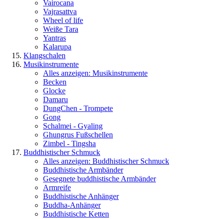
Vairocana
Vajrasattva
Wheel of life
Weiße Tara
Yantras
Kalarupa
Klangschalen
Musikinstrumente
Alles anzeigen: Musikinstrumente
Becken
Glocke
Damaru
DungChen - Trompete
Gong
Schalmei - Gyaling
Ghungrus Fußschellen
Zimbel - Tingsha
Buddhistischer Schmuck
Alles anzeigen: Buddhistischer Schmuck
Buddhistische Armbänder
Gesegnete buddhistische Armbänder
Armreife
Buddhistische Anhänger
Buddha-Anhänger
Buddhistische Ketten