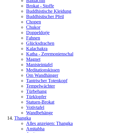
Baldachin
Brokat - Stoffe
Buddhistische Kleidung
Buddhistischer Pfeil
Chopen
Chukor
Doppeldorje
Fahnen
Glücksdrachen
Kalachakra
Katha - Zeremonienschal
Magnet
Manisteintafel
Meditationskissen
Om Wandhänger
Tantrischer Totenkopf
Tempelwächter
Türbehang
Türklopfer
Statuen-Brokat
Votivtafel
Wandbehänge
Thangka
Alles anzeigen: Thangka
Amitabha