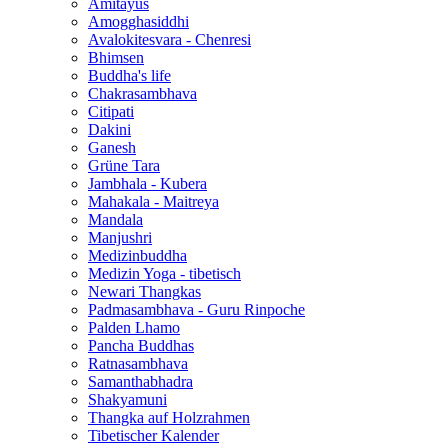
Amitayus
Amogghasiddhi
Avalokitesvara - Chenresi
Bhimsen
Buddha's life
Chakrasambhava
Citipati
Dakini
Ganesh
Grüne Tara
Jambhala - Kubera
Mahakala - Maitreya
Mandala
Manjushri
Medizinbuddha
Medizin Yoga - tibetisch
Newari Thangkas
Padmasambhava - Guru Rinpoche
Palden Lhamo
Pancha Buddhas
Ratnasambhava
Samanthabhadra
Shakyamuni
Thangka auf Holzrahmen
Tibetischer Kalender