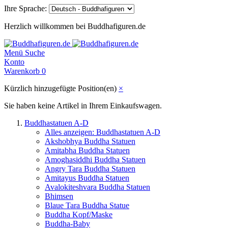
Ihre Sprache:
Herzlich willkommen bei Buddhafiguren.de
Menü
Suche
Konto
Warenkorb
0
Kürzlich hinzugefügte Position(en)
×
Sie haben keine Artikel in Ihrem Einkaufswagen.
Buddhastatuen A-D
Alles anzeigen: Buddhastatuen A-D
Akshobhya Buddha Statuen
Amitabha Buddha Statuen
Amoghasiddhi Buddha Statuen
Angry Tara Buddha Statuen
Amitayus Buddha Statuen
Avalokiteshvara Buddha Statuen
Bhimsen
Blaue Tara Buddha Statue
Buddha Kopf/Maske
Buddha-Baby