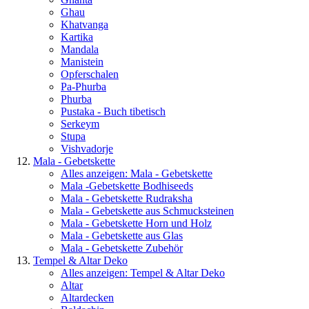
Ghau
Khatvanga
Kartika
Mandala
Manistein
Opferschalen
Pa-Phurba
Phurba
Pustaka - Buch tibetisch
Serkeym
Stupa
Vishvadorje
Mala - Gebetskette
Alles anzeigen: Mala - Gebetskette
Mala -Gebetskette Bodhiseeds
Mala - Gebetskette Rudraksha
Mala - Gebetskette aus Schmucksteinen
Mala - Gebetskette Horn und Holz
Mala - Gebetskette aus Glas
Mala - Gebetskette Zubehör
Tempel & Altar Deko
Alles anzeigen: Tempel & Altar Deko
Altar
Altardecken