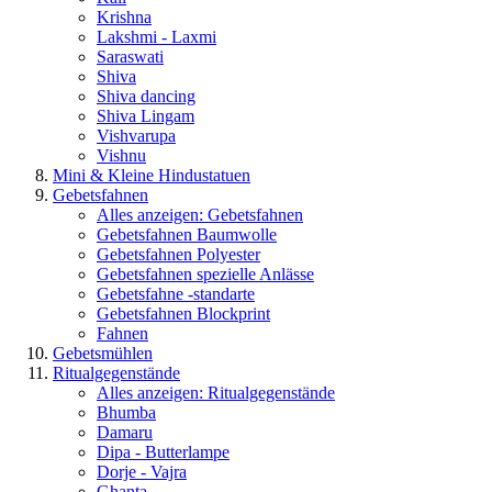
Krishna
Lakshmi - Laxmi
Saraswati
Shiva
Shiva dancing
Shiva Lingam
Vishvarupa
Vishnu
Mini & Kleine Hindustatuen
Gebetsfahnen
Alles anzeigen: Gebetsfahnen
Gebetsfahnen Baumwolle
Gebetsfahnen Polyester
Gebetsfahnen spezielle Anlässe
Gebetsfahne -standarte
Gebetsfahnen Blockprint
Fahnen
Gebetsmühlen
Ritualgegenstände
Alles anzeigen: Ritualgegenstände
Bhumba
Damaru
Dipa - Butterlampe
Dorje - Vajra
Ghanta