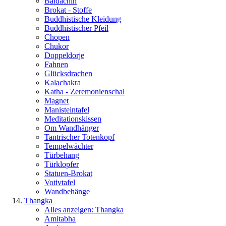
Baldachin
Brokat - Stoffe
Buddhistische Kleidung
Buddhistischer Pfeil
Chopen
Chukor
Doppeldorje
Fahnen
Glücksdrachen
Kalachakra
Katha - Zeremonienschal
Magnet
Manisteintafel
Meditationskissen
Om Wandhänger
Tantrischer Totenkopf
Tempelwächter
Türbehang
Türklopfer
Statuen-Brokat
Votivtafel
Wandbehänge
Thangka
Alles anzeigen: Thangka
Amitabha