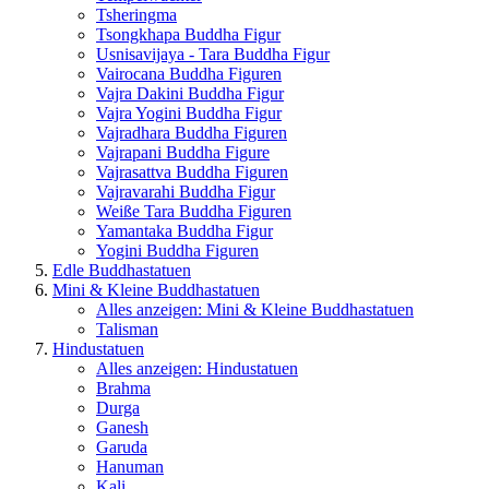
Tsheringma
Tsongkhapa Buddha Figur
Usnisavijaya - Tara Buddha Figur
Vairocana Buddha Figuren
Vajra Dakini Buddha Figur
Vajra Yogini Buddha Figur
Vajradhara Buddha Figuren
Vajrapani Buddha Figure
Vajrasattva Buddha Figuren
Vajravarahi Buddha Figur
Weiße Tara Buddha Figuren
Yamantaka Buddha Figur
Yogini Buddha Figuren
Edle Buddhastatuen
Mini & Kleine Buddhastatuen
Alles anzeigen: Mini & Kleine Buddhastatuen
Talisman
Hindustatuen
Alles anzeigen: Hindustatuen
Brahma
Durga
Ganesh
Garuda
Hanuman
Kali