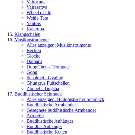
Vairocana
Vajrasattva
Wheel of life
Weiße Tara
Yantras
Kalarupa
Klangschalen
Musikinstrumente
Alles anzeigen: Musikinstrumente
Becken
Glocke
Damaru
DungChen - Trompete
Gong
Schalmei - Gyaling
Ghungrus Fußschellen
Zimbel - Tingsha
Buddhistischer Schmuck
Alles anzeigen: Buddhistischer Schmuck
Buddhistische Armbänder
Gesegnete buddhistische Armbänder
Armreife
Buddhistische Anhänger
Buddha-Anhänger
Buddhistische Ketten