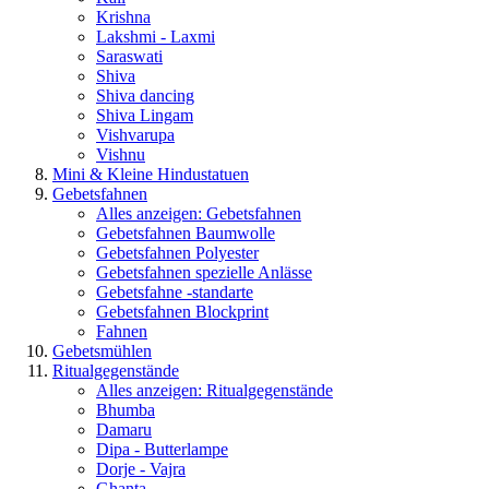
Krishna
Lakshmi - Laxmi
Saraswati
Shiva
Shiva dancing
Shiva Lingam
Vishvarupa
Vishnu
Mini & Kleine Hindustatuen
Gebetsfahnen
Alles anzeigen: Gebetsfahnen
Gebetsfahnen Baumwolle
Gebetsfahnen Polyester
Gebetsfahnen spezielle Anlässe
Gebetsfahne -standarte
Gebetsfahnen Blockprint
Fahnen
Gebetsmühlen
Ritualgegenstände
Alles anzeigen: Ritualgegenstände
Bhumba
Damaru
Dipa - Butterlampe
Dorje - Vajra
Ghanta