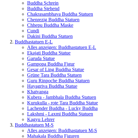
Buddha Schrein
Buddha Stehend
Chakrasambhava Buddha Statuen
Chenrezig Buddha Statuen
Chhepu Buddha Maske
Cundi
Dakini Buddha Statuen
Buddhastatuen E-L
Alles anzeigen: Buddhastatuen E-L
Ekajati Buddha Statue
Garuda Statue
Gampopa Buddha Figur
Gesar of Ling Buddha Statue
Grüne Tara Buddha Statuen
Guru Rinpoche Buddha Statuen
Hayagriva Buddha Statue
Khatvanga
Kubera - Jambhala Buddha Statuen
Kurukulla - rote Tara Buddha Statue
Lachender Buddha - Lucky Buddha
Lakshmi - Laxmi Buddha Statuen
Kagyu Lehrer
Buddhastatuen M-S
Alles anzeigen: Buddhastatuen M-S
Mahakala Buddha Figuren