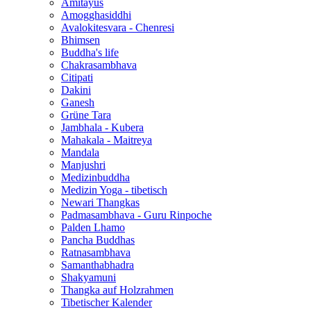
Amitayus
Amogghasiddhi
Avalokitesvara - Chenresi
Bhimsen
Buddha's life
Chakrasambhava
Citipati
Dakini
Ganesh
Grüne Tara
Jambhala - Kubera
Mahakala - Maitreya
Mandala
Manjushri
Medizinbuddha
Medizin Yoga - tibetisch
Newari Thangkas
Padmasambhava - Guru Rinpoche
Palden Lhamo
Pancha Buddhas
Ratnasambhava
Samanthabhadra
Shakyamuni
Thangka auf Holzrahmen
Tibetischer Kalender