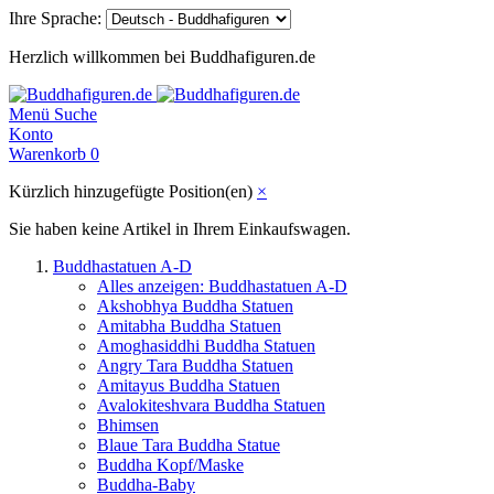
Ihre Sprache:
Herzlich willkommen bei Buddhafiguren.de
Menü
Suche
Konto
Warenkorb
0
Kürzlich hinzugefügte Position(en)
×
Sie haben keine Artikel in Ihrem Einkaufswagen.
Buddhastatuen A-D
Alles anzeigen: Buddhastatuen A-D
Akshobhya Buddha Statuen
Amitabha Buddha Statuen
Amoghasiddhi Buddha Statuen
Angry Tara Buddha Statuen
Amitayus Buddha Statuen
Avalokiteshvara Buddha Statuen
Bhimsen
Blaue Tara Buddha Statue
Buddha Kopf/Maske
Buddha-Baby