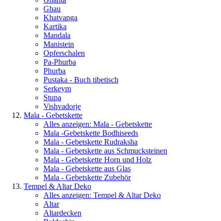
Ghau
Khatvanga
Kartika
Mandala
Manistein
Opferschalen
Pa-Phurba
Phurba
Pustaka - Buch tibetisch
Serkeym
Stupa
Vishvadorje
Mala - Gebetskette
Alles anzeigen: Mala - Gebetskette
Mala -Gebetskette Bodhiseeds
Mala - Gebetskette Rudraksha
Mala - Gebetskette aus Schmucksteinen
Mala - Gebetskette Horn und Holz
Mala - Gebetskette aus Glas
Mala - Gebetskette Zubehör
Tempel & Altar Deko
Alles anzeigen: Tempel & Altar Deko
Altar
Altardecken