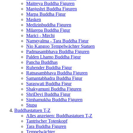
Maitreya Buddha Figuren
Manjushri Buddha Figuren
Marpa Buddha Figur
Masken
Medizinbuddha Figuren
Milarepa Buddha Figur
Marici - Mirchi
Namgyalma - Tara Buddha Figur
Nio Kangoo Tempelwächter Statuen
Padmasambhava Buddha Figuren
Palden Lhamo Buddha Figur
Pancha Buddhas
Ruhender Buddha Figur
Ratnasambhava Buddha Figuren
Samantabhadra Buddha Figur
Saraswati Buddha Figur
Shakyamuni Buddha Figuren
ShriDevi Buddha Figur
Simhamukha Buddha Figuren
Stupa
Buddhastatuen T-Z
Alles anzeigen: Buddhastatuen T-Z
Tantrischer Totenkopf
Tara Buddha Figuren
Tempelwächter