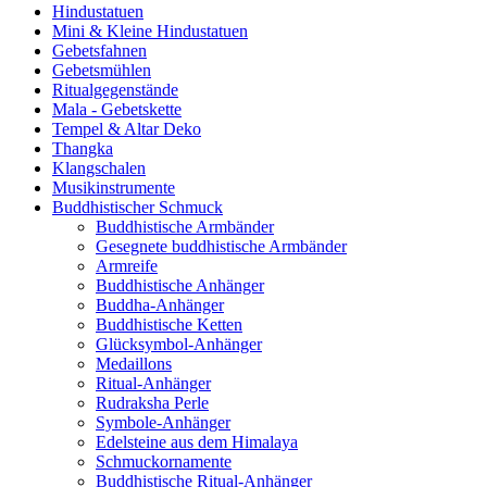
Hindustatuen
Mini & Kleine Hindustatuen
Gebetsfahnen
Gebetsmühlen
Ritualgegenstände
Mala - Gebetskette
Tempel & Altar Deko
Thangka
Klangschalen
Musikinstrumente
Buddhistischer Schmuck
Buddhistische Armbänder
Gesegnete buddhistische Armbänder
Armreife
Buddhistische Anhänger
Buddha-Anhänger
Buddhistische Ketten
Glücksymbol-Anhänger
Medaillons
Ritual-Anhänger
Rudraksha Perle
Symbole-Anhänger
Edelsteine aus dem Himalaya
Schmuckornamente
Buddhistische Ritual-Anhänger