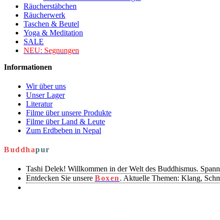
Räucherstäbchen
Räucherwerk
Taschen & Beutel
Yoga & Meditation
SALE
NEU:
Segnungen
Informationen
Wir über uns
Unser Lager
Literatur
Filme über unsere Produkte
Filme über Land & Leute
Zum Erdbeben in Nepal
Buddha
pur
Tashi Delek! Willkommen in der Welt des Buddhismus. Spann
Entdecken Sie unsere
Boxen
. Aktuelle Themen: Klang, Sch