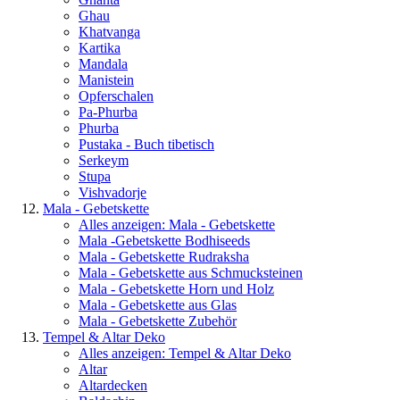
Ghau
Khatvanga
Kartika
Mandala
Manistein
Opferschalen
Pa-Phurba
Phurba
Pustaka - Buch tibetisch
Serkeym
Stupa
Vishvadorje
Mala - Gebetskette
Alles anzeigen: Mala - Gebetskette
Mala -Gebetskette Bodhiseeds
Mala - Gebetskette Rudraksha
Mala - Gebetskette aus Schmucksteinen
Mala - Gebetskette Horn und Holz
Mala - Gebetskette aus Glas
Mala - Gebetskette Zubehör
Tempel & Altar Deko
Alles anzeigen: Tempel & Altar Deko
Altar
Altardecken