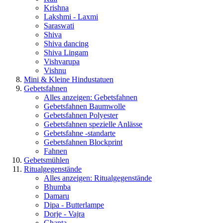
Krishna
Lakshmi - Laxmi
Saraswati
Shiva
Shiva dancing
Shiva Lingam
Vishvarupa
Vishnu
Mini & Kleine Hindustatuen
Gebetsfahnen
Alles anzeigen: Gebetsfahnen
Gebetsfahnen Baumwolle
Gebetsfahnen Polyester
Gebetsfahnen spezielle Anlässe
Gebetsfahne -standarte
Gebetsfahnen Blockprint
Fahnen
Gebetsmühlen
Ritualgegenstände
Alles anzeigen: Ritualgegenstände
Bhumba
Damaru
Dipa - Butterlampe
Dorje - Vajra
Ghanta