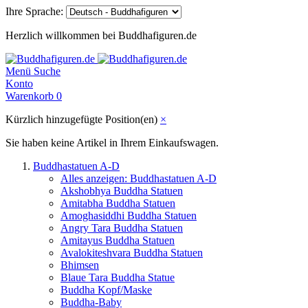
Ihre Sprache:
Herzlich willkommen bei Buddhafiguren.de
Menü
Suche
Konto
Warenkorb
0
Kürzlich hinzugefügte Position(en)
×
Sie haben keine Artikel in Ihrem Einkaufswagen.
Buddhastatuen A-D
Alles anzeigen: Buddhastatuen A-D
Akshobhya Buddha Statuen
Amitabha Buddha Statuen
Amoghasiddhi Buddha Statuen
Angry Tara Buddha Statuen
Amitayus Buddha Statuen
Avalokiteshvara Buddha Statuen
Bhimsen
Blaue Tara Buddha Statue
Buddha Kopf/Maske
Buddha-Baby