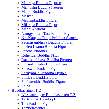
Maitreya Buddha Figuren
Manjushri Buddha Figuren
Marpa Buddha Figur
Masken
Medizinbuddha Figuren
Milarepa Buddha Figur
Marici - Mirchi
Namgyalma - Tara Buddha Figur
Nio Kangoo Tempelwächter Statuen
Padmasambhava Buddha Figuren
Palden Lhamo Buddha Figur
Pancha Buddhas
Ruhender Buddha Figur
Ratnasambhava Buddha Figuren
Samantabhadra Buddha Figur
Saraswati Buddha Figur
Shakyamuni Buddha Figuren
ShriDevi Buddha Figur
Simhamukha Buddha Figuren
Stupa
Buddhastatuen T-Z
Alles anzeigen: Buddhastatuen T-Z
Tantrischer Totenkopf
Tara Buddha Figuren
Tempelwächter