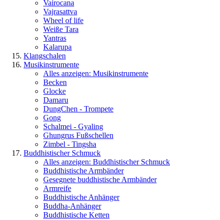
Vairocana
Vajrasattva
Wheel of life
Weiße Tara
Yantras
Kalarupa
Klangschalen
Musikinstrumente
Alles anzeigen: Musikinstrumente
Becken
Glocke
Damaru
DungChen - Trompete
Gong
Schalmei - Gyaling
Ghungrus Fußschellen
Zimbel - Tingsha
Buddhistischer Schmuck
Alles anzeigen: Buddhistischer Schmuck
Buddhistische Armbänder
Gesegnete buddhistische Armbänder
Armreife
Buddhistische Anhänger
Buddha-Anhänger
Buddhistische Ketten