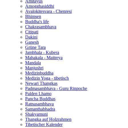
Amitayus
Amogghasiddhi
Avalokitesvara - Chenresi
Bhimsen
Buddha's life
Chakrasambhava
Citipati
Dakini
Ganesh
Grüne Tara
Jambhala - Kubera
Mahakala - Maitreya
Mandala
Manjushri
Medizinbuddha
Medizin Yoga - tibetisch
Newari Thangkas
Padmasambhava - Guru Rinpoche
Palden Lhamo
Pancha Buddhas
Ratnasambhava
Samanthabhadra
Shakyamuni
Thangka auf Holzrahmen
Tibetischer Kalender