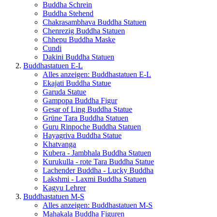
Buddha Schrein
Buddha Stehend
Chakrasambhava Buddha Statuen
Chenrezig Buddha Statuen
Chhepu Buddha Maske
Cundi
Dakini Buddha Statuen
Buddhastatuen E-L
Alles anzeigen: Buddhastatuen E-L
Ekajati Buddha Statue
Garuda Statue
Gampopa Buddha Figur
Gesar of Ling Buddha Statue
Grüne Tara Buddha Statuen
Guru Rinpoche Buddha Statuen
Hayagriva Buddha Statue
Khatvanga
Kubera - Jambhala Buddha Statuen
Kurukulla - rote Tara Buddha Statue
Lachender Buddha - Lucky Buddha
Lakshmi - Laxmi Buddha Statuen
Kagyu Lehrer
Buddhastatuen M-S
Alles anzeigen: Buddhastatuen M-S
Mahakala Buddha Figuren