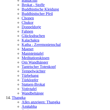
Baldachin
Brokat - Stoffe
Buddhistische Kleidung
Buddhistischer Pfeil
Chopen
Chukor
Doppeldorje
Fahnen
Glücksdrachen
Kalachakra
Katha - Zeremonienschal
Magnet
Manisteintafel
Meditationskissen
Om Wandhänger
Tantrischer Totenkopf
Tempelwächter
Türbehang
Türklopfer
Statuen-Brokat
Votivtafel
Wandbehänge
Thangka
Alles anzeigen: Thangka
Amitabha