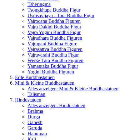
Tsheringma
Tsongkhapa Buddha Figur
Usnisavijaya - Tara Buddha Figur
Vairocana Buddha Figuren
Vajra Dakini Buddha Figur
Vajra Yogini Buddha Figur
Vajradhara Buddha Figuren
Vajrapani Buddha Figure
Vajrasattva Buddha Figuren
Vajravarahi Buddha Figur
Weiße Tara Buddha Figuren
Yamantaka Buddha Figur
Yogini Buddha Figuren
Edle Buddhastatuen
Mini & Kleine Buddhastatuen
Alles anzeigen: Mini & Kleine Buddhastatuen
Talisman
Hindustatuen
Alles anzeigen: Hindustatuen
Brahma
Durga
Ganesh
Garuda
Hanuman
Kali