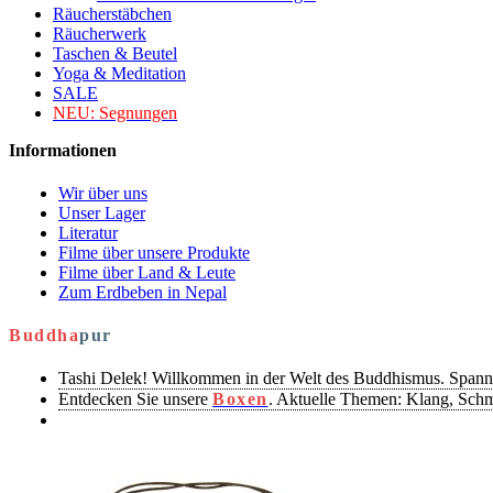
Räucherstäbchen
Räucherwerk
Taschen & Beutel
Yoga & Meditation
SALE
NEU:
Segnungen
Informationen
Wir über uns
Unser Lager
Literatur
Filme über unsere Produkte
Filme über Land & Leute
Zum Erdbeben in Nepal
Buddha
pur
Tashi Delek! Willkommen in der Welt des Buddhismus. Spann
Entdecken Sie unsere
Boxen
. Aktuelle Themen: Klang, Sch