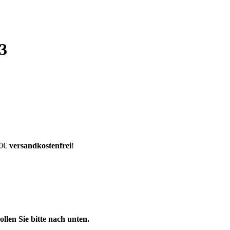
 3
00€
versandkostenfrei
!
llen Sie bitte nach unten.